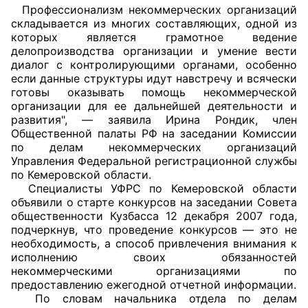
Профессионализм некоммерческих организаций
складывается из многих составляющих, одной из
Главная
которых является грамотное ведение
делопроизводства организации и умение вести
Общественные советы
диалог с контролирующими органами, особенно
если данные структуры идут навстречу и всячески
Общественные советы при территориальных
готовы оказывать помощь некоммерческой
органах федеральных органов
организации для ее дальнейшей деятельности и
развития", — заявила Ирина Рондик, член
исполнительной власти
Общественной палаты РФ на заседании Комиссии
по делам некоммерческих организаций
Общественные советы по проведению
Управления Федеральной регистрационной службы
независимой оценки качества условий
по Кемеровской области.
оказания услуг
Специалисты УФРС по Кемеровской области
объявили о старте конкурсов на заседании Совета
общественности Кузбасса 12 декабря 2007 года,
О Палате
подчеркнув, что проведение конкурсов — это не
необходимость, а способ привлечения внимания к
Структура Палаты
исполнению своих обязанностей
некоммерческими организациями по
Комиссии
предоставлению ежегодной отчетной информации.
По словам начальника отдела по делам
Экспертный совет ОП КО