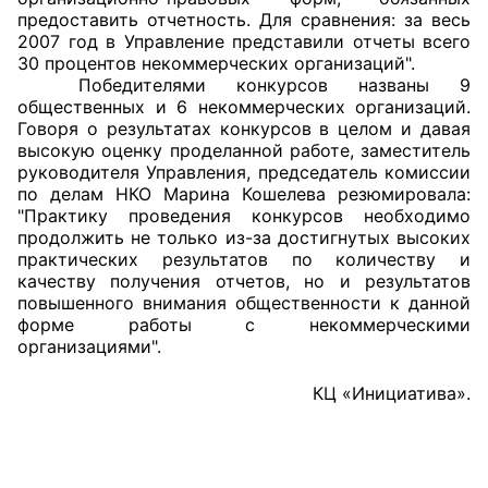
предоставить отчетность. Для сравнения: за весь
Аппарат ОП КО
2007 год в Управление представили отчеты всего
30 процентов некоммерческих организаций".
УСТАВ ГКУ “АППАРАТ ОП КО”
Победителями конкурсов названы 9
общественных и 6 некоммерческих организаций.
Доходы руководителя за 2024 г.
Говоря о результатах конкурсов в целом и давая
высокую оценку проделанной работе, заместитель
руководителя Управления, председатель комиссии
по делам НКО Марина Кошелева резюмировала:
"Практику проведения конкурсов необходимо
продолжить не только из-за достигнутых высоких
практических результатов по количеству и
качеству получения отчетов, но и результатов
повышенного внимания общественности к данной
форме работы с некоммерческими
организациями".
КЦ «Инициатива».