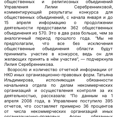
общественных и религиозных объединений
Управления Лилии Серебренниковой,
Совет ОП КО
комментирующей результаты конкурса для
общественных объединений, с начала января и до
Общественный штаб
15 апреля информацию о продолжении
деятельности предоставили 362 общественных
объединения из 570. Это в два раза больше, чем за
Члены ОП КО
аналогичный период прошлого года. "Мы не
предполагали, что все без исключения
Документы ОП КО
общественные объединения области будут
принимать участие в конкурсе, ведь он для
Регламент ОП КО
желающих принять в нём участие", — подчеркнула
Лилия Серебренникова.
Кодекс этики ОП КО
Возросло и количество отчетной информации от
НКО иных организационно-правовых форм. Татьяна
Положения
Ильдимирова, исполняющая обязанности
начальника отдела по делам некоммерческих
организаций и осуществления контроля за их
Соглашения
деятельностью, рассказала: "По данным на 1
апреля 2008 года, в Управление поступило 395
Рекомендации
отчетов, что составляет примерно 36 процентов
от числа некоммерческих организаций иных
Порядок работы ЦОН
организационно-правовых форм, обязанных