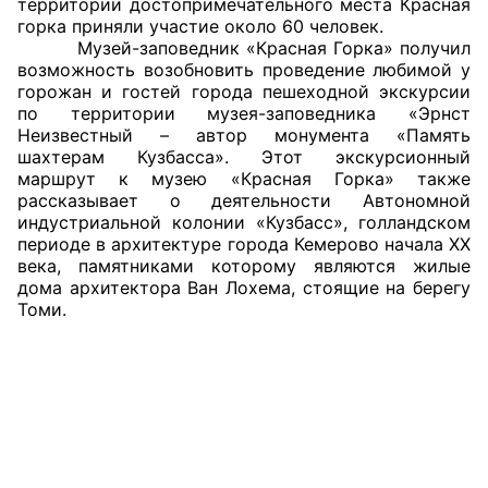
территории достопримечательного места Красная
горка приняли участие около 60 человек.
Совет ОП КО
Музей-заповедник «Красная Горка» получил
возможность возобновить проведение любимой у
горожан и гостей города пешеходной экскурсии
Общественный штаб
по территории музея-заповедника «Эрнст
Неизвестный – автор монумента «Память
Члены ОП КО
шахтерам Кузбасса». Этот экскурсионный
маршрут к музею «Красная Горка» также
Документы ОП КО
рассказывает о деятельности Автономной
индустриальной колонии «Кузбасс», голландском
Регламент ОП КО
периоде в архитектуре города Кемерово начала ХХ
века, памятниками которому являются жилые
Кодекс этики ОП КО
дома архитектора Ван Лохема, стоящие на берегу
Томи.
Положения
Соглашения
Рекомендации
Порядок работы ЦОН