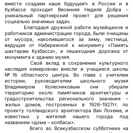
вместе создаем наше будущее!» в России и в
Кузбассе проходит Весенняя Неделя Добра –
Главная
уникальный партнерский проект для решения
социально значимых задач.
Общественные советы
Благодаря дружной работе музейщиков и
работников администрации города, были очищены
Общественные советы при территориальных
от мусора, накопившегося за зиму, лестница,
ведущая от Набережной к монументу «Память
органах федеральных органов
шахтерам Кузбасса», и пешеходная дорожка от
исполнительной власти
монумента к зданию музея.
Свой вклад в сохранение культурного
Общественные советы по проведению
наследия кемеровчан внесли и учащиеся школы
независимой оценки качества условий
№16 областного центра. Во главе с учителем
истории, руководителем школьного музея
оказания услуг
Владимиром Колесниковым они убирали
территорию около памятников архитектуры и
О Палате
градостроительства регионального значения –
жилых домов, построенных в 1926-1927гг. по
Структура Палаты
проекту голландского архитектора Ван Лохема, и
известных у жителей нашего города под
Комиссии
названием «дома – колбасы».
Всего во Всекузбасском субботнике на
Экспертный совет ОП КО