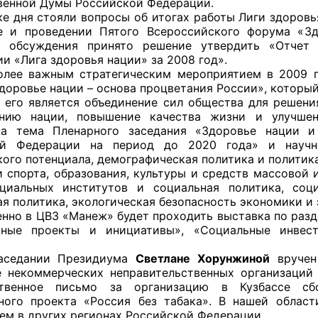
венной Думы Российской Федерации.
ке дня стояли вопросы об итогах работы Лиги здоровья
е и проведении Пятого Всероссийского форума «Зд
те обсуждения принято решение утвердить «Отчет
и «Лига здоровья нации» за 2008 год».
оветы
 важным стратегическим мероприятием в 2009 го
оровье нации – основа процветания России», который 
 советы при территориальных органах федеральных о
 является объединение сил общества для решения 
ой власти
ению нации, повышение качества жизни и улучшен
на тема Пленарного заседания «Здоровье нации и 
 советы по проведению независимой оценки качества
ой Федерации на период до 2020 года» и научно
уг
кого потенциала, демографическая политика и политик
и спорта, образования, культуры и средств массовой
циальных институтов и социальная политика, соц
я политика, экологическая безопасность экономики и 
нно в ЦВЗ «Манеж» будет проходить выставка по разд
ты
ьные проекты и инициативы», «Социальные инвест
.
дании Президиума
Светлане Хорунжиной
вручен 
 некоммерческих неправительственных организаций
овет ОП КО
ственное письмо за организацию в Кузбассе с
ного проекта «Россия без табака». В нашей облас
чем в других регионах Российской Федерации.