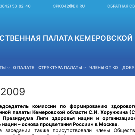
(3842) 58-82-40
OPKO42@BK.RU
ОБРАТНАЯ С
СТВЕННАЯ ПАЛАТА КЕМЕРОВСКОЙ 
ЕТЫ
О ПАЛАТЕ
СТРУКТУРА ПАЛАТЫ
ЧЛЕНЫ ОП КО
ДОКУ
.2009
OPKO42@BK.RU
атель комиссии по формированию здорового 
ной палаты Кемеровской области
С.И. Хорунжина (С
и Президиума Лиги здоровья нации и организацио
 нации – основа процветания России»
в Москве
.
ании также присутствовали члены Общественн