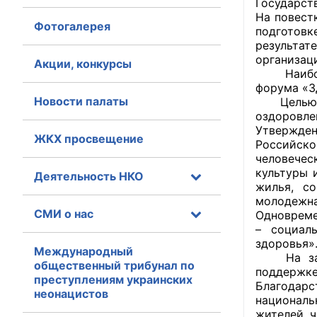
Государст
На повест
Фотогалерея
Главная
подготовк
результа
организаци
Общественные с
Акции, конкурсы
Наиболее
форума «Зд
Общественные
Новости палаты
Целью его
исполнительн
оздоровл
Утвержде
ЖКХ просвещение
Общественные
Российск
оказания усл
человечес
культуры 
Деятельность НКО
жилья, со
О Палате
молодежна
СМИ о нас
Одновреме
Структура Пала
– социал
здоровья»
Комиссии
Международный
На засе
общественный трибунал по
поддержке
преступлениям украинских
Экспертный с
Благодар
неонацистов
националь
Совет ОП КО
жителей, 