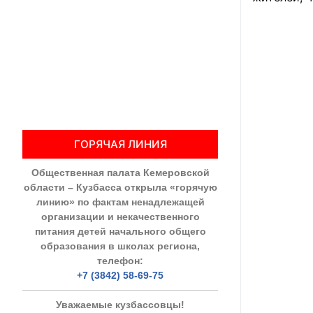
Общественны
Члены ОП КО
Документы ОП К
Регламент ОП
ГОРЯЧАЯ ЛИНИЯ
Кодекс этики
Общественная палата Кемеровской
Положения
области – Кузбасса открыла «горячую
линию» по фактам ненадлежащей
Соглашения
организации и некачественного
питания детей начального общего
Рекомендаци
образования в школах региона,
телефон:
Порядок раб
+7 (3842) 58-69-75
Аппарат ОП КО
Уважаемые кузбассовцы!