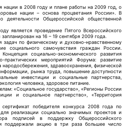
 нации в 2008 году и плане работы на 2009 год, о
оровье нации – основа процветания России». В
 о деятельности Общероссийской общественной
ду является проведение
Пятого Всероссийского
запланирован на 16 – 19 сентября 2009 года.
рганов
задач по физическому и духовно-нравственному
ие социального самочувствия граждан России.
Концепция социально-экономического развития
 условий
-практических мероприятий Форума: развитие
а народосбережения, здравоохранения, физической
 информации, рынка труда, повышение доступности
иальные инвестиции и социальные партнерства,
экология человека, здоровое питание.
елам: «Социальное государство», «Регионы России
иции и социальное партнерство», «Территория
сертификат победителя конкурса 2008 года по
 для реализации социально значимых проектов и
бора подписей в поддержку Общероссийского
ти поддержали акцию в три раза большее число