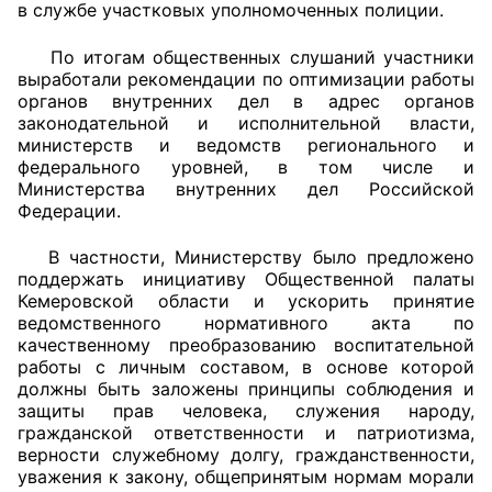
в службе участковых уполномоченных полиции.
Совет ОП КО
По итогам общественных слушаний участники
выработали рекомендации по оптимизации работы
Общественный штаб
органов внутренних дел в адрес органов
законодательной и исполнительной власти,
Члены ОП КО
министерств и ведомств регионального и
федерального уровней, в том числе и
Министерства внутренних дел Российской
Документы ОП КО
Федерации.
Регламент ОП КО
В частности, Министерству было предложено
поддержать инициативу Общественной палаты
Кодекс этики ОП КО
Кемеровской области и ускорить принятие
ведомственного нормативного акта по
Положения
качественному преобразованию воспитательной
работы с личным составом, в основе которой
Соглашения
должны быть заложены принципы соблюдения и
защиты прав человека, служения народу,
Рекомендации
гражданской ответственности и патриотизма,
верности служебному долгу, гражданственности,
уважения к закону, общепринятым нормам морали
Порядок работы ЦОН