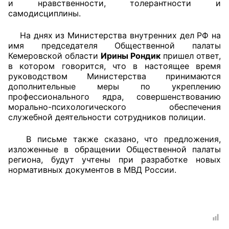
и нравственности, толерантности и
самодисциплины.
Аппарат ОП КО
На днях из Министерства внутренних дел РФ на
УСТАВ ГКУ “АППАРАТ ОП КО”
имя председателя Общественной палаты
Кемеровской области
Ирины Рондик
пришел ответ,
Доходы руководителя за 2024 г.
в котором говорится, что в настоящее время
руководством Министерства принимаются
дополнительные меры по укреплению
профессионального ядра, совершенствованию
морально-психологического обеспечения
служебной деятельности сотрудников полиции.
В письме также сказано, что предложения,
изложенные в обращении Общественной палаты
региона, будут учтены при разработке новых
нормативных документов в МВД России.