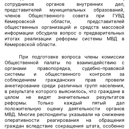
сотрудников органов внутренних дел,
представителей муниципальных образований,
Главная
членов Общественного совета при ГУВД
Кемеровской области, представителей
Общественные советы
общественных организаций и средств массовой
информации обсудила вопрос о предварительных
Общественные советы при территориальных
итогах реализации реформы системы МВД в
органах федеральных органов
Кемеровской области.
исполнительной власти
При подготовке вопроса члены комиссии
Общественной палаты по взаимодействию с
Общественные советы по проведению
органами правопорядка, судебно-правовой
независимой оценки качества условий
системы и общественного контроля за
оказания услуг
соблюдением гражданских прав провели
анкетирование среди различных групп населения,
О Палате
в результате которого выяснилось, что граждане в
целом не видят значительных результатов
реформы. Только каждый пятый дал
Структура Палаты
положительную оценку деятельности органов
МВД. Многие респонденты указывали на снижение
Комиссии
оперативности реагирования на обращения
граждан вследствие сокращения штата, особенно
Экспертный совет ОП КО