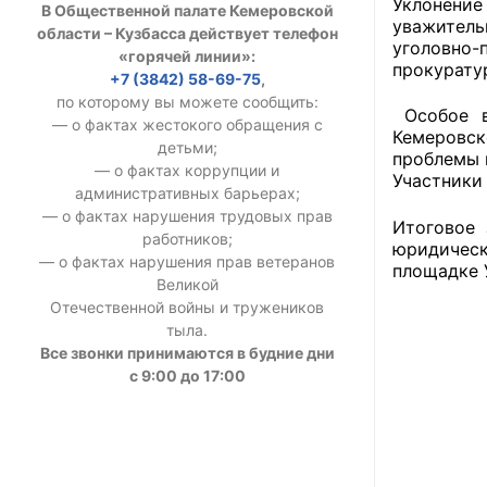
Уклонение
В Общественной палате Кемеровской
уважитель
УСТАВ ГКУ “А
области – Кузбасса действует телефон
уголовно
«горячей линии»:
прокурату
Доходы руков
+7 (3842) 58-69-75
,
по которому вы можете сообщить:
Особое в
— о фактах жестокого обращения с
Кемеровск
детьми;
проблемы 
— о фактах коррупции и
Участники
административных барьерах;
— о фактах нарушения трудовых прав
Итоговое 
работников;
юридическ
— о фактах нарушения прав ветеранов
площадке 
Великой
Отечественной войны и тружеников
тыла.
Все звонки принимаются в будние дни
с 9:00 до 17:00