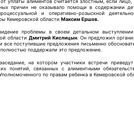
 от уплаты алиментов считается злостным, если лицо, 
ных причин не оказывало помощи в содержании дет
ППАРАТ ОП КО”
-процессуальной и оперативно-розыскной деятел
ры Кемеровской области
Максим Ершов.
одителя за 2024 г.
идение проблемы в своем детальном выступлении 
ой области
Дмитрий Кислицын
. Он предложил органи
и все поступившие предложения письменно обосновать 
 полностью поддержали это предложение.
заседание, на котором участники встречи приведу
их понятий, связанных с алиментными обязательст
Уполномоченного по правам ребенка в Кемеровской об