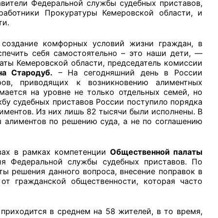
авители Федеральной службы судебных приставов,
 работники Прокуратуры Кемеровской области, и
ти.
я создание комфорных условий жизни граждан, в
спечить себя самостоятельно – это наши дети, —
рганов
аты Кемеровской области, председатель комиссии
на Стародуб.
– На сегодняшний день в России
ров, приводящих к возникновению алиментных
мается на уровне не только отдельных семей, но
 условий
ужбу судебных приставов России поступило порядка
иментов. Из них лишь 82 тысячи были исполнены. В
ы алиментов по решению суда, а не по соглашению
твах в рамках компетенции
Общественной палаты
ия Федеральной службы судебных приставов. По
ты решения данного вопроса, внесение поправок в
от гражданской общественности, которая часто
приходится в среднем на 58 жителей, в то время,