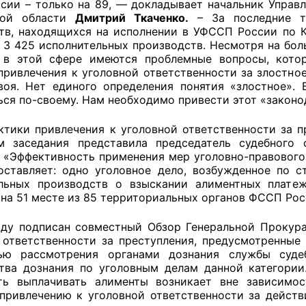
ссии – только на 89, — докладывает начальник Управ
кой области
Дмитрий Ткаченко.
– За последние тр
й штаб
тв, находящихся на исполнении в УФССП России по К
а 3 425 исполнительных производств. Несмотря на бо
, в этой сфере имеются проблемные вопросы, кот
привлечения к уголовной ответственности за злостно
О
воя. Нет единого определения понятия «злостное».
ься по-своему. Нам необходимо привести этот «законо
 КО
ктики привлечения к уголовной ответственности за п
м заседания представила председатель судебного
 ОП КО
«Эффективность применения мер уголовно-правового
оставляет: одно уголовное дело, возбужденное по 
льных производств о взыскании алиментных плате
 на 51 месте из 85 территориальных органов ФССП Рос
оду подписан совместный Обзор Генеральной Прокур
и
 ответственности за преступления, предусмотренные 
тью рассмотрения органами дознания службы суде
оты ЦОН
тва дознания по уголовным делам данной категории
ть выплачивать алименты возникает вне зависимос
привлечению к уголовной ответственности за действ