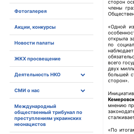
сторон ос
члены гра
Фотогалерея
Главная
Обществен
Общественные с
«Одной из
Акции, конкурсы
особеннос
Общественные
открыла з
Новости палаты
по социа
исполнительн
наблюдае
обязатель
ЖКХ просвещение
Общественные
всего гос
оказания усл
двух милл
Деятельность НКО
большей с
О Палате
сторон».
СМИ о нас
Структура Пала
Инициатив
Кемеровс
мнению пр
Комиссии
Международный
законодат
общественный трибунал по
сталкивае
преступлениям украинских
Экспертный с
неонацистов
«По итога
Совет ОП КО