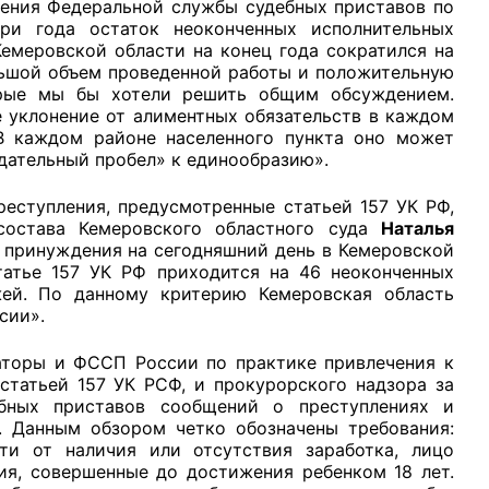
ления Федеральной службы судебных приставов по
и года остаток неоконченных исполнительных
емеровской области на конец года сократился на
льшой объем проведенной работы и положительную
орые мы бы хотели решить общим обсуждением.
е уклонение от алиментных обязательств в каждом
 В каждом районе населенного пункта оно может
дательный пробел» к единообразию».
реступления, предусмотренные статьей 157 УК РФ,
 состава Кемеровского областного суда
Наталья
 принуждения на сегодняшний день в Кемеровской
статье 157 УК РФ приходится на 46 неоконченных
жей. По данному критерию Кемеровская область
сии».
аторы и ФССП России по практике привлечения к
статьей 157 УК РСФ, и прокурорского надзора за
бных приставов сообщений о преступлениях и
. Данным обзором четко обозначены требования:
ти от наличия или отсутствия заработка, лицо
ия, совершенные до достижения ребенком 18 лет.