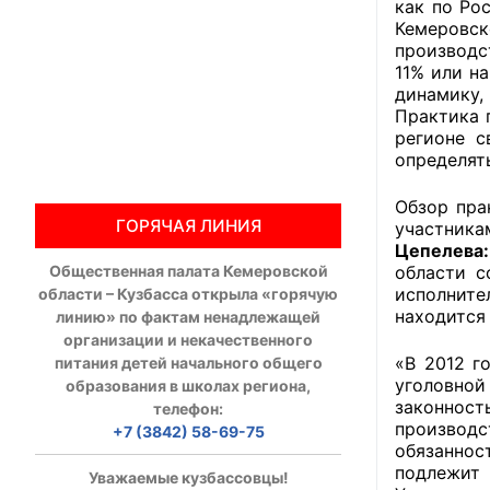
как по Ро
Кемеровс
Общественны
производс
11% или н
Члены ОП КО
динамику
Практика 
Документы ОП К
регионе с
определят
Регламент ОП
Обзор пра
ГОРЯЧАЯ ЛИНИЯ
участника
Кодекс этики
Цепелева:
Общественная палата Кемеровской
области с
Положения
исполните
области – Кузбасса открыла «горячую
находится
линию» по фактам ненадлежащей
Соглашения
организации и некачественного
«В 2012 г
питания детей начального общего
Рекомендаци
уголовной
образования в школах региона,
законнос
телефон:
Порядок раб
производс
+7 (3842) 58-69-75
обязаннос
Аппарат ОП КО
подлежит 
Уважаемые кузбассовцы!