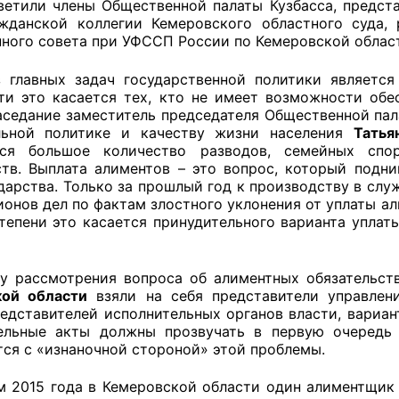
ветили члены Общественной палаты Кузбасса, предст
жданской коллегии Кемеровского областного суда,
ного совета при УФССП России по Кемеровской облас
оветы
 главных задач государственной политики являетс
ти это касается тех, кто не имеет возможности обе
 советы при территориальных органах федеральных о
аседание заместитель председателя Общественной пал
льной политике и качеству жизни населения
Татья
ой власти
тся большое количество разводов, семейных спо
ств. Выплата алиментов – это вопрос, который подни
 советы по проведению независимой оценки качества
ударства. Только за прошлый год к производству в сл
уг
ионов дел по фактам злостного уклонения от уплаты ал
тепени это касается принудительного варианта уплат
ты
у рассмотрения вопроса об алиментных обязательс
кой области
взяли на себя представители управлен
едставителей исполнительных органов власти, вариан
ельные акты должны прозвучать в первую очередь 
тся с «изнаночной стороной» этой проблемы.
овет ОП КО
м 2015 года в Кемеровской области один алиментщик 