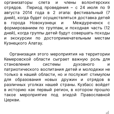
организаторы слета и члены волонтерских
отрядов. Период проведения – с 24 июля по 9
Аппарат ОП КО
августа 2014 года в 2 этапа: фестивальный (7
дней), когда будет осуществляться доставка детей
УСТАВ ГКУ “АППАРАТ ОП КО”
в города Новокузнецк и Междуреченск с
формированием по группам, и походная часть (12
Доходы руководителя за 2024 г.
дней), когда группы детей будут совершать походы
и экскурсии по достопримечательным местам
Кузнецкого Алатау.
Организация этого мероприятия на территории
Кемеровской области сыграет важную роль для
становления системы духовного и
патриотического воспитания детей и молодежи не
только в нашей области, но и послужит стимулом
для образования новых дружин и отрядов в
различных уголках нашей страны. Кузбасс войдет
в историю как первый регион, в котором прошло
такое мероприятие под эгидой Православной
Церкви.