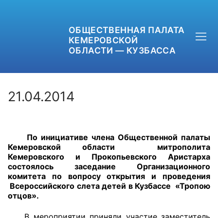
ОБЩЕСТВЕННАЯ ПАЛАТА
КЕМЕРОВСКОЙ
ОБЛАСТИ — КУЗБАССА
21.04.2014
+7 (3842) 58-82-40
По инициативе члена Общественной палаты
OPKO42@BK.RU
Кемеровской области митрополита
Кемеровского и Прокопьевского Аристарха
ОБРАТНАЯ СВЯЗЬ
состоялось заседание Организационного
комитета по вопросу открытия и проведения
Всероссийского слета детей в Кузбассе «Тропою
отцов».
В мероприятии приняли участие
заместитель