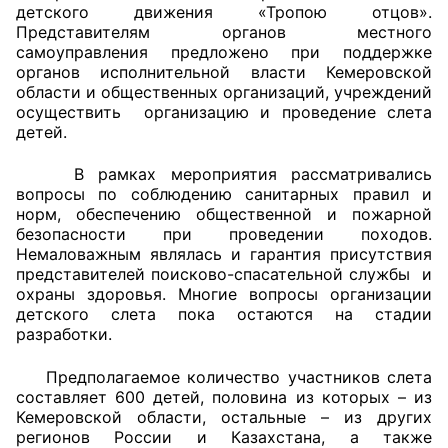
детского движения «Тропою отцов».
Представителям органов местного
Совет ОП КО
самоуправления предложено при поддержке
органов исполнительной власти Кемеровской
Общественный штаб
области и общественных организаций, учреждений
осуществить организацию и проведение слета
Члены ОП КО
детей.
Документы ОП КО
В рамках мероприятия рассматривались
вопросы по соблюдению санитарных правил и
норм, обеспечению общественной и пожарной
Регламент ОП КО
безопасности при проведении походов.
Немаловажным являлась и гарантия присутствия
Кодекс этики ОП КО
представителей поисково-спасательной службы и
охраны здоровья. Многие вопросы организации
Положения
детского слета пока остаются на стадии
разработки.
Соглашения
Предполагаемое количество участников слета
Рекомендации
составляет 600 детей, половина из которых – из
Кемеровской области, остальные – из других
Порядок работы ЦОН
регионов России и Казахстана, а также