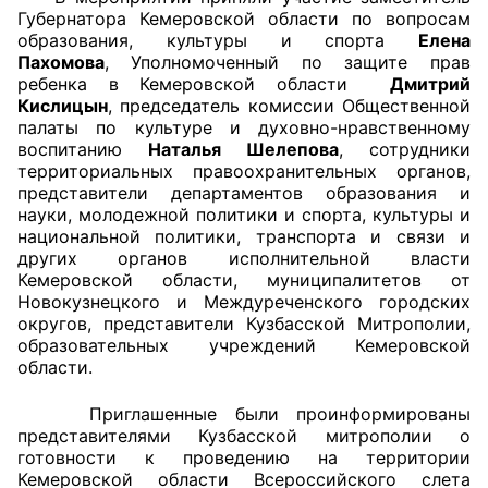
Губернатора Кемеровской области по вопросам
образования, культуры и спорта
Елена
Главная
Пахомова
,
Уполномоченный по защите прав
ребенка в Кемеровской области
Дмитрий
Общественные советы
Кислицын
, председатель комиссии Общественной
палаты по культуре и духовно-нравственному
Общественные советы при территориальных
воспитанию
Наталья Шелепова
, сотрудники
органах федеральных органов
территориальных правоохранительных органов,
представители департаментов образования и
исполнительной власти
науки, молодежной политики и спорта, культуры и
национальной политики, транспорта и связи и
Общественные советы по проведению
других органов исполнительной власти
независимой оценки качества условий
Кемеровской области, муниципалитетов от
оказания услуг
Новокузнецкого и Междуреченского городских
округов, представители Кузбасской Митрополии,
О Палате
образовательных учреждений Кемеровской
области.
Структура Палаты
Приглашенные были проинформированы
представителями Кузбасской митрополии о
Комиссии
готовности к проведению на территории
Кемеровской области Всероссийского слета
Экспертный совет ОП КО