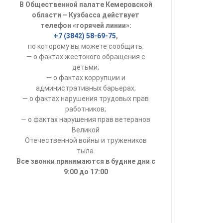
В Общественной палате Кемеровской
УСТАВ ГКУ “А
области – Кузбасса действует
телефон «горячей линии»:
Доходы руков
+7 (3842) 58-69-75
,
по которому вы можете сообщить:
— о фактах жестокого обращения с
детьми;
— о фактах коррупции и
административных барьерах;
— о фактах нарушения трудовых прав
работников;
— о фактах нарушения прав ветеранов
Великой
Отечественной войны и тружеников
тыла.
Все звонки принимаются в будние дни с
9:00 до 17:00