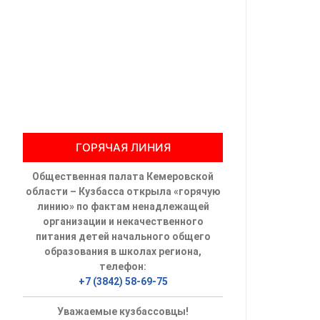
Общественны
Члены ОП КО
Документы ОП К
Регламент ОП
ГОРЯЧАЯ ЛИНИЯ
Кодекс этики
Общественная палата Кемеровской
Положения
области – Кузбасса открыла «горячую
линию» по фактам ненадлежащей
Соглашения
организации и некачественного
питания детей начального общего
Рекомендаци
образования в школах региона,
телефон:
Порядок раб
+7 (3842) 58-69-75
Аппарат ОП КО
Уважаемые кузбассовцы!