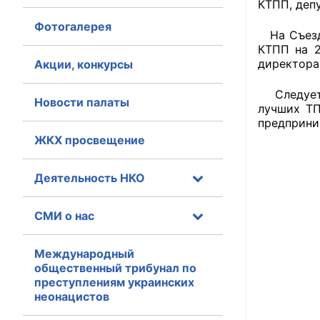
КТПП, деп
Фотогалерея
Главная
На Съезде
КТПП на 2
Общественные с
директора
Акции, конкурсы
Общественные
Следует о
Новости палаты
лучших ТП
исполнительн
предприни
ЖКХ просвещение
Общественные
оказания усл
Деятельность НКО
О Палате
СМИ о нас
Структура Пала
Комиссии
Международный
общественный трибунал по
преступлениям украинских
Экспертный с
неонацистов
Совет ОП КО