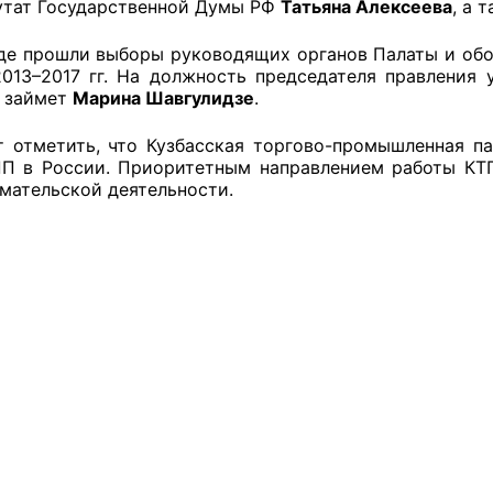
утат Государственной Думы РФ
Татьяна Алексеева
, а 
 прошли выборы руководящих органов Палаты и обоз
013–2017 гг. На должность председателя правления у
оветы
 займет
Марина Шавгулидзе
.
 советы при территориальных органах федеральных о
тметить, что Кузбасская торгово-промышленная пал
П в России. Приоритетным направлением работы КТП
ой власти
мательской деятельности.
 советы по проведению независимой оценки качества
уг
ты
овет ОП КО