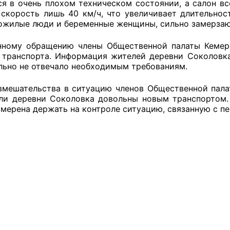
ся в очень плохом техническом состоянии, а салон вс
 скорость лишь 40 км/ч, что увеличивает длительнос
ожилые люди и беременные женщины, сильно замерзаю
оветы
му обращению члены Общественной палаты Кемеров
 транспорта. Информация жителей деревни Соколовка
 советы при территориальных органах федеральных о
льно не отвечало необходимым требованиям.
ой власти
шательства в ситуацию членов Общественной палаты
ли деревни Соколовка довольны новым транспортом.
 советы по проведению независимой оценки качества
амерена держать на контроле ситуацию, связанную с 
уг
ты
овет ОП КО