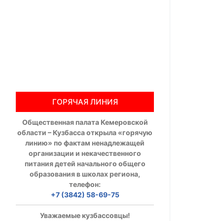
Общественны
Члены ОП КО
Документы ОП К
Регламент ОП
ГОРЯЧАЯ ЛИНИЯ
Кодекс этики
Общественная палата Кемеровской
Положения
области – Кузбасса открыла «горячую
линию» по фактам ненадлежащей
Соглашения
организации и некачественного
питания детей начального общего
Рекомендаци
образования в школах региона,
телефон:
Порядок раб
+7 (3842) 58-69-75
Аппарат ОП КО
Уважаемые кузбассовцы!