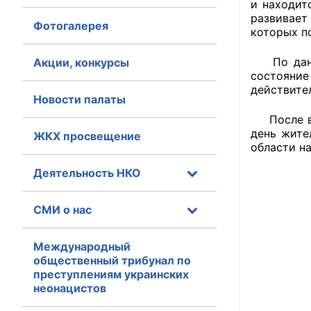
и находит
развивает
Фотогалерея
Главная
которых п
Общественные с
По данно
Акции, конкурсы
состояние
Общественные
действите
Новости палаты
исполнительн
После вме
день жите
ЖКХ просвещение
Общественные
области н
оказания усл
Деятельность НКО
О Палате
СМИ о нас
Структура Пала
Комиссии
Международный
общественный трибунал по
преступлениям украинских
Экспертный с
неонацистов
Совет ОП КО