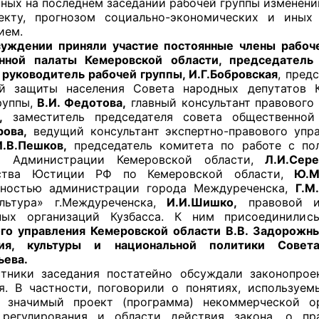
ных на последнем заседании рабочей группы изменений
екту, прогнозом социально-экономических и иных
ием.
ении приняли участие постоянные члены рабочей
нной палаты Кемеровской области, председатель 
оветы
 руководитель рабочей группы, И.
Г.Бобровская
, пред
й защиты населения Совета народных депутатов К
 советы при территориальных органах федеральных о
руппы,
В.И. Федотова,
главный консультант правового
ой власти
,
заместитель председателя совета общественной 
рова,
ведущий консультант экспертно-правового упр
 советы по проведению независимой оценки качества
И.В.Пешков,
председатель комитета по работе с по
уг
й Администрации Кемеровской области,
Л.И.Сер
ства Юстиции РФ по Кемеровской области,
Ю.М
нностью администрации города Междуреченска,
Г.М
ультура» г.Междуреченска,
И.И.Шишко,
правовой ин
ных организаций Кузбасса. К ним присоединили
ты
го управления Кемеровской области В.В. Задорожны
ния, культуры и национальной политики Совет
ьева.
и заседания постатейно обсуждали законопроект,
овет ОП КО
я. В частности, поговорили о понятиях, используем
 значимый проект (программа) некоммерческой орг
 регулирования и области действия закона, о пр