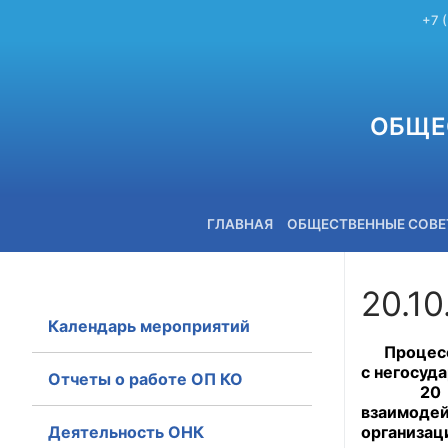
+7 
ОБЩЕ
ГЛАВНАЯ
ОБЩЕСТВЕННЫЕ СОВ
20.10
Календарь мероприятий
+7 (3842) 58-82-40
Процесс п
с негосуд
Отчеты о работе ОП КО
20 октя
взаимодей
Деятельность ОНК
организа