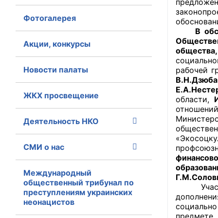
предложен
законопро
Фотогалерея
Главная
обоснован
В обсужд
Обществе
Общественные с
Акции, конкурсы
общества,
социально
Общественные
Новости палаты
рабочей г
исполнительн
В.Н.Дзюба
Е.А.Несте
ЖКХ просвещение
Общественные
области,
оказания усл
отношени
Министер
Деятельность НКО
обществе
О Палате
«Экосоцк
СМИ о нас
профсоюз
Структура Пала
финансово
образова
Комиссии
Международный
Г.М.Солов
общественный трибунал по
Участник
преступлениям украинских
Экспертный с
дополнени
неонацистов
социально
Совет ОП КО
предмете