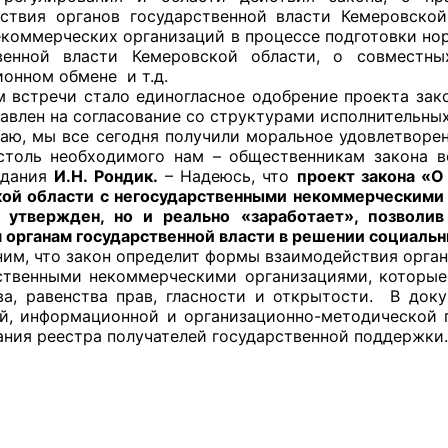
ствия органов государственной власти Кемеровско
екоммерческих организаций в процессе подготовки но
й штаб
твенной власти Кемеровской области, о совместн
онном обмене и т.д.
тречи стало единогласное одобрение проекта закон
равлен на согласование со структурами исполнительны
О
 мы все сегодня получили моральное удовлетворени
столь необходимого нам – общественникам закона 
 КО
едания
И.Н. Рондик.
– Надеюсь, что
проект закона «О
ой области с негосударственными некоммерческими
 ОП КО
 утвержден, но и реально «заработает», позволи
 органам государственной власти в решении социальн
 что закон определит формы взаимодействия органо
ственными некоммерческими организациями, которые
ва, равенства прав, гласности и открытости. В д
й, информационной и организационно-методической 
ния реестра получателей государственной поддержки.
и
оты ЦОН