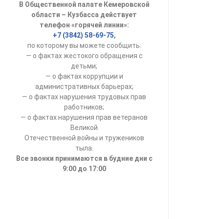
В Общественной палате Кемеровской
УСТАВ ГКУ “А
области – Кузбасса действует
телефон «горячей линии»:
Доходы руков
+7 (3842) 58-69-75
,
по которому вы можете сообщить:
— о фактах жестокого обращения с
детьми;
— о фактах коррупции и
административных барьерах;
— о фактах нарушения трудовых прав
работников;
— о фактах нарушения прав ветеранов
Великой
Отечественной войны и тружеников
тыла.
Все звонки принимаются в будние дни с
9:00 до 17:00