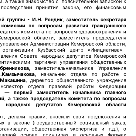
, а также знакомство с пояснительной запиской к
 последствий принятия закона, его финансовым
 группы - И.Н. Рондик
, заместитель секретаря
комиссии по вопросам развития гражданского
седатель комитета по вопросам здравоохранения и
емеровской области, заместитель председателя
рганов
 управления Администрации Кемеровской области,
организации Кузбасский центр «Инициатива»,
авления Совета народных депутатов Кемеровской
 условий
литическими партиями управления общественных
ебренникова,
заместительначальника Управления
.Камзычакова,
начальник отдела по работе с
.Макашина,
директор общественного учреждения
спектор отдела правовой работы Федерации
сь —
первый заместитель начальника главного
й,
а также председатель комитета по вопросам
а народных депутатов Кемеровской области
 делали правки, вносили свои предложения и
ых в законе (государственный социальный заказ,
анизации, общественная экспертиза и т.д.), о
авовой основе, принципах и основных формах