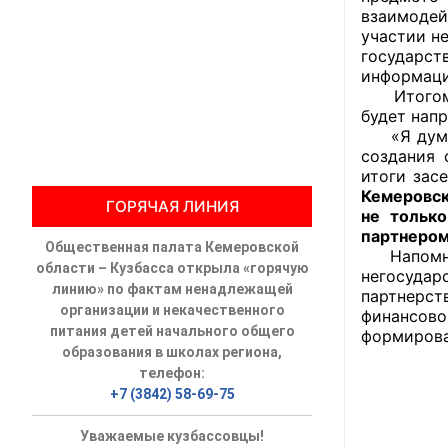
взаимодей
участии н
Общественны
государс
информаци
Члены ОП КО
Итогом вс
будет нап
Документы ОП К
«Я думаю,
создания 
Регламент ОП
итоги зас
Кемеровск
ГОРЯЧАЯ ЛИНИЯ
Кодекс этики
не только
партнером
Общественная палата Кемеровской
Положения
Напомним,
области – Кузбасса открыла «горячую
негосудар
линию» по фактам ненадлежащей
партнерст
Соглашения
организации и некачественного
финансово
питания детей начального общего
формирова
Рекомендаци
образования в школах региона,
телефон:
Порядок раб
+7 (3842) 58-69-75
Аппарат ОП КО
Уважаемые кузбассовцы!