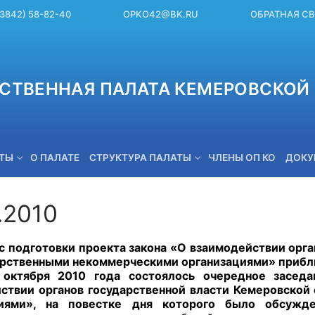
(3842) 58-82-40
OPKO42@BK.RU
ОБРАТНАЯ С
СТВЕННАЯ ПАЛАТА КЕМЕРОВСКОЙ 
ЕТЫ
О ПАЛАТЕ
СТРУКТУРА ПАЛАТЫ
ЧЛЕНЫ ОП КО
ДОКУ
.2010
OPKO42@BK.RU
одготовки проекта закона «О взаимодействии орган
арственными некоммерческими организациями» прибл
бря 2010 года состоялось очередное заседа
ствии органов государственной власти Кемеровской
циями», на повестке дня которого было обсуж