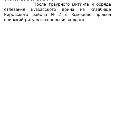
После траурного митинга и обряда
Аппарат ОП КО
отпевания кузбасского воина на кладбище
Кировского района №2 в Кемерове прошел
УСТАВ ГКУ “АППАРАТ ОП КО”
воинский ритуал захоронения солдата.
Доходы руководителя за 2024 г.