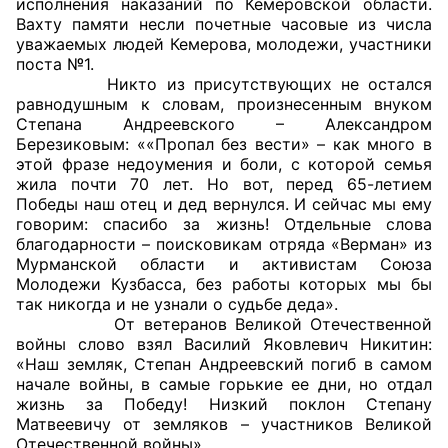
исполнения наказаний по Кемеровской области.
Вахту памяти несли почетные часовые из числа
Совет ОП КО
уважаемых людей Кемерова, молодежи, участники
поста №1.
Никто из присутствующих не остался
Общественный штаб
равнодушным к словам, произнесенным внуком
Степана Андреевского – Александром
Члены ОП КО
Березиковым: ««Пропал без вести» – как много в
этой фразе недоумения и боли, с которой семья
Документы ОП КО
жила почти 70 лет. Но вот, перед 65-летием
Победы наш отец и дед вернулся. И сейчас мы ему
Регламент ОП КО
говорим: спасибо за жизнь! Отдельные слова
благодарности – поисковикам отряда «Верман» из
Кодекс этики ОП КО
Мурманской области и активистам Союза
Молодежи Кузбасса, без работы которых мы бы
так никогда и не узнали о судьбе деда».
Положения
От ветеранов Великой Отечественной
войны слово взял Василий Яковлевич Никитин:
Соглашения
«Наш земляк, Степан Андреевский погиб в самом
начале войны, в самые горькие ее дни, но отдал
Рекомендации
жизнь за Победу! Низкий поклон Степану
Матвеевичу от земляков – участников Великой
Порядок работы ЦОН
Отечественной войны».