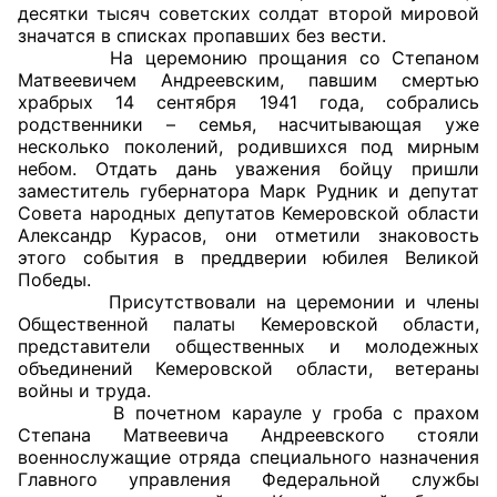
десятки тысяч советских солдат второй мировой
значатся в списках пропавших без вести.
Главная
На церемонию прощания со Степаном
Матвеевичем Андреевским, павшим смертью
Общественные советы
храбрых 14 сентября 1941 года, собрались
родственники – семья, насчитывающая уже
Общественные советы при территориальных
несколько поколений, родившихся под мирным
небом. Отдать дань уважения бойцу пришли
органах федеральных органов
заместитель губернатора Марк Рудник и депутат
исполнительной власти
Совета народных депутатов Кемеровской области
Александр Курасов, они отметили знаковость
Общественные советы по проведению
этого события в преддверии юбилея Великой
независимой оценки качества условий
Победы.
Присутствовали на церемонии и члены
оказания услуг
Общественной палаты Кемеровской области,
представители общественных и молодежных
О Палате
объединений Кемеровской области, ветераны
войны и труда.
Структура Палаты
В почетном карауле у гроба с прахом
Степана Матвеевича Андреевского стояли
Комиссии
военнослужащие отряда специального назначения
Главного управления Федеральной службы
Экспертный совет ОП КО