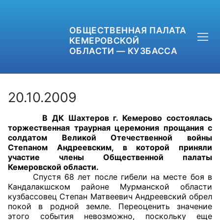
ОБЩЕСТВЕННАЯ ПАЛАТА
КЕМЕРОВСКОЙ
ОБЛАСТИ — КУЗБАССА
20.10.2009
В ДК Шахтеров г. Кемерово состоялась
+7 (3842) 58-82-40
торжественная траурная церемония прощания с
солдатом Великой Отечественной войны
OPKO42@BK.RU
Степаном Андреевским, в которой приняли
участие члены Общественной палаты
Кемеровской области.
ОБРАТНАЯ СВЯЗЬ
Спустя 68 лет после гибели на месте боя в
Кандалакшском районе Мурманской области
кузбассовец Степан Матвеевич Андреевский обрел
покой в родной земле. Переоценить значение
этого события невозможно, поскольку еще