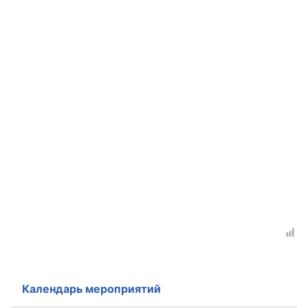
Аппарат ОП КО
УСТАВ ГКУ “АППАРАТ ОП КО”
Доходы руководителя за 2024 г.
Календарь мероприятий