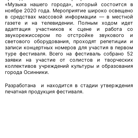
«Музыка нашего города», который состоится в
ноябре 2020 года. Мероприятие широко освещено
Главная
в средствах массовой информации — в местной
газете и на телевидении. Полным ходом идет
Общественные советы
адаптация участников к сцене и работа со
звукорежиссером по отстройке звукового и
Общественные советы при территориальных
светового оборудования, проходят репетиции и
органах федеральных органов
записи концертных номеров для участия в первом
туре фестиваля. Всего на фестиваль собрано 52
исполнительной власти
заявки на участие от солистов и творческих
коллективов учреждений культуры и образования
Общественные советы по проведению
города Осинники.
независимой оценки качества условий
оказания услуг
Разработана и находится в стадии утверждения
печатная продукция фестиваля.
О Палате
Структура Палаты
Комиссии
Экспертный совет ОП КО