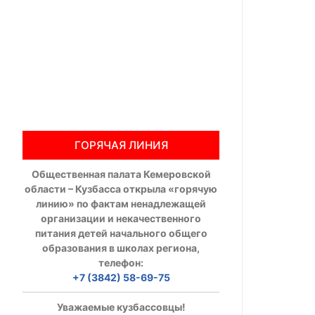
Общественны
Члены ОП КО
Документы ОП К
Регламент ОП
ГОРЯЧАЯ ЛИНИЯ
Кодекс этики
Общественная палата Кемеровской
Положения
области – Кузбасса открыла «горячую
линию» по фактам ненадлежащей
Соглашения
организации и некачественного
питания детей начального общего
Рекомендаци
образования в школах региона,
телефон:
Порядок раб
+7 (3842) 58-69-75
Аппарат ОП КО
Уважаемые кузбассовцы!