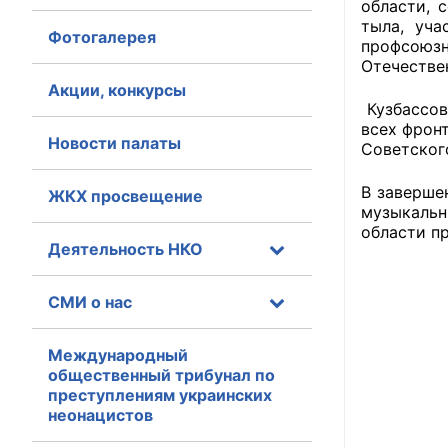
области, 
тыла, уч
Фотогалерея
Главная
профсоюзн
Отечествен
Общественные с
Акции, конкурсы
Кузбассов
Общественные
всех фронт
Новости палаты
Советског
исполнительн
В заверше
ЖКХ просвещение
Общественные
музыкаль
оказания усл
области п
Деятельность НКО
О Палате
СМИ о нас
Структура Пала
Комиссии
Международный
общественный трибунал по
преступлениям украинских
Экспертный с
неонацистов
Совет ОП КО