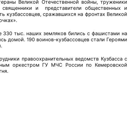
етераны Великой Отечественной войны, труженики
, священники и представители общественных и
ь кузбассовцев, сражавшихся на фронтах Великой
очках».
е 330 тыс. наших земляков бились с фашистами на
рганов
лись домой. 190 воинов-кузбассовцев стали Героями
.
рудники правоохранительных ведомств Кузбасса с
 условий
нным оркестром ГУ МЧС России по Кемеровской
гня
.