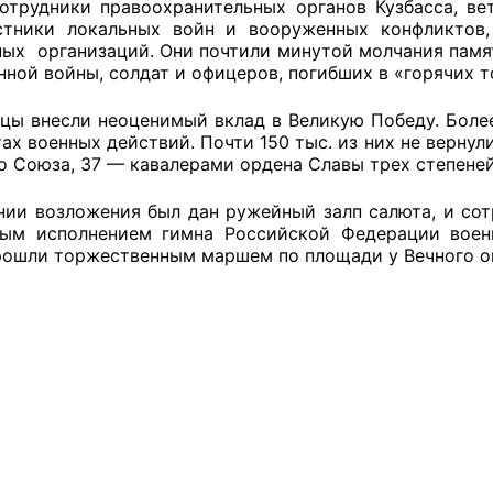
сотрудники правоохранительных органов Кузбасса, в
астники локальных войн и вооруженных конфликтов
ых организаций. Они почтили минутой молчания памят
ной войны, солдат и офицеров, погибших в «горячих т
оветы
цы внесли неоценимый вклад в Великую Победу. Боле
 советы при территориальных органах федеральных о
ах военных действий. Почти 150 тыс. из них не верну
о Союза, 37 — кавалерами ордена Славы трех степеней
ой власти
нии возложения был дан ружейный залп салюта, и сот
 советы по проведению независимой оценки качества
ным исполнением гимна Российской Федерации вое
уг
рошли торжественным маршем по площади у Вечного о
ты
овет ОП КО