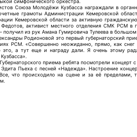
ыкой симфонического оркестра.
в Союза Молодёжи Кузбасса награждали в органном
очетные грамоты Администрации Кемеровской област
ации Кемеровской области за активную гражданскую
 Федотов, активист местного отделения СМК РСМ в 
оветы
– получил из рук Амана Гумировича Тулеева в большом 
андры Родионовой это первый губернаторский прием
 советы при территориальных органах федеральных о
иях РСМ. «Совершенно неожиданно, прямо, как снег н
ой власти
о это, а тут еще и награду дали. Я очень этому ра
Кузбасса».
 советы по проведению независимой оценки качества
бернаторского приема ребята посмотрели концерт с 
уг
 Эдита Пьеха с песней «Надежда». Настроение концер
Все, что происходило на сцене и за её пределами,
ям.
ты
овет ОП КО