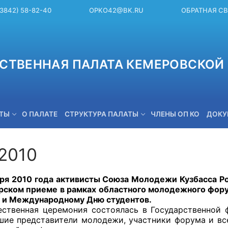
(3842) 58-82-40
OPKO42@BK.RU
ОБРАТНАЯ С
СТВЕННАЯ ПАЛАТА КЕМЕРОВСКОЙ 
ЕТЫ
О ПАЛАТЕ
СТРУКТУРА ПАЛАТЫ
ЧЛЕНЫ ОП КО
ДОКУ
.2010
OPKO42@BK.RU
 2010 года активисты Союза Молодежи Кузбасса Ро
рском приеме в рамках областного молодежного фор
и Международному Дню студентов.
нная церемония состоялась в Государственной фи
шие представители молодежи, участники форума и в