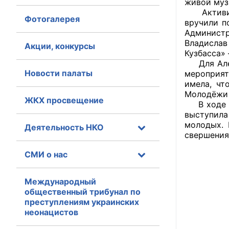
живой муз
Активисто
Фотогалерея
Главная
вручили п
Администр
Владислав
Общественные с
Акции, конкурсы
Кузбасса» 
Для Алекс
Общественные
Новости палаты
мероприят
исполнительн
имела, чт
Молодёжи 
ЖКХ просвещение
Общественные
В ходе Гу
оказания усл
выступила
молодых. 
Деятельность НКО
свершени
О Палате
СМИ о нас
Структура Пала
Комиссии
Международный
общественный трибунал по
преступлениям украинских
Экспертный с
неонацистов
Совет ОП КО