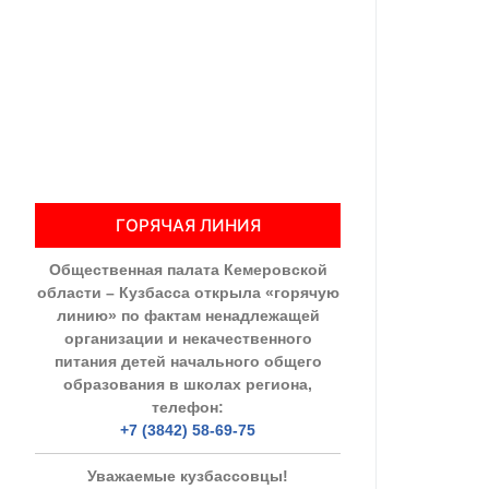
Общественны
Члены ОП КО
Документы ОП К
Регламент ОП
ГОРЯЧАЯ ЛИНИЯ
Кодекс этики
Общественная палата Кемеровской
Положения
области – Кузбасса открыла «горячую
линию» по фактам ненадлежащей
Соглашения
организации и некачественного
питания детей начального общего
Рекомендаци
образования в школах региона,
телефон:
Порядок раб
+7 (3842) 58-69-75
Аппарат ОП КО
Уважаемые кузбассовцы!