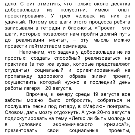
дело. Стоит отметить, что только около десятка
добровольцев из полусотни, имеют опыт
Главная
проектирования. У трех человек из них он
удачный. Потому все шаги этого процесса ребята
Общественные советы
записывали в тетради и блокноты. «Проект – это
шаги, которые позволяют нам пройти долгий путь
Общественные советы при территориальных
до реализации мечты», – эту мысль можно
провести лейтмотивом семинара.
органах федеральных органов
Напомним, что задача у добровольцев не из
исполнительной власти
простых: создать способный реализоваться на
практике (в тех же вузах, которые представляют
Общественные советы по проведению
студенты) социальный и ориентированный на
независимой оценки качества условий
пропаганду здорового образа жизни проект,
осуществить который нужно в последний день
оказания услуг
работы лагеря – 20 августа.
Впрочем, к вечеру среды 19 августа все
О Палате
заботы можно было отбросить, собраться и
послушать песни под гитару, в «Мафию» поиграть.
Структура Палаты
Словом, дать мозгу отдохнуть. А уже 20-го августа
подискутировать на тему «Легко ли быть молодым
Комиссии
в условиях экономического кризиса?»,
презентовать свои социальные проекты,
Экспертный совет ОП КО