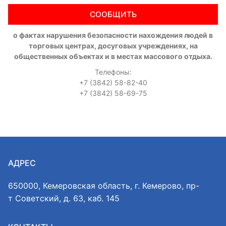
СООБЩИТЬ
о фактах нарушения безопасности нахождения людей в
торговых центрах, досуговых учреждениях, на
общественных объектах и в местах массового отдыха.
Телефоны:
+7 (3842) 58-82-40
+7 (3842) 58-69-75
АДРЕС
650000, Кемеровская область, г. Кемерово, пр-
т Советский, д. 63, каб. 145