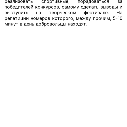
реализовать спортивные, порадоваться за
победителей конкурсов, самому сделать выводы и
Совет ОП КО
выступить на творческом фестивале. На
репетиции номеров которого, между прочим, 5-10
минут в день добровольцы находят.
Общественный штаб
Члены ОП КО
Документы ОП КО
Регламент ОП КО
Кодекс этики ОП КО
Положения
Соглашения
Рекомендации
Порядок работы ЦОН