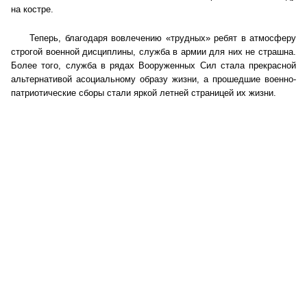
на костре.
Совет ОП КО
Теперь, благодаря вовлечению «трудных» ребят в атмосферу
строгой военной дисциплины, служба в армии для них не страшна.
Общественный штаб
Более того, служба в рядах Вооруженных Сил стала прекрасной
альтернативой асоциальному образу жизни, а прошедшие военно-
Члены ОП КО
патриотические сборы стали яркой летней страницей их жизни.
Документы ОП КО
Регламент ОП КО
Кодекс этики ОП КО
Положения
Соглашения
Рекомендации
Порядок работы ЦОН