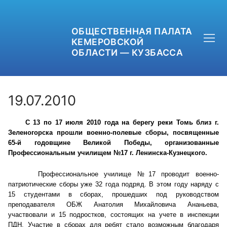
ОБЩЕСТВЕННАЯ ПАЛАТА
КЕМЕРОВСКОЙ
ОБЛАСТИ — КУЗБАССА
19.07.2010
С 13 по 17 июля 2010 года на берегу реки Томь близ г.
+7 (3842) 58-82-40
Зеленогорска прошли военно-полевые сборы, посвященные
65-й годовщине Великой Победы, организованные
OPKO42@BK.RU
Профессиональным училищем №17 г. Ленинска-Кузнецкого.
ОБРАТНАЯ СВЯЗЬ
Профессиональное училище №17 проводит военно-
патриотические сборы уже 32 года подряд. В этом году наряду с
15 студентами в сборах, прошедших под руководством
преподавателя ОБЖ Анатолия Михайловича Ананьева,
участвовали и 15 подростков, состоящих на учете в инспекции
ПДН. Участие в сборах для ребят стало возможным благодаря