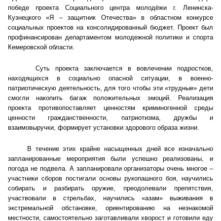
победе проекта Социального центра молодёжи г. Ленинска-
Кузнецкого «Я – защитник Отечества» в областном конкурсе
Главная
социальных проектов на консолидированный бюджет. Проект был
профинансирован департаментом молодежной политики и спорта
Общественные советы
Кемеровской области.
Общественные советы при территориальных
Суть проекта заключается в вовлечении подростков,
органах федеральных органов
находящихся в социально опасной ситуации, в военно-
исполнительной власти
патриотическую деятельность, для того чтобы эти «трудные» дети
смогли накопить багаж положительных эмоций. Реализация
проекта противопоставляет ценностям криминогенной среды
Общественные советы по проведению
ценности гражданственности, патриотизма, дружбы и
независимой оценки качества условий
взаимовыручки, формирует установки здорового образа жизни.
оказания услуг
В течение этих крайне насыщенных дней все изначально
О Палате
запланированные мероприятия были успешно реализованы, и
погода не подвела. А запланировали организаторы очень многое –
Структура Палаты
участники сборов постигали основы рукопашного боя, научились
собирать и разбирать оружие, преодолевали препятствия,
Комиссии
участвовали в стрельбах, научились «азам» выживания в
экстремальной обстановке, ориентированию на незнакомой
местности, самостоятельно заготавливали хворост и готовили еду
Экспертный совет ОП КО