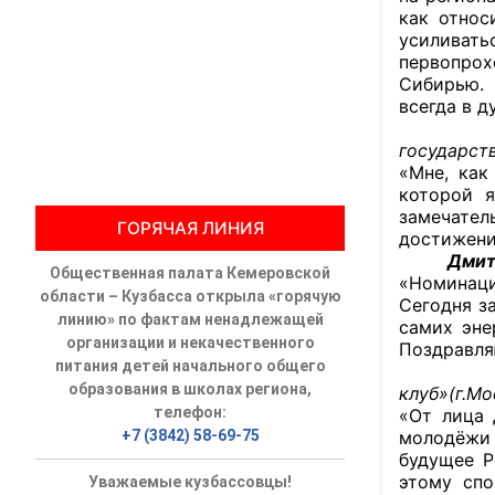
как относ
усиливать
Общественны
первопрох
Сибирью. 
Члены ОП КО
всегда в д
Елен
Документы ОП К
государст
«Мне, как
Регламент ОП
которой я
замечател
ГОРЯЧАЯ ЛИНИЯ
Кодекс этики
достижени
Дмитри
Общественная палата Кемеровской
Положения
«Номинаци
области – Кузбасса открыла «горячую
Сегодня з
линию» по фактам ненадлежащей
самих эне
Соглашения
организации и некачественного
Поздравля
питания детей начального общего
Алекс
Рекомендаци
образования в школах региона,
клуб»(г.Мо
телефон:
«От лица 
Порядок раб
+7 (3842) 58-69-75
молодёжи 
будущее Р
Аппарат ОП КО
этому спо
Уважаемые кузбассовцы!