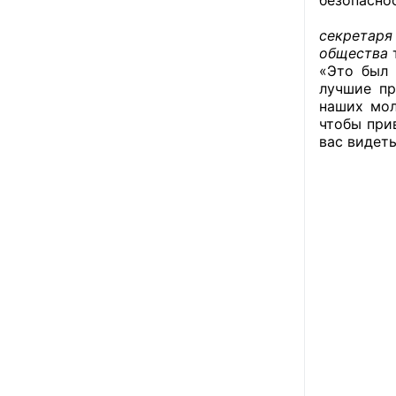
В фина
секретар
общества
«Это был 
лучшие пр
наших мол
чтобы при
вас видеть