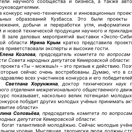
тели научного сообщества и бизнеса, а также авт
руководителями.
рс научно-технических и инновационных проектов 
льных образований Кузбасса. Это были проекты 
режения, добычи и переработки угля, информатики
оветы
й и новой технической продукции научного и прикладно
еловых мероприятий выставки «Экспо-Сибирь» 
 советы при территориальных органах федеральных о
кой области
Ирина Крым
кратко представила проект
ой власти
ов приветствовали эксперты и высокие гости.
 Козлова
, председатель комитета по вопроса
 советы по проведению независимой оценки качества
сти Совета народных депутатов Кемеровской области:
уг
 проекта «Ты – можешь!» – это призыв к действию. По
которые сейчас очень востребованы. Думаю, что в 
оздравляю всех участников конкурса и его победителе
ана Хорунжина
, доктор технических наук 
ного отделения межрегионального общественного дви
ты
курс показывает, насколько велик потенциал молодых
конкурсе побудит других молодых учёных принимать ак
звитие области»
 Соловьёва
, председатель комитета по вопроса
овет ОП КО
родных депутатов Кемеровской области
:
 богат талантливой молодёжью. Сейчас молодые учёны
альном уровне. Мыслящие, творчески люди должны стр