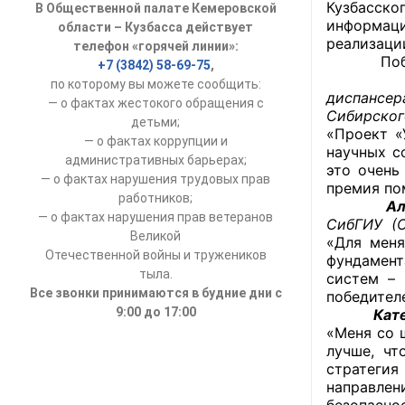
Кузбасск
В Общественной палате Кемеровской
УСТАВ ГКУ “А
информаци
области – Кузбасса действует
реализаци
телефон «горячей линии»:
Доходы руков
Победите
+7 (3842) 58-69-75
,
Васил
по которому вы можете сообщить:
диспансе
— о фактах жестокого обращения с
Сибирског
детьми;
«Проект «
— о фактах коррупции и
научных с
административных барьерах;
это очень
— о фактах нарушения трудовых прав
премия по
работников;
Алекс
— о фактах нарушения прав ветеранов
СибГИУ
(
Великой
«Для меня
Отечественной войны и тружеников
фундамент
тыла.
систем – 
Все звонки принимаются в будние дни с
победител
9:00 до 17:00
Катери
«Меня со 
лучше, чт
стратеги
направлен
безопасно