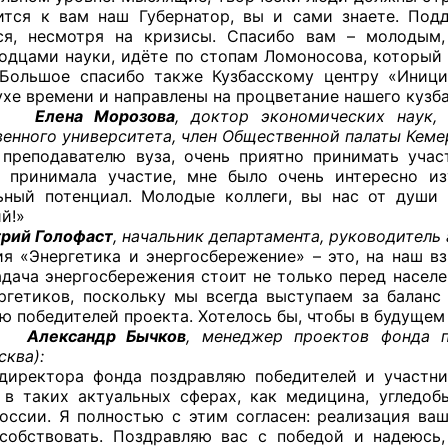
ится к вам наш Губернатор, вы и сами знаете. Под
ся, несмотря на кризисы. Спасибо вам – молодым,
й штаб
одцами науки, идёте по стопам Ломоносова, который 
Большое спасибо также Кузбасскому центру «Инициа
ухе времени и направлены на процветание нашего кузб
а Морозова
, доктор экономических наук,
О
венного университета, член Общественной палаты Кеме
 преподавателю вуза, очень приятно принимать учас
 КО
 принимала участие, мне было очень интересно из
ьный потенциал. Молодые коллеги, вы нас от души
 ОП КО
й!»
й Голофаст
, начальник департамента, руководитель
я «Энергетика и энергосбережение» – это, на наш вз
адача энергосбережения стоит не только перед населе
ргетиков, поскольку мы всегда выступаем за баланс 
ю победителей проекта. Хотелось бы, чтобы в будущем
андр Бычков
, менеджер проектов фонда п
и
сква):
директора фонда поздравляю победителей и участн
оты ЦОН
в таких актуальных сферах, как медицина, угледоб
оссии. Я полностью с этим согласен: реализация ваш
собствовать. Поздравляю вас с победой и надеюсь,