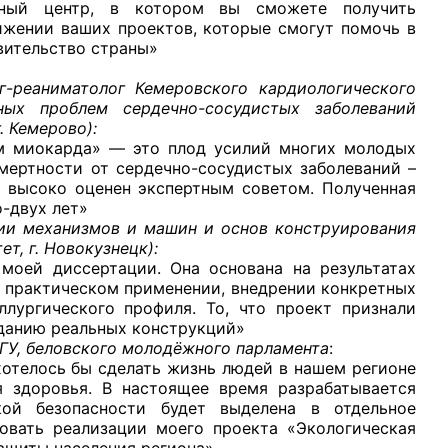
онный центр, в котором вы сможете получить
ижении ваших проектов, которые смогут помочь в
вительство страны»
г-реаниматолог Кемеровского кардиологического
ных проблем сердечно-сосудистых заболеваний
. Кемерово):
ом миокарда» — это плод усилий многих молодых
мертности от сердечно-сосудистых заболеваний –
т высоко оценен экспертным советом. Полученная
-двух лет»
рии механизмов и машин и основ конструирования
т, г. Новокузнецк):
моей диссертации. Она основана на результатах
а практическом применении, внедрении конкретных
ллургического профиля. То, что проект признали
зданию реальных конструкций»
ГУ, беловского молодёжного парламента
:
хотелось бы сделать жизнь людей в нашем регионе
я здоровья. В настоящее время разрабатывается
кой безопасности будет выделена в отдельное
вовать реализации моего проекта «Экологическая
ащиты населения региона».