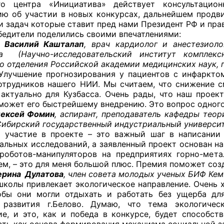
ого центра «Инициатива» действует консультаци
ППАРАТ ОП КО”
ю об участии в новых конкурсах, дальнейшем продв
и задач которые ставит пред нами Президент РФ и пра
одителя за 2024 г.
ли поделились своими впечатлениями:
ий Кашталап
,
врач кардиолог и анестезиоло
ра (Научно-исследовательский институт комплекс
о отделения Российской академии медицинских наук, г
Улучшение прогнозирования у пациентов с инфаркт
отрудников нашего НИИ. Мы считаем, что снижение с
 актуально для Кузбасса. Очень рады, что наш проек
может его быстрейшему внедрению. Это вопрос одного
ей Фомин
,
аспирант, преподаватель кафедры тео
Сибирский государственный индустриальный университе
 участие в проекте – это важный шаг в написании 
альных исследований, а заявленный проект основан н
роботов-манипуляторов на предприятиях горно-мета
ем, – это для меня большой плюс. Премия поможет со
на Дулатова
, член совета молодых ученых БИФ Кем
школы привлекает экологическое направление. Очень 
обы они могли отдыхать и работать без ущерба дл
я развития г.Белово. Думаю, что тема экологичес
ие, и это, как и победа в конкурсе, будет способст
сть как основа формирования механизма социальной з