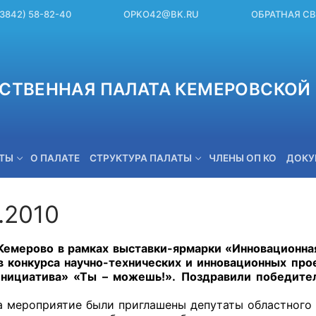
(3842) 58-82-40
OPKO42@BK.RU
ОБРАТНАЯ С
СТВЕННАЯ ПАЛАТА КЕМЕРОВСКОЙ 
ЕТЫ
О ПАЛАТЕ
СТРУКТУРА ПАЛАТЫ
ЧЛЕНЫ ОП КО
ДОКУ
.2010
OPKO42@BK.RU
во в рамках выставки-ярмарки «Инновационная э
в конкурса научно-технических и инновационных про
Инициатива» «Ты – можешь!». Поздравили победите
риятие были приглашены депутаты областного Сов