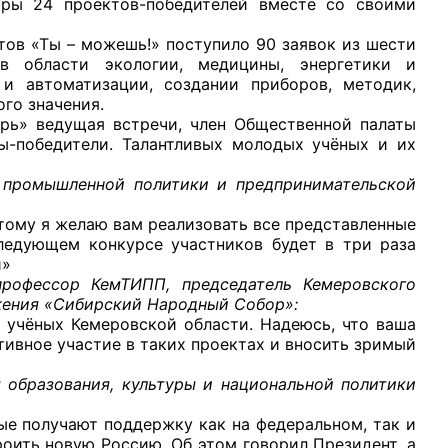
оры 24 проектов-победителей вместе со своими
«Ты – можешь!» поступило 90 заявок из шести
в области экологии, медицины, энергетики и
 и автоматизации, создании приборов, методик,
го значения.
ведущая встречи, член Общественной палаты
рганов
ы-победители. Талантливых молодых учёных и их
м промышленной политики и предпринимательской
 условий
этому я желаю вам реализовать все представленные
следующем конкурсе участников будет в три раза
й»
профессор КемТИПП, председатель Кемеровского
жения «Сибирский Народный Собор»:
 учёных Кемеровской области. Надеюсь, что ваша
тивное участие в таких проектах и вносить зримый
м образования, культуры и национальной политики
е получают поддержку как на федеральном, так и
оить новую Россию. Об этом говорил Президент, а