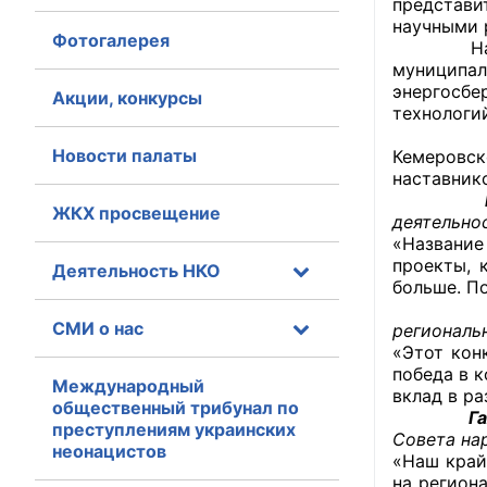
представи
научными 
Фотогалерея
Главная
На конку
муниципа
энергосбе
Общественные с
Акции, конкурсы
технологи
В зале д
Общественные
Новости палаты
Кемеровс
исполнительн
наставник
Елена
ЖКХ просвещение
Общественные
деятельно
оказания усл
«Название
проекты, 
Деятельность НКО
больше. П
О Палате
Светл
СМИ о нас
региональ
Структура Пала
«Этот кон
победа в 
Комиссии
Международный
вклад в ра
общественный трибунал по
Галина
преступлениям украинских
Экспертный с
Совета на
неонацистов
«Наш край
Совет ОП КО
на регион