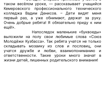
таком весёлом уроке, — рассказывает учащийся
Аппарат ОП КО
Кемеровского профессионального технического
колледжа Вадим Денисов. – Дети видят меня
УСТАВ ГКУ “АППАРАТ ОП КО”
первый раз, а уже обнимают, держат за руку.
Очень добрые ребята! Я обязательно приду к ним
ещё!».
Доходы руководителя за 2024 г.
Напоследок маленькие «буквоеды»
выложили на полу свои любимые слова «Союз
Молодёжи Кузбасса». Так ребята учатся не только
складывать мозаику из слов и пословиц, они
учатся дружбе и любви, взаимопониманию и
ответственности. Такие уроки много значат в
жизни детей, лишенных родительского внимания!