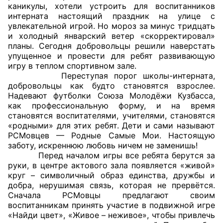
каникулы, хотели устроить для воспитанников
интерната настоящий праздник на улице с
Главная
увлекательной игрой. Но мороз за минус тридцать
и холодный январский ветер «скорректировал»
Общественные советы
планы. Сегодня добровольцы решили наверстать
упущенное и провести для ребят развивающую
Общественные советы при территориальных
игру в теплом спортивном зале.
Переступая порог школы-интерната,
органах федеральных органов
добровольцы как будто становятся взрослее.
исполнительной власти
Надевают футболки Союза Молодёжи Кузбасса,
как профессиональную форму, и на время
Общественные советы по проведению
становятся воспитателями, учителями, становятся
независимой оценки качества условий
«родными» для этих ребят. Дети и сами называют
РСМовцев — Родные Самые Мои. Настоящую
оказания услуг
заботу, искреннюю любовь ничем не заменишь!
Перед началом игры все ребята берутся за
О Палате
руки, в центре актового зала появляется «живой»
круг – символичный образ единства, дружбы и
Структура Палаты
добра, нерушимая связь, которая не прервётся.
Сначала РСМовцы предлагают своим
Комиссии
воспитанникам принять участие в подвижной игре
«Найди цвет», «Живое – неживое», чтобы привлечь
Экспертный совет ОП КО