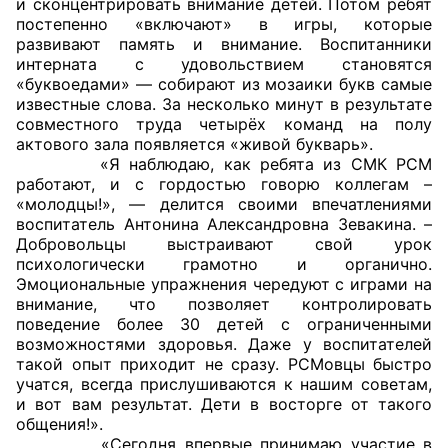
и сконцентрировать внимание детей. Потом ребят
постепенно «включают» в игры, которые
Совет ОП КО
развивают память и внимание. Воспитанники
интерната с удовольствием становятся
«буквоедами» — собирают из мозаики букв самые
Общественный штаб
известные слова. За несколько минут в результате
совместного труда четырёх команд на полу
Члены ОП КО
актового зала появляется «живой букварь».
«Я наблюдаю, как ребята из СМК РСМ
Документы ОП КО
работают, и с гордостью говорю коллегам –
«молодцы!», — делится своими впечатлениями
Регламент ОП КО
воспитатель Антонина Александровна Зевакина. –
Добровольцы выстраивают свой урок
Кодекс этики ОП КО
психологически грамотно и органично.
Эмоциональные упражнения чередуют с играми на
внимание, что позволяет контролировать
Положения
поведение более 30 детей с ограниченными
возможностями здоровья. Даже у воспитателей
Соглашения
такой опыт приходит не сразу. РСМовцы быстро
учатся, всегда прислушиваются к нашим советам,
Рекомендации
и вот вам результат. Дети в восторге от такого
общения!».
Порядок работы ЦОН
«Сегодня впервые принимаю участие в