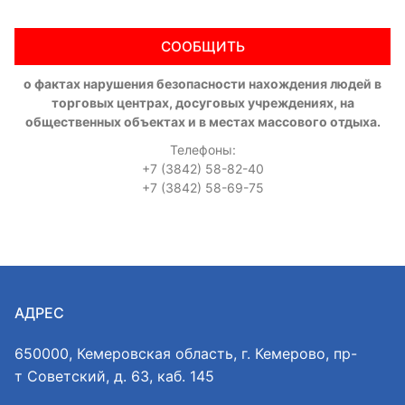
СООБЩИТЬ
о фактах нарушения безопасности нахождения людей в
торговых центрах, досуговых учреждениях, на
общественных объектах и в местах массового отдыха.
Телефоны:
+7 (3842) 58-82-40
+7 (3842) 58-69-75
АДРЕС
650000, Кемеровская область, г. Кемерово, пр-
т Советский, д. 63, каб. 145