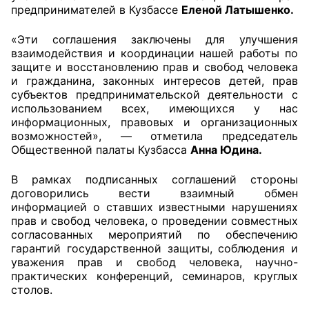
предпринимателей в Кузбассе
Еленой Латышенко.
Главная
«Эти соглашения заключены для улучшения
взаимодействия и координации нашей работы по
Общественные советы
защите и восстановлению прав и свобод человека
и гражданина, законных интересов детей, прав
Общественные советы при территориальных
субъектов предпринимательской деятельности с
органах федеральных органов
использованием всех, имеющихся у нас
информационных, правовых и организационных
исполнительной власти
возможностей», — отметила председатель
Общественной палаты Кузбасса
Анна Юдина.
Общественные советы по проведению
независимой оценки качества условий
В рамках подписанных соглашений стороны
оказания услуг
договорились вести взаимный обмен
информацией о ставших известными нарушениях
О Палате
прав и свобод человека, о проведении совместных
согласованных мероприятий по обеспечению
гарантий государственной защиты, соблюдения и
Структура Палаты
уважения прав и свобод человека, научно-
практических конференций, семинаров, круглых
Комиссии
столов.
Экспертный совет ОП КО