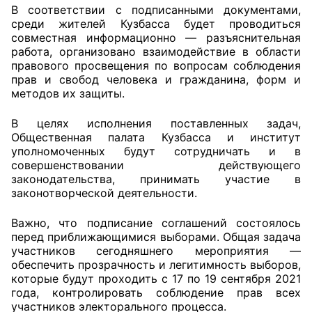
В соответствии с подписанными документами,
среди жителей Кузбасса будет проводиться
Совет ОП КО
совместная информационно — разъяснительная
работа, организовано взаимодействие в области
Общественный штаб
правового просвещения по вопросам соблюдения
прав и свобод человека и гражданина, форм и
Члены ОП КО
методов их защиты.
Документы ОП КО
В целях исполнения поставленных задач,
Общественная палата Кузбасса и институт
уполномоченных будут сотрудничать и в
Регламент ОП КО
совершенствовании действующего
законодательства, принимать участие в
Кодекс этики ОП КО
законотворческой деятельности.
Положения
Важно, что подписание соглашений состоялось
перед приближающимися выборами. Общая задача
Соглашения
участников сегодняшнего мероприятия —
обеспечить прозрачность и легитимность выборов,
Рекомендации
которые будут проходить с 17 по 19 сентября 2021
года, контролировать соблюдение прав всех
Порядок работы ЦОН
участников электорального процесса.