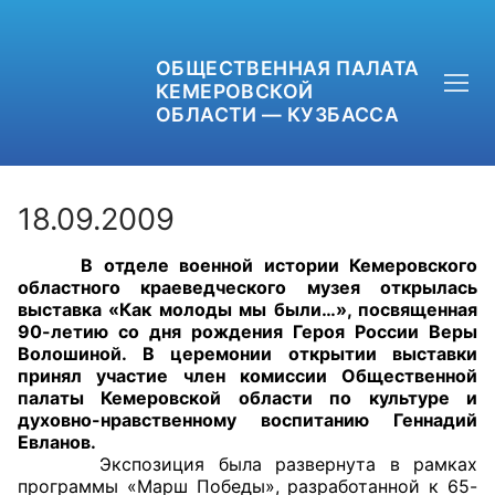
ОБЩЕСТВЕННАЯ ПАЛАТА
КЕМЕРОВСКОЙ
ОБЛАСТИ — КУЗБАССА
18.09.2009
В отделе военной истории Кемеровского
+7 (3842) 58-82-40
областного краеведческого музея открылась
выставка «Как молоды мы были…», посвященная
OPKO42@BK.RU
90-летию со дня рождения Героя России Веры
Волошиной. В церемонии открытии выставки
принял участие член комиссии Общественной
ОБРАТНАЯ СВЯЗЬ
палаты Кемеровской области по культуре и
духовно-нравственному воспитанию Геннадий
Евланов.
Экспозиция была развернута в рамках
программы «Марш Победы», разработанной к 65-