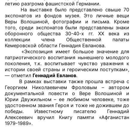
летию разгрома фашистской Германии.
На выставке было представлено свыше 70
Главная
экспонатов из фондов музея. Это личные вещи
Веры Волошиной, фотографии и письма. Кроме
Общественные советы
того, среди экспонатов были представлены знаки
оборонного общества 30-40-х гг. ХХ века из
Общественные советы при территориальных
коллекции члена Общественной палаты
Кемеровской области Геннадия Евланова.
органах федеральных органов
«Экспозиция имеет большое значение для
исполнительной власти
патриотического воспитания нынешнего молодого
поколения, т.к. воспитывает чувство уважения к
Общественные советы по проведению
истории своей страны и героическим поступкам»,
независимой оценки качества условий
— отметил
Геннадий Евланов
.
В рамках выставки также прошла встреча с
оказания услуг
Георгием Николаевичем Фроловым – автором
документальной повести о Вере Волошиной и
О Палате
Юрии Двужильном – ее любимом человеке, тоже
удостоенном звания Героя и тоже не дожившем до
Структура Палаты
победы. Известному писателю Геннадий
Алексеевич вручил Книгу памяти «Афганистан
Комиссии
1979-1989».
Экспертный совет ОП КО