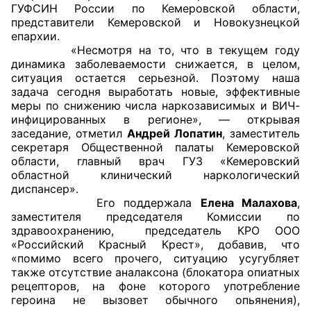
ГУФСИН России по Кемеровской области,
представители Кемеровской и Новокузнецкой
Главная
епархии.
«Несмотря на то, что в текущем году
Общественные советы
динамика заболеваемости снижается, в целом,
ситуация остается серьезной. Поэтому наша
Общественные советы при территориальных
задача сегодня выработать новые, эффективные
меры по снижению числа наркозависимых и ВИЧ-
органах федеральных органов
инфицированных в регионе», — открывая
исполнительной власти
заседание, отметил
Андрей Лопатин
, заместитель
секретаря Общественной палаты Кемеровской
Общественные советы по проведению
области, главный врач ГУЗ «Кемеровский
независимой оценки качества условий
областной клинический наркологический
диспансер».
оказания услуг
Его поддержала
Елена Малахова
,
заместителя председателя Комиссии по
О Палате
здравоохранению, председатель КРО ООО
«Российский Красный Крест», добавив, что
Структура Палаты
«помимо всего прочего, ситуацию усугубляет
также отсутствие аналаксона (блокатора опиатных
Комиссии
рецепторов, на фоне которого употребление
героина не вызовет обычного опьянения),
Экспертный совет ОП КО