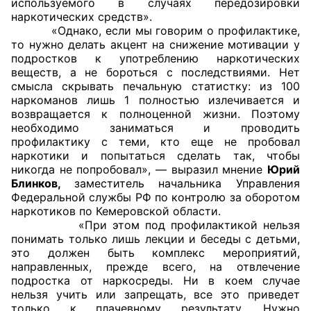
используемого в случаях передозировки
наркотических средств».
Совет ОП КО
«Однако, если мы говорим о профилактике,
то нужно делать акцент на снижение мотивации у
подростков к употреблению наркотических
Общественный штаб
веществ, а не бороться с последствиями. Нет
смысла скрывать печальную статистку: из 100
Члены ОП КО
наркоманов лишь 1 полностью излечивается и
возвращается к полноценной жизни. Поэтому
Документы ОП КО
необходимо заниматься и проводить
профилактику с теми, кто еще не пробовал
Регламент ОП КО
наркотики и попытаться сделать так, чтобы
никогда не попробовал», — выразил мнение
Юрий
Кодекс этики ОП КО
Блинков,
заместитель начальника Управления
Федеральной службы РФ по контролю за оборотом
наркотиков по Кемеровской области.
Положения
«При этом под профилактикой нельзя
понимать только лишь лекции и беседы с детьми,
Соглашения
это должен быть комплекс мероприятий,
направленных, прежде всего, на отвлечение
Рекомендации
подростка от наркосреды. Ни в коем случае
нельзя учить или запрещать, все это приведет
Порядок работы ЦОН
только к плачевному результату. Нужно