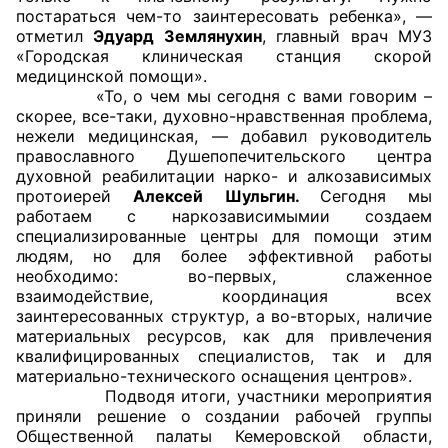
постараться чем-то заинтересовать ребенка», —
Аппарат ОП КО
отметил
Эдуард Землянухин
, главный врач МУЗ
«Городская клиническая станция скорой
УСТАВ ГКУ “АППАРАТ ОП КО”
медицинской помощи».
«То, о чем мы сегодня с вами говорим –
скорее, все-таки, духовно-нравственная проблема,
Доходы руководителя за 2024 г.
нежели медицинская, — добавил руководитель
православного Душепопечительского центра
духовной реабилитации нарко- и алкозависимых
протоиерей
Алексей Шульгин.
Сегодня мы
работаем с наркозависимымии создаем
специализированные центры для помощи этим
людям, но для более эффективной работы
необходимо: во-первых, слаженное
взаимодействие, координация всех
заинтересованных структур, а во-вторых, наличие
материальных ресурсов, как для привлечения
квалифицированных специалистов, так и для
материально-технического оснащения центров».
Подводя итоги, участники мероприятия
приняли решение о создании рабочей группы
Общественной палаты Кемеровской области,