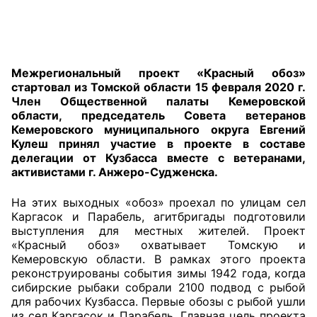
Аппарат ОП КО
УСТАВ ГКУ “АППАРАТ ОП КО”
Межрегиональный проект «Красный обоз»
Доходы руководителя за 2024 г.
стартовал из Томской области 15 февраля 2020 г.
Член Общественной палаты Кемеровской
области, председатель Совета ветеранов
Кемеровского муниципального округа Евгений
Кулеш принял участие в проекте в составе
делегации от Кузбасса вместе с ветеранами,
активистами г. Анжеро-Судженска.
На этих выходных «обоз» проехал по улицам сел
Каргасок и Парабель, агитбригады подготовили
выступления для местных жителей. Проект
«Красный обоз» охватывает Томскую и
Кемеровскую области. В рамках этого проекта
реконструированы события зимы 1942 года, когда
сибирские рыбаки собрали 2100 подвод с рыбой
для рабочих Кузбасса. Первые обозы с рыбой ушли
из сел Каргасок и Парабель. Главная цель проекта