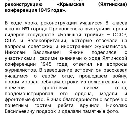
реконструкцию «Крымская (Ялтинская)
конференция 1945 года».
Главная
В ходе урока-реконструкции учащиеся 8 класса
Общественные советы
школы №1 города Прокопьевска выступили в роли
лидеров государств «Большой тройки» – СССР,
Общественные советы при территориальных
США и Великобритании, которые отвечали на
органах федеральных органов
вопросы советских и иностранных журналистов.
Николай Васильевич Янкин поделился с
исполнительной власти
участниками своими знаниями о ходе Ялтинской
конференции 1945 года, ответил на вопросы
Общественные советы по проведению
журналистов. В завершение встречи он рассказал
независимой оценки качества условий
учащимся о своём отце, прошедшем войну,
оказания услуг
процитировал ребятам строки из пожелтевших от
времени фронтовых писем отца,
О Палате
продемонстрировал его ордена, медали и
фронтовые фото. В знак благодарности о встрече с
почетным гостем ребята вручили Николаю
Структура Палаты
Васильевичу подарок и сделали памятные фото.
Комиссии
Экспертный совет ОП КО