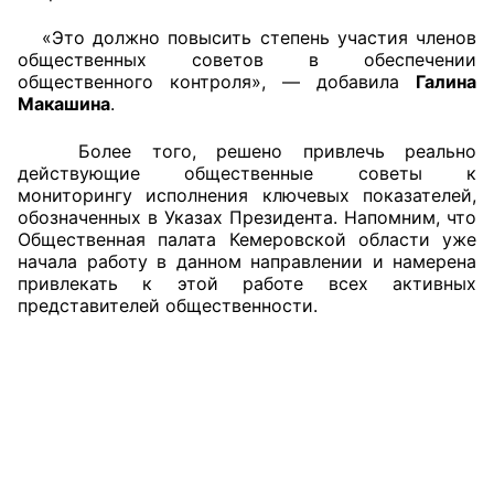
«Это должно повысить степень участия членов
Совет ОП КО
общественных советов в обеспечении
общественного контроля», — добавила
Галина
Общественный штаб
Макашина
.
Члены ОП КО
Более того, решено привлечь реально
действующие общественные советы к
Документы ОП КО
мониторингу исполнения ключевых показателей,
обозначенных в Указах Президента. Напомним, что
Общественная палата Кемеровской области уже
Регламент ОП КО
начала работу в данном направлении и намерена
привлекать к этой работе всех активных
Кодекс этики ОП КО
представителей общественности.
Положения
Соглашения
Рекомендации
Порядок работы ЦОН