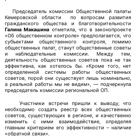
Председатель комиссии Общественной палаты
Главная
Кемеровской области по вопросам развития
гражданского общества и благотворительности
Общественные советы
Галина Макашина
отметила, что в законопроекте
«Об общественном контроле» предполагается, что
Общественные советы при территориальных
субъектами общественного контроля, помимо
органах федеральных органов
общественных палат, станут общественные советы
и наблюдательные комиссии. Между тем,
исполнительной власти
деятельность общественных советов пока не так
эффективна, как хотелось бы. «Кроме того, нет
Общественные советы по проведению
определенной системы работы общественных
независимой оценки качества условий
советов, порой они существует лишь номинально,
оказания услуг
а реальной работы мы не видим», — подчеркнула
председатель комиссии региональной ОП.
О Палате
Участники встречи пришли к выводу, что
необходимо создать реестр всех общественных
Структура Палаты
советов, существующих в регионе, и качественно
изменить с ними взаимодействие, определяя
Комиссии
главным критерием его эффективности – наличие
«обратной связи».
Экспертный совет ОП КО