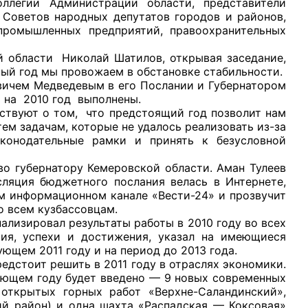
ллегии Администрации области, представители
 Советов народных депутатов городов и районов,
промышленных предприятий, правоохранительных
ласти Николай Шатилов, открывая заседание,
ный год мы провожаем в обстановке стабильности.
вичем Медведевым в его Послании и Губернатором
рганов
на 2010 год выполнены.
ют о том, что предстоящий год позволит нам
тем задачам, которые не удалось реализовать из-за
 условий
аконодательные рамки и принять к безусловной
убернатору Кемеровской области. Аман Тулеев
ляция бюджетного послания велась в Интернете,
ом информационном канале «Вести-24» и прозвучит
ко всем кузбассовцам.
изировал результаты работы в 2010 году во всех
ия, успехи и достижения, указал на имеющиеся
ющем 2011 году и на период до 2013 года.
стоит решить в 2011 году в отраслях экономики.
дующем году будет введено — 9 новых современных
 открытых горных работ «Верхне-Саландинский»,
ий район) и одна шахта «Распадская — Коксовая»