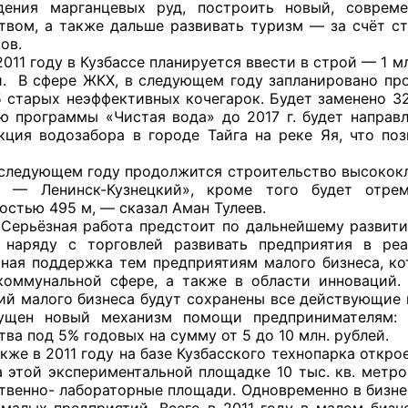
дения марганцевых руд, построить новый, соврем
ППАРАТ ОП КО”
твом, а также дальше развивать туризм — за счёт ст
ов.
одителя за 2024 г.
ду в Кузбассе планируется ввести в строй — 1 млн. 
й. В сфере ЖКХ, в следующем году запланировано про
5 старых неэффективных кочегарок. Будет заменено 3
ю программы «Чистая вода» до 2017 г. будет направл
кция водозабора в городе Тайга на реке Яя, что по
щем году продолжится строительство высококласс
о — Ленинск-Кузнецкий», кроме того будет отр
остью 495 м, — сказал Аман Тулеев.
я работа предстоит по дальнейшему развитию пре
наряду с торговлей развивать предприятия в реа
ная поддержка тем предприятиям малого бизнеса, ко
оммунальной сфере, а также в области инноваций.
ий малого бизнеса будут сохранены все действующие м
пущен новый механизм помощи предпринимателям: п
ва под 5% годовых на сумму от 5 до 10 млн. рублей.
011 году на базе Кузбасского технопарка откроетс
а этой экспериментальной площадке 10 тыс. кв. метр
твенно- лабораторные площади. Одновременно в бизне
 малых предприятий. Всего в 2011 году в малом бизн