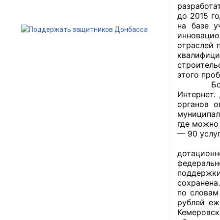
разработа
до 2015 г
на базе у
инновацио
отраслей 
квалифици
строитель
этого про
Большой о
Интернет.
органов о
муниципал
где можно
— 90 услуг
По слова
дотацион
федеральн
поддержки
сохранена
по словам
рублей еж
Кемеровск