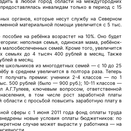
ездить в любой город области на междугородних
 предоставлялась инвалидам только в период с 15
органов, которые несут службу на Северном
ременной материальной помощи увеличится с 5 тыс.
обие на ребёнка возрастет на 10%. Оно будет
егории: неполная семья, одинокая мама, ребёнок-
из малообеспеченных семей. Кроме того, увеличится
ых семьях до 4 тысяч 400 рублей в месяц. Также
ублей в месяц.
 школьников из многодетных семей — с 10 до 25
ёбу в среднем увеличится в полтора раза. Теперь
т получать премии: ученики 2-4 классов — по 1
ыс. 500 рублей (было — 900 руб.); 10-11 классов —
 А.Г.Тулеев, ключевым вопросом, ответственной
 населения, в том числе рост заработной платы
 области с просьбой повысить заработную плату в
 сферы с 1 июня 2011 года фонд оплаты труда
т внедрены новые условия оплаты бюджетников: по
онкретном случае может вырасти у работника — на
енсивности.