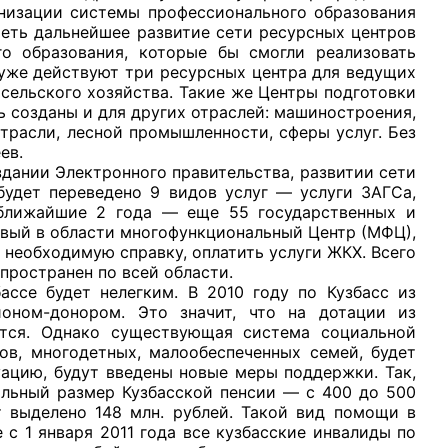
низации системы профессионального образования
еть дальнейшее развитие сети ресурсных центров
го образования, которые бы смогли реализовать
уже действуют три ресурсных центра для ведущих
сельского хозяйства. Такие же Центры подготовки
 созданы и для других отраслей: машиностроения,
отрасли, лесной промышленности, сферы услуг. Без
ев.
ии Электронного правительства, развитии сети
будет переведено 9 видов услуг — услуги ЗАГСа,
в ближайшие 2 года — еще 55 государственных и
ервый в области многофункциональный Центр (МФЦ),
 необходимую справку, оплатить услуги ЖКХ. Всего
аспространен по всей области.
удет нелегким. В 2010 году по Кузбасс из
оном-донором. Это значит, что на дотации из
ится. Однако существующая система социальной
ов, многодетных, малообеспеченных семей, будет
уацию, будут введены новые меры поддержки. Так,
мальный размер Кузбасской пенсии — с 400 до 500
т выделено 148 млн. рублей. Такой вид помощи в
 с 1 января 2011 года все кузбасские инвалиды по