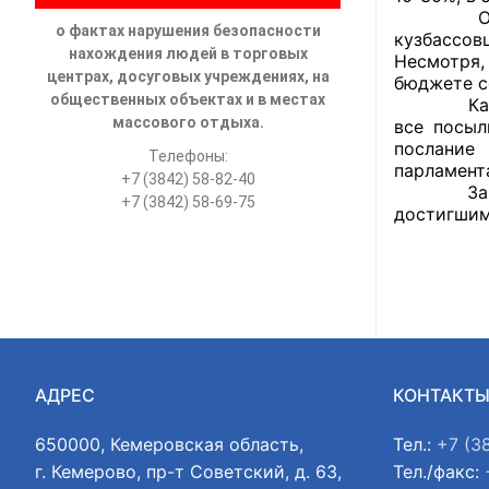
Основные
о фактах нарушения безопасности
кузбассов
нахождения людей в торговых
Несмотря,
центрах, досуговых учреждениях, на
бюджете с
общественных объектах и в местах
Как отмет
массового отдыха.
все посыл
послание
Телефоны:
парламент
+7 (3842) 58-82-40
Завершая
+7 (3842) 58-69-75
достигши
АДРЕС
КОНТАКТ
650000, Кемеровская область,
Тел.:
+7 (3
г. Кемерово, пр-т Советский, д. 63,
Тел./факс: