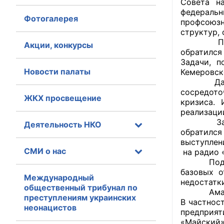
Совета н
федеральн
Фотогалерея
Главная
профсоюзн
структур, 
Председа
Общественные с
Акции, конкурсы
обратился
Задачи, п
Общественные
Новости палаты
Кемеровск
исполнительн
Даже сам
сосредоточ
ЖКХ просвещение
Общественные
кризиса. 
оказания усл
реализаци
Затем сп
Деятельность НКО
обратился
О Палате
выступлен
СМИ о нас
на радио «
Структура Пала
Подводя и
базовых о
Комиссии
Международный
недостатки
общественный трибунал по
Аман Туле
преступлениям украинских
Экспертный с
В частнос
неонацистов
предприят
Совет ОП КО
«Майский»