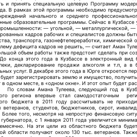
ть и принять специальную целевую Программу модер
ода. В рамках этой программы необходимо предусмотр
чреждений начального и среднего профессионально
нные образовательные программы. Сейчас в Кузбассе 
промышленности: — угольной, — металлургической, — 
рованных кадров рабочих и специалистов должны быть
ства, транспорта, газонефтепереработки, химической 
блему дефицита кадров не решить, — считает Аман Туле
бъем работы также предстоит сделать при создан
 До конца этого года в Кузбассе в электронный вид 
пеки, декларирование продажи алкоголя и т.п, а 
ьных услуг. В декабре этого года в Юрге откроется п
 будет зарегистрировать землю и имущество, получить
 в одном месте, в «одном окне». И этот опыт будет р
м Амана Тулеева, следующий год в Кузбассе б
ного региона впервые стал самодостаточным реги
ого бюджета в 2011 году рассчитывать не приход
 ветеранов, студентов, бюджетников, сирот, инвалид
. Более того, несмотря на непростую финансовую сит
 губернатора, с 1 января 2011 года увеличится мини
емесячно. На эти цели из областного бюджета буде
ой области получают около 130 тыс. ветеранов. Также