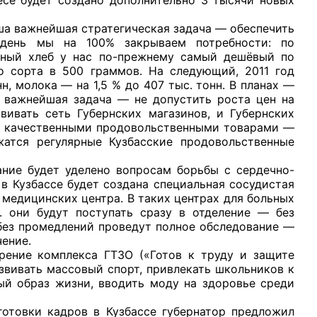
важнейшая стратегическая задача — обеспечить
 день мы на 100% закрываем потребности: по
льный хлеб у нас по-прежнему самый дешёвый по
о сорта в 500 граммов. На следующий, 2011 год
, молока — на 1,5 % до 407 тыс. тонн. В планах —
 важнейшая задача — не допустить роста цен на
вивать сеть Губернских магазинов, и Губернских
ют качественными продовольственными товарами —
атся регулярные Кузбасские продовольственные
будет уделено вопросам борьбы с сердечно-
в Кузбассе будет создана специальная сосудистая
 медицинских центра. В таких центрах для больных
е. они будут поступать сразу в отделение — без
без промедлений проведут полное обследование —
чение.
комплекса ГТЗО («Готов к труду и защите
звивать массовый спорт, привлекать школьников к
ый образ жизни, вводить моду на здоровье среди
ки кадров в Кузбассе губернатор предложил