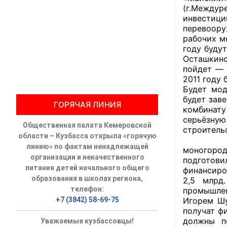
(г.Междур
инвестици
Общественны
перевоору
рабочих м
Члены ОП КО
году буду
Осташкинс
Документы ОП К
пойдет — 
2011 году 
Регламент ОП
Будет мод
будет зав
ГОРЯЧАЯ ЛИНИЯ
Кодекс этики
комбинату
серьёзну
Общественная палата Кемеровской
Положения
строительс
области – Кузбасса открыла «горячую
Как отм
линию» по фактам ненадлежащей
моногород
Соглашения
организации и некачественного
подготов
питания детей начального общего
финансиро
Рекомендаци
образования в школах региона,
2,5 млрд
телефон:
промышлен
Порядок раб
+7 (3842) 58-69-75
Игорем Шу
получат ф
Аппарат ОП КО
должны п
Уважаемые кузбассовцы!