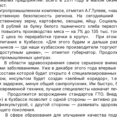
ст.
мышленном комплексе, отметил А.Г.Тулеев, «наша 
ьственную безопасность региона. На сегодняшний
ственному зерну, картофелю, овощам, яйцу. Социа
8 рублей за булку белого пшеничного хлеба первог
 повысить производство мяса — на 7% до 135 тыс. тонн
 2 цеха по переработке гречки в крупу». При этом
питания в Кузбассе. «Для этого будем и дальше раз
рынков — где наши кузбасские производители торгу
доступным ценам», — отметил губернатор. Продолж
 промышленных центрах.
и здравоохранения самое серьезное внимание 
ми заболеваниями. Уже в декабре этого года впервые 
 составе которой будет открыто 4 специализированных
ом, инсультом будет создан «зелёный коридор», т.
и задержек, минуя общий санпропускник. Им быстро, 
современной технике, лучшие специалисты назначат ле
тся возрождение стандартов ГТО. Внедрение 
») в Кузбассе позволит с одной стороны — активно ра
физкультурой, с другой стороны — развивать здоров
щего поколения.
образования для улучшения качества подготов