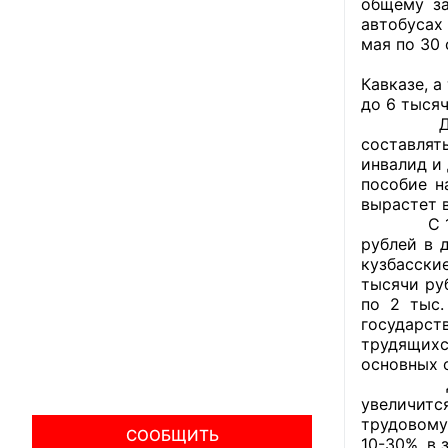
общему за
автобусах
мая по 30 
Увеличит
Кавказе, 
до 6 тысяч
Для семе
составлят
инвалид и 
пособие н
вырастет 
С 1 январ
рублей в 
кузбасски
тысячи руб
по 2 тыс.
государст
трудящихс
основных 
Для учит
увеличитс
трудовому
СООБЩИТЬ
10-30%, в 