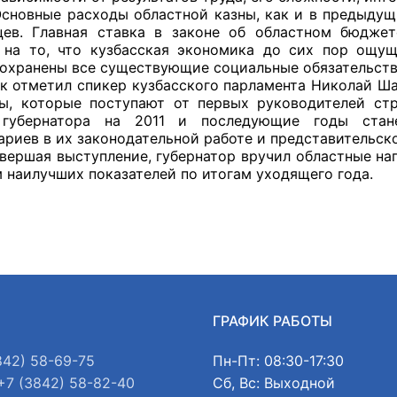
 расходы областной казны, как и в предыдущие г
цев. Главная ставка в законе об областном бюдже
 на то, что кузбасская экономика до сих пор ощущ
охранены все существующие социальные обязательств
ил спикер кузбасского парламента Николай Шатил
ы, которые поступают от первых руководителей стр
 губернатора на 2011 и последующие годы стан
ариев в их законодательной работе и представительск
 выступление, губернатор вручил областные награ
м наилучших показателей по итогам уходящего г
Ы
ГРАФИК РАБОТЫ
842) 58-69-75
Пн-Пт: 08:30-17:30
+7 (3842) 58-82-40
Сб, Вс: Выходной