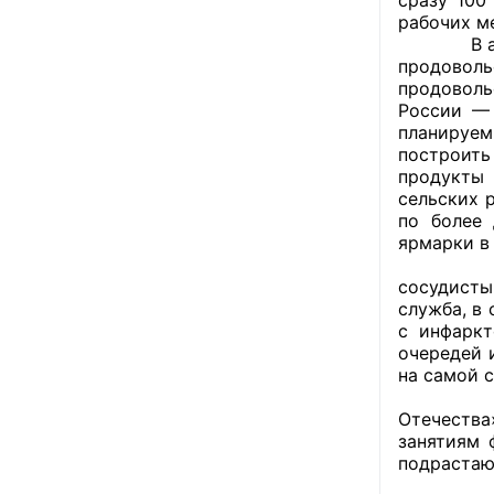
рабочих ме
В агропро
продовол
продоволь
России — 
планируем
построить
продукты 
сельских 
по более 
ярмарки в
В област
сосудисты
служба, в
с инфаркт
очередей 
на самой 
Продолжи
Отечества
занятиям 
подрастаю
В сфере 