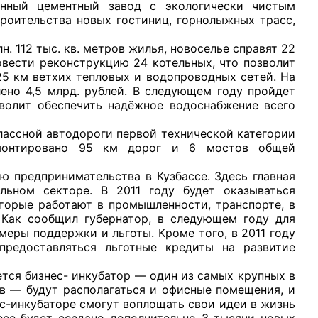
енный цементный завод с экологически чистым
роительства новых гостиниц, горнолыжных трасс,
112 тыс. кв. метров жилья, новоселье справят 22
вести реконструкцию 24 котельных, что позволит
25 км ветхих тепловых и водопроводных сетей. На
ено 4,5 млрд. рублей. В следующем году пройдет
зволит обеспечить надёжное водоснабжение всего
ной автодороги первой технической категории
емонтировано 95 км дорог и 6 мостов общей
дпринимательства в Кузбассе. Здесь главная
льном секторе. В 2011 году будет оказываться
торые работают в промышленности, транспорте, в
 Как сообщил губернатор, в следующем году для
еры поддержки и льготы. Кроме того, в 2011 году
редоставляться льготные кредиты на развитие
я бизнес- инкубатор — один из самых крупных в
ов — будут располагаться и офисные помещения, и
с-инкубаторе смогут воплощать свои идеи в жизнь
есе будет создано дополнительно 3 тысячи новых