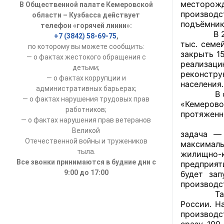
месторож
В Общественной палате Кемеровской
УСТАВ ГКУ “А
производс
области – Кузбасса действует
подъёмник
телефон «горячей линии»:
Доходы руков
В 2011 го
+7 (3842) 58-69-75
,
тыс. семе
по которому вы можете сообщить:
закрыть 1
— о фактах жестокого обращения с
реализаци
детьми;
реконстру
— о фактах коррупции и
населения.
административных барьерах;
В следую
— о фактах нарушения трудовых прав
«Кемеров
работников;
протяженн
— о фактах нарушения прав ветеранов
Серьёзна
Великой
задача — 
Отечественной войны и тружеников
максималь
тыла.
жилищно-к
Все звонки принимаются в будние дни с
предприят
9:00 до 17:00
будет за
производст
Также в 2
России. Н
производс
сразу 100