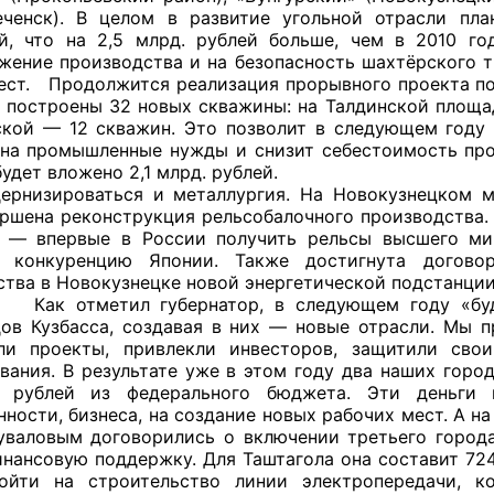
еченск). В целом в развитие угольной отрасли пл
й, что на 2,5 млрд. рублей больше, чем в 2010 го
й штаб
жение производства и на безопасность шахтёрского тр
ест. Продолжится реализация прорывного проекта п
т построены 32 новых скважины: на Талдинской площа
кой — 12 скважин. Это позволит в следующем году 
О
на промышленные нужды и снизит себестоимость про
будет вложено 2,1 млрд. рублей.
 КО
ернизироваться и металлургия. На Новокузнецком 
ершена реконструкция рельсобалочного производства.
 ОП КО
 — впервые в России получить рельсы высшего ми
ю конкуренцию Японии. Также достигнута договор
тва в Новокузнецке новой энергетической подстанции.
етил губернатор, в следующем году «будем 
ов Кузбасса, создавая в них — новые отрасли. Мы п
или проекты, привлекли инвесторов, защитили сво
вания. В результате уже в этом году два наших горо
и
. рублей из федерального бюджета. Эти деньги
ности, бизнеса, на создание новых рабочих мест. А н
оты ЦОН
валовым договорились о включении третьего город
инансовую поддержку. Для Таштагола она составит 72
ойти на строительство линии электропередачи, ко