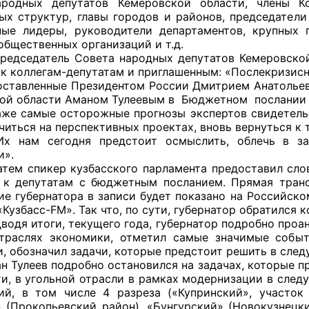
ародных депутатов Кемеровской области, члены Ко
ых структур, главы городов и районов, председатели
ые лидеры, руководители департаментов, крупных 
общественных организаций и т.д.
тель Совета народных депутатов Кемеровской об
оветы
 к коллегам-депутатам и приглашенным: «Послекризис
оставленные Президентом России Дмитрием Анатолье
 советы при территориальных органах федеральных о
ой области Аманом Тулеевым в Бюджетном послании 
ой власти
ые осторожные прогнозы экспертов свидетельству
иться на перспективных проектах, вновь вернуться к 
 советы по проведению независимой оценки качества
Их нам сегодня предстоит осмыслить, облечь в з
уг
и».
икер кузбасского парламента предоставил слово г
 к депутатам с бюджетным посланием. Прямая транс
ие губернатора в записи будет показано на Российск
Кузбасс-FM». Так что, по сути, губернатор обратился 
ты
тоги, текущего года, губернатор подробно проанал
траслях экономики, отметил самые значимые событ
, обозначил задачи, которые предстоит решить в следу
ев подробно остановился на задачах, которые пред
овет ОП КО
ти, в угольной отрасли в рамках модернизации в сле
ий, в том числе 4 разреза («Купринский», участок
 (Прокопьевский район), «Бунгурский» (Новокузнецк