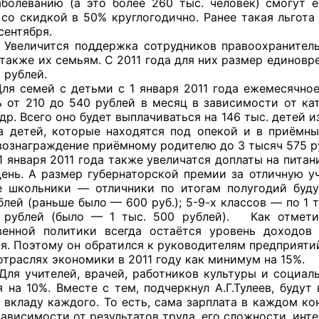
болеванию (а это более 260 тыс. человек) смогут 
 со скидкой в 50% круглогодично. Ранее такая льгота
сентября.
ся поддержка сотрудников правоохранительных 
а также их семьям. С 2011 года для них размер единов
 рублей.
й с детьми с 1 января 2011 года ежемесячное пос
ь от 210 до 540 рублей в месяц в зависимости от кат
др. Всего оно будет выплачиваться на 146 тыс. детей 
а детей, которые находятся под опекой и в приёмн
вознаграждение приёмному родителю до 3 тысяч 575 р
я 2011 года также увеличатся доплаты на питание
день. А размер губернаторской премии за отличную уч
е школьники — отличники по итогам полугодий буду
лей (раньше было — 600 руб.); 5-9-х классов — по 1 т
 рублей (было — 1 тыс. 500 рублей). Как отметил
венной политики всегда остаётся уровень доходов
я. Поэтому он обратился к руководителям предприятий
отраслях экономики в 2011 году как минимум на 15%.
елей, врачей, работников культуры и социальной
я на 10%. Вместе с тем, подчеркнул А.Г.Тулеев, буду
 вкладу каждого. То есть, сама зарплата в каждом к
зависимости от результатов труда, его сложности, инт