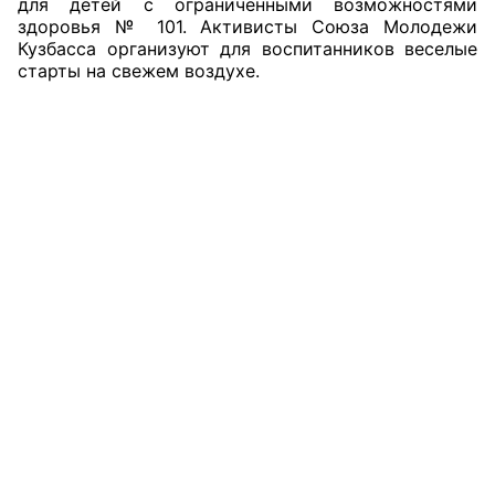
для детей с ограниченными возможностями
здоровья № 101. Активисты Союза Молодежи
Совет ОП КО
Кузбасса организуют для воспитанников веселые
старты на свежем воздухе.
Общественный штаб
Члены ОП КО
Документы ОП КО
Регламент ОП КО
Кодекс этики ОП КО
Положения
Соглашения
Рекомендации
Порядок работы ЦОН