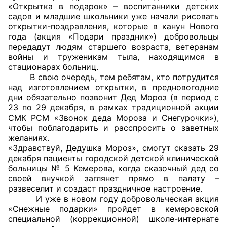
«Открытка в подарок» – воспитанники детских
садов и младшие школьники уже начали рисовать
Главная
открытки-поздравления, которые в канун Нового
года (акция «Подари праздник») добровольцы
Общественные советы
передадут людям старшего возраста, ветеранам
войны и труженикам тыла, находящимся в
Общественные советы при территориальных
стационарах больниц.
В свою очередь, тем ребятам, кто потрудится
органах федеральных органов
над изготовлением открытки, в предновогодние
исполнительной власти
дни обязательно позвонит Дед Мороз (в период с
23 по 29 декабря, в рамках традиционной акции
Общественные советы по проведению
СМК РСМ «Звонок деда Мороза и Снегурочки»),
независимой оценки качества условий
чтобы поблагодарить и расспросить о заветных
желаниях.
оказания услуг
«Здравствуй, Дедушка Мороз», смогут сказать 29
декабря пациенты городской детской клинической
О Палате
больницы № 5 Кемерова, когда сказочный дед со
своей внучкой заглянет прямо в палату –
Структура Палаты
развеселит и создаст праздничное настроение.
И уже в новом году добровольческая акция
Комиссии
«Снежные подарки» пройдет в кемеровской
специальной (коррекционной) школе-интернате
Экспертный совет ОП КО