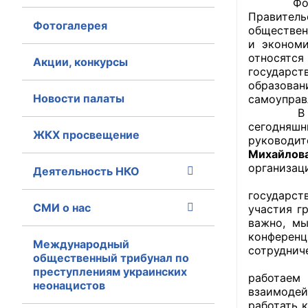
Фонд им. 
Правител
Фотогалерея
Главная
обществен
и экономи
относятс
Общественные с
Акции, конкурсы
государс
образован
Общественные
Новости палаты
самоуправ
исполнительн
В 2009 г
сегодняш
ЖКХ просвещение
Общественные
руководи
оказания усл
Михайлов
организац
Деятельность НКО
«Мы прид
О Палате
государст
СМИ о нас
участия г
Структура Пала
важно, мы
конференц
Комиссии
Международный
сотруднич
общественный трибунал по
преступлениям украинских
Экспертный с
работаем
неонацистов
взаимодей
Совет ОП КО
работать 