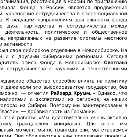
анизация, работающая в России по приглашению
илиала Фонда в России является продвижение
, укрепление сотрудничества в сфере социальной
ва. К ведущим направлениям деятельности фонда
ие духа партнерства и сотрудничества между
я деятельность, политическое и общественное
ов, направленных на развитие системы местного
рганов
и активности.
свое сибирское отделение в Новосибирске. На
й и с другими сибирскими регионами. Сегодня
 условий
дитель офиса Фонда в Новосибирске
Светлана
й сотрудничества с научными и общественными
ское общество способно влиять на политику
 и даже если это высокоразвитое государство, без
озможно, — отметил
Райхард Крумм. –
Однако, что
иалистами и экспертами из регионов, на наших
голоса» из Сибири. Поэтому мы заинтересованы в
ласти», — добавил гость из Германии.
 этой работы: «Мы действительно очень активно
ержку гражданских инициатив. Для этого мы
ьный момент: мы не грантодатели, мы стараемся
тами. Они обращаются к нам, предлагают проекты,