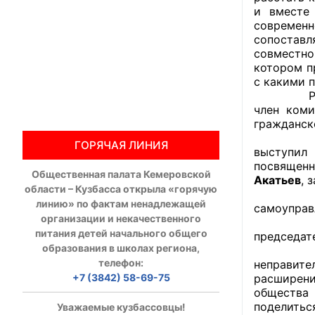
и вместе
современн
Общественны
сопоставл
совместно
Члены ОП КО
котором п
с какими 
Документы ОП К
Рассказ 
член коми
Регламент ОП
гражданск
ГОРЯЧАЯ ЛИНИЯ
Кодекс этики
выступил
посвящен
Общественная палата Кемеровской
Положения
Акатьев
, 
области – Кузбасса открыла «горячую
Тема п
линию» по фактам ненадлежащей
самоуправ
Соглашения
организации и некачественного
О сотру
питания детей начального общего
председат
Рекомендаци
образования в школах региона,
Подво
телефон:
неправите
Порядок раб
+7 (3842) 58-69-75
расширени
общества 
Аппарат ОП КО
поделитьс
Уважаемые кузбассовцы!