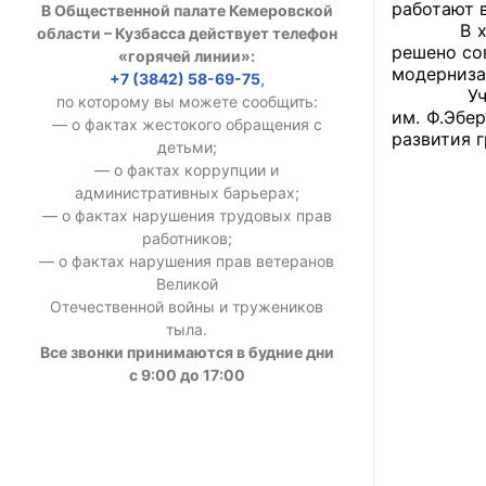
работают 
В Общественной палате Кемеровской
УСТАВ ГКУ “А
В ходе бе
области – Кузбасса действует телефон
решено со
«горячей линии»:
Доходы руков
модерниза
+7 (3842) 58-69-75
,
Участник
по которому вы можете сообщить:
им. Ф.Эбе
— о фактах жестокого обращения с
развития 
детьми;
— о фактах коррупции и
административных барьерах;
— о фактах нарушения трудовых прав
работников;
— о фактах нарушения прав ветеранов
Великой
Отечественной войны и тружеников
тыла.
Все звонки принимаются в будние дни
с 9:00 до 17:00