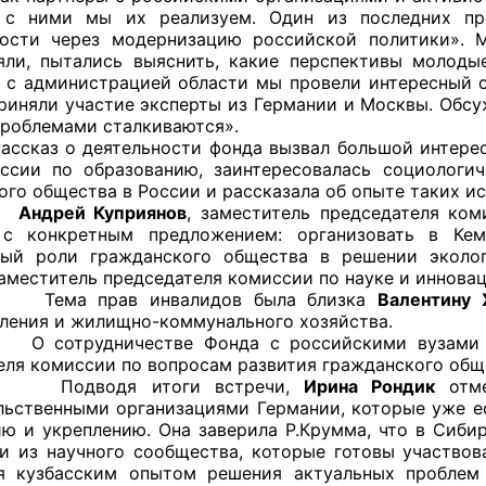
 с ними мы их реализуем. Один из последних п
ости через модернизацию российской политики». 
й штаб
яли, пытались выяснить, какие перспективы молоды
 с администрацией области мы провели интересный 
риняли участие эксперты из Германии и Москвы. Обсу
проблемами сталкиваются».
О
о деятельности фонда вызвал большой интерес у
ссии по образованию, заинтересовалась социологи
 КО
ого общества в России и рассказала об опыте таких ис
Андрей Куприянов
, заместитель председателя ко
 ОП КО
 с конкретным предложением: организовать в Кеме
ный роли гражданского общества в решении эколо
заместитель председателя комиссии по науке и иннова
рав инвалидов была близка
Валентину 
ления и жилищно-коммунального хозяйства.
дничестве Фонда с российскими вузами по
еля комиссии по вопросам развития гражданского общ
и
дя итоги встречи,
Ирина Рондик
отме
льственными организациями Германии, которые уже ест
оты ЦОН
ю и укреплению. Она заверила Р.Крумма, что в Сибир
и из научного сообщества, которые готовы участво
я кузбасским опытом решения актуальных проблем