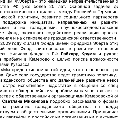
Ф.Эберта – это немецкая неправительственная орг
ьства РФ уже более 20 лет. Основной задачей ф
но-политического диалога между Россией и Германией
ческой политики, развитие социального партнерст
я поддержка инициатив, направленных на развит
оветы
твами и их гражданами, научно-исследовательска
ие. Фонд оказывает содействие реализации проект
 советы при территориальных органах федеральных о
ления и на становление гражданской ответственности 
ой власти
оду Филиал Фонда имени Фридриха Эберта открыл 
ний день Фонд заинтересован в развитии отношени
 советы по проведению независимой оценки качества
тель филиала Фонда в РФ
Райхард Крумм
и руково
уг
а
прибыли в Кемерово с целью поиска возможносте
иями Кузбасса.
ерживаемся той идеи, что полноценное граждан
ва. Даже если государство ведет грамотную политику,
ражданского общества его дальнейшее развитие нев
ты
 остро испытываем недостаток в общении со спец
иях по общероссийским проблемам нам не хватает «
естве с общественными организациями Кемеровской об
Светлана Михайлова
подробно рассказала о формах
овет ОП КО
 на развитие гражданского общества, на подд
ствуем с общественными организациями. Принципиал
как партнёры с российскими организациями и активис