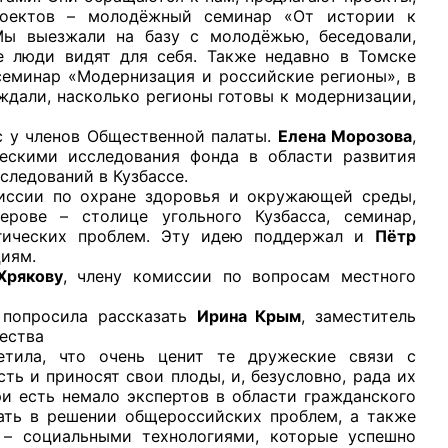
роектов – молодёжный семинар «От истории к
Мы выезжали на базу с молодёжью, беседовали,
е люди видят для себя. Также недавно в Томске
семинар «Модернизация и российские регионы», в
ждали, насколько регионы готовы к модернизации,
 членов Общественной палаты.
Елена Морозова
,
ческими исследования фонда в области развития
следований в Кузбассе.
миссии по охране здоровья и окружающей среды,
рове – столице угольного Кузбасса, семинар,
гических проблем. Эту идею поддержал и
Пётр
циям.
Хрякову
, члену комиссии по вопросам местного
просила рассказать
Ирина Крым
, заместитель
ества
тила, что очень ценит те дружеские связи с
ь и приносят свои плоды, и, безусловно, рада их
и есть немало экспертов в области гражданского
вать в решении общероссийских проблем, а также
 – социальными технологиями, которые успешно