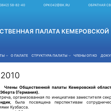
(3842) 58-82-40
OPKO42@BK.RU
ОБРАТНАЯ С
СТВЕННАЯ ПАЛАТА КЕМЕРОВСКОЙ 
ЕТЫ
О ПАЛАТЕ
СТРУКТУРА ПАЛАТЫ
ЧЛЕНЫ ОП КО
ДОКУ
.2010
OPKO42@BK.RU
бщественной палаты Кемеровской области вс
Эберта (Германия).
организованная по инициативе заместителя секре
ндик
, была посвящена перспективам сотрудниче
иями Кузбасса.