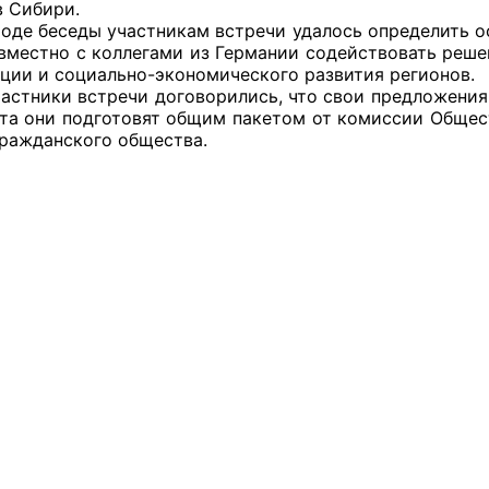
в Сибири.
ППАРАТ ОП КО”
седы участникам встречи удалось определить осно
вместно с коллегами из Германии содействовать реше
одителя за 2024 г.
ции и социально-экономического развития регионов
и встречи договорились, что свои предложения и 
рта они подготовят общим пакетом от комиссии Общес
гражданского общества.