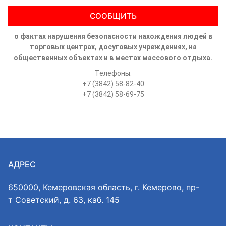
СООБЩИТЬ
о фактах нарушения безопасности нахождения людей в
торговых центрах, досуговых учреждениях, на
общественных объектах и в местах массового отдыха.
Телефоны:
+7 (3842) 58-82-40
+7 (3842) 58-69-75
АДРЕС
650000, Кемеровская область, г. Кемерово, пр-
т Советский, д. 63, каб. 145