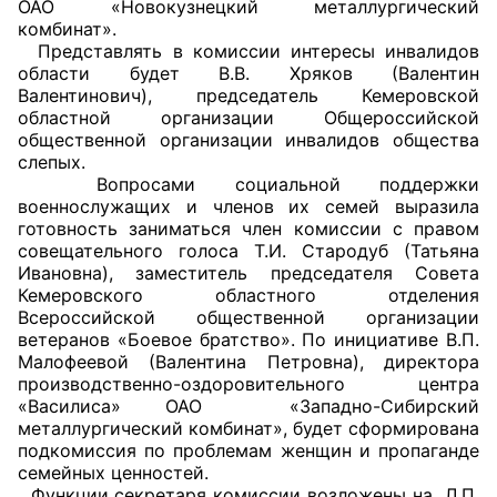
ОАО «Новокузнецкий металлургический
комбинат».
Совет ОП КО
Представлять в комиссии интересы инвалидов
области будет В.В. Хряков (Валентин
Общественный штаб
Валентинович), председатель Кемеровской
областной организации Общероссийской
общественной организации инвалидов общества
Члены ОП КО
слепых.
Вопросами социальной поддержки
Документы ОП КО
военнослужащих и членов их семей выразила
готовность заниматься член комиссии с правом
Регламент ОП КО
совещательного голоса Т.И. Стародуб (Татьяна
Ивановна), заместитель председателя Совета
Кодекс этики ОП КО
Кемеровского областного отделения
Всероссийской общественной организации
Положения
ветеранов «Боевое братство». По инициативе В.П.
Малофеевой (Валентина Петровна), директора
производственно-оздоровительного центра
Соглашения
«Василиса» ОАО «Западно-Сибирский
металлургический комбинат», будет сформирована
Рекомендации
подкомиссия по проблемам женщин и пропаганде
семейных ценностей.
Порядок работы ЦОН
Функции секретаря комиссии возложены на Л.П.