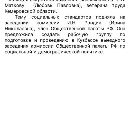
Маткову (Любовь Павловна), ветерана труда
Аппарат ОП КО
Кемеровской области.
Тему социальных стандартов подняла на
УСТАВ ГКУ “АППАРАТ ОП КО”
заседании комиссии И.Н. Рондик (Ирина
Николаевна), член Общественной палаты РФ. Она
Доходы руководителя за 2024 г.
предложила создать рабочую группу по
подготовке и проведению в Кузбассе выездного
заседания комиссии Общественной палаты РФ по
социальной и демографической политике.