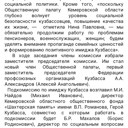
социальной политики. Кроме того, «поскольку
Общественную палату Кемеровской области
Главная
глубоко волнует уровень социальной
безопасности кузбассовцев, повышение качества
Общественные советы
их жизни, — отметила Нина Павловна, — мы
обязательно продолжим работу по проблемам
Общественные советы при территориальных
пенсионеров, военнослужащих, женщин; будем
органах федеральных органов
уделять внимание пропаганде семейных ценностей
и формированию позитивного имиджа Кузбасса».
исполнительной власти
В ходе заседания члены комиссии избрали
заместителя председателя комиссии. Им стал
Общественные советы по проведению
новый член Общественной палаты, первый
независимой оценки качества условий
заместитель председателя Федерации
оказания услуг
профсоюзных организаций Кузбасса А.А.
Александров (Алексей Анатольевич).
Подкомиссию по имиджу Кузбасса возглавил М.И.
О Палате
Найдов (Михаил Иванович), директор
Кемеровской областного общественного фонда
Структура Палаты
«Шахтерская память» имени В.П. Романова, Герой
Кузбасса, совместно с которым работать в
Комиссии
подкомиссии будет Б.Р. Махалов (Борис
Родионович), директор по социальным вопросам
Экспертный совет ОП КО