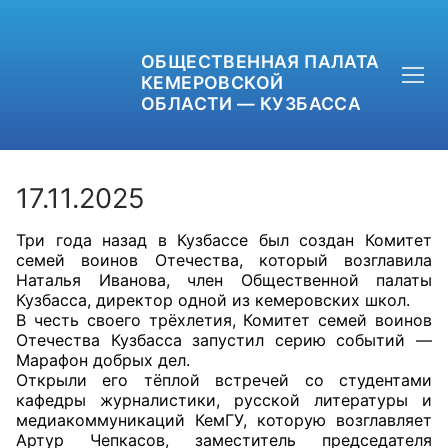
ОБЩЕСТВЕННАЯ ПАЛАТА
КЕМЕРОВСКОЙ
ОБЛАСТИ — КУЗБАССА
17.11.2025
Три года назад в Кузбассе был создан Комитет
+7 (3842) 58-82-40
семей воинов Отечества, который возглавила
Наталья Иванова, член Общественной палаты
OPKO42@BK.RU
Кузбасса, директор одной из кемеровских школ.
В честь своего трёхлетия, Комитет семей воинов
Отечества Кузбасса запустил серию событий —
ОБРАТНАЯ СВЯЗЬ
Марафон добрых дел.
Открыли его тёплой встречей со студентами
кафедры журналистики, русской литературы и
медиакоммуникаций КемГУ, которую возглавляет
Артур Чепкасов, заместитель председателя