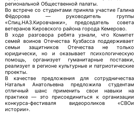
региональной Общественной палаты.
Во встрече со студентами приняла участие Галина
Главная
Фëдорова — руководитель группы
«Спиц.НАЗ.Кировчанки», председатель совета
Общественные советы
ветеранов Кировского района города Кемерово.
В ходе разговора ребята узнали, что Комитет
Общественные советы при территориальных
семей воинов Отечества Кузбасса поддерживает
семьи защитников Отечества не только
органах федеральных органов
юридически, но и оказывает психологическую
исполнительной власти
помощь, организует гуманитарные поставки,
реализует в регионе культурные и патриотические
Общественные советы по проведению
проекты.
независимой оценки качества условий
В качестве предложения для сотрудничества
Наталья Анатольевна предложила студентам
оказания услуг
отличный шанс применить свои навыки на
практике — это присоединиться к организации
О Палате
конкурса-фестиваля видеороликов «СВОи
истории».
Структура Палаты
Комиссии
Экспертный совет ОП КО