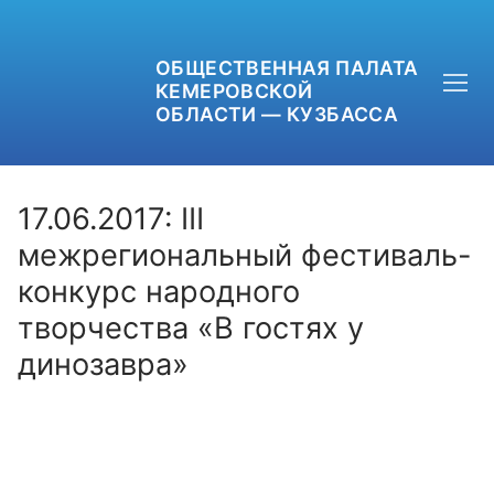
ОБЩЕСТВЕННАЯ ПАЛАТА
КЕМЕРОВСКОЙ
ОБЛАСТИ — КУЗБАССА
17.06.2017: III
межрегиональный фестиваль-
конкурс народного
+7 (3842) 58-82-40
творчества «В гостях у
OPKO42@BK.RU
динозавра»
ОБРАТНАЯ СВЯЗЬ