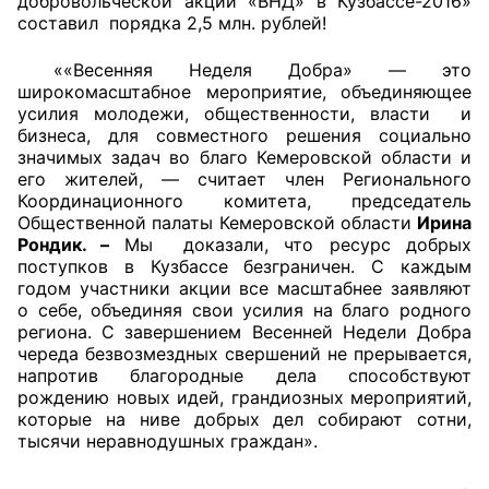
добровольческой акции «ВНД» в Кузбассе-2016»
составил порядка 2,5 млн. рублей!
Аппарат ОП КО
««Весенняя Неделя Добра» — это
УСТАВ ГКУ “АППАРАТ ОП КО”
широкомасштабное мероприятие, объединяющее
усилия молодежи, общественности, власти и
Доходы руководителя за 2024 г.
бизнеса, для совместного решения социально
значимых задач во благо Кемеровской области и
его жителей, — считает член Регионального
Координационного комитета, председатель
Общественной палаты Кемеровской области
Ирина
Рондик. –
Мы доказали, что ресурс добрых
поступков в Кузбассе безграничен. С каждым
годом участники акции все масштабнее заявляют
о себе, объединяя свои усилия на благо родного
региона. С завершением Весенней Недели Добра
череда безвозмездных свершений не прерывается,
напротив благородные дела способствуют
рождению новых идей, грандиозных мероприятий,
которые на ниве добрых дел собирают сотни,
тысячи неравнодушных граждан».