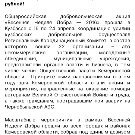
рублей!
Главная
Общероссийская добровольческая акция
«Весенняя Неделя Добра — 2016» прошла в
Общественные советы
Кузбассе с 16 по 24 апреля. Координацию усилий
кузбасских добровольцев осуществлял
Общественные советы при территориальных
Региональный Координационный Комитет, в состав
органах федеральных органов
которого вошли 22 организации – это
некоммерческие организации, молодежные
исполнительной власти
объединения, муниципальные учреждения,
представители органов власти и бизнеса, в том
Общественные советы по проведению
числе члены Общественной палаты Кемеровской
независимой оценки качества условий
области. Приоритетными направлениями в этом
оказания услуг
году для Кемеровской области стали акции и
мероприятия, направленные на оказание помощи
ветеранам Великой Отечественной Войны и труда,
О Палате
а также гражданам, пострадавшим при аварии на
Чернобыльской АЭС.
Структура Палаты
Масштабные мероприятия в рамках Весенней
Комиссии
Недели Добра прошли во всех городах и районах
Кемеровской области, собрав под единым девизом
Экспертный совет ОП КО