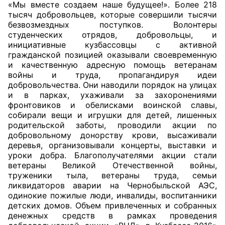
«Мы вместе создаем наше будущее!». Более 218
тысяч добровольцев, которые совершили тысячи
Совет ОП КО
безвозмездных поступков. Волонтеры
студенческих отрядов, добровольцы, и
Общественный штаб
инициативные кузбассовцы с активной
гражданской позицией оказывали своевременную
и качественную адресную помощь ветеранам
Члены ОП КО
войны и труда, пропагандируя идеи
добровольчества. Они наводили порядок на улицах
Документы ОП КО
и в парках, ухаживали за захоронениями
фронтовиков и обелисками воинской славы,
Регламент ОП КО
собирали вещи и игрушки для детей, лишенных
родительской заботы, проводили акции по
Кодекс этики ОП КО
добровольному донорству крови, высаживали
деревья, организовывали концерты, выставки и
Положения
уроки добра. Благополучателями акции стали
ветераны Великой Отечественной войны,
Соглашения
труженики тыла, ветераны труда, семьи
ликвидаторов аварии на Чернобыльской АЭС,
одинокие пожилые люди, инвалиды, воспитанники
Рекомендации
детских домов. Объем привлеченных и собранных
денежных средств в рамках проведения
Порядок работы ЦОН