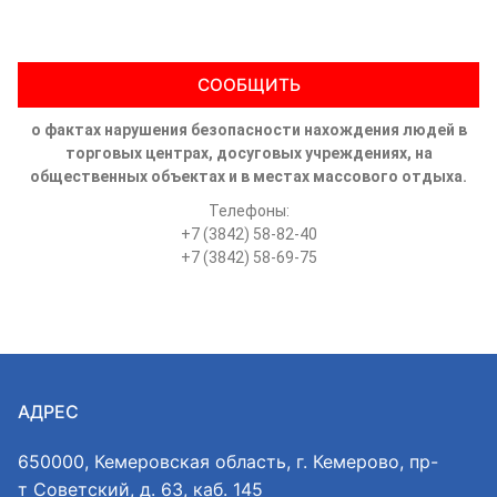
СООБЩИТЬ
о фактах нарушения безопасности нахождения людей в
торговых центрах, досуговых учреждениях, на
общественных объектах и в местах массового отдыха.
Телефоны:
+7 (3842) 58-82-40
+7 (3842) 58-69-75
АДРЕС
650000, Кемеровская область, г. Кемерово, пр-
т Советский, д. 63, каб. 145