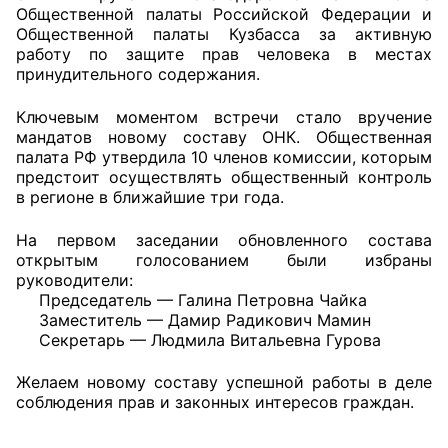
Общественной палаты Российской Федерации и
Общественной палаты Кузбасса за активную
Главная
работу по защите прав человека в местах
принудительного содержания.
Общественные советы
Ключевым моментом встречи стало вручение
Общественные советы при территориальных
мандатов новому составу ОНК. Общественная
органах федеральных органов
палата РФ утвердила 10 членов комиссии, которым
предстоит осуществлять общественный контроль
исполнительной власти
в регионе в ближайшие три года.
Общественные советы по проведению
На первом заседании обновленного состава
независимой оценки качества условий
открытым голосованием были избраны
оказания услуг
руководители:
Председатель — Галина Петровна Чайка
О Палате
Заместитель — Дамир Радикович Мамин
Секретарь — Людмила Витальевна Гурова
Структура Палаты
Желаем новому составу успешной работы в деле
соблюдения прав и законных интересов граждан.
Комиссии
Экспертный совет ОП КО