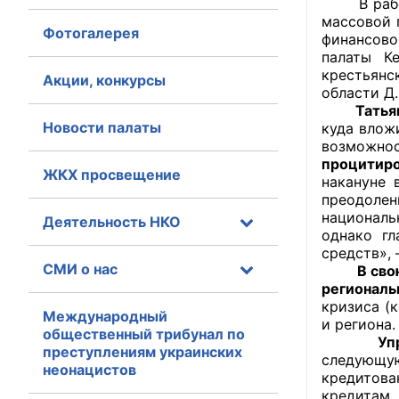
В работе 
массовой 
Фотогалерея
Главная
финансов
палаты К
крестьянс
Общественные с
Акции, конкурсы
области Д
Татья
Общественные
Новости палаты
куда влож
исполнительн
возможнос
процитиро
ЖКХ просвещение
Общественные
накануне 
оказания усл
преодолен
националь
Деятельность НКО
однако гл
О Палате
средств»,
СМИ о нас
В сво
Структура Пала
региональ
кризиса (
Комиссии
Международный
и региона
общественный трибунал по
Уп
преступлениям украинских
Экспертный с
следующую
неонацистов
кредитова
Совет ОП КО
кредитам