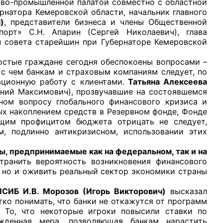
во-промышленной палатой совместно с областной
рнатора Кемеровской области, начальник главного
)
, представители бизнеса и члены Общественной
орт» С.Н. Апарин (Сергей Николаевич), глава
ен совета старейшин при Губернаторе Кемеровской
ростые граждане сегодня обеспокоены вопросами –
рганов
 с чем банкам и страховым компаниям следует, по
ационную работу с клиентами.
Татьяна Алексеева
ний Максимович), прозвучавшие на состоявшемся
 условий
ном вопросу глобального финансового кризиса и
ых накоплением средств в Резервном фонде, Фонде
бщим профицитом бюджета отрицать не следует,
, подлинно антикризисном, использовании этих
ы, предпринимаемые как на федеральном, так и на
транить вероятность возникновения финансового
 но и оживить реальный сектор экономики страны
ИБ И.В. Морозов (Игорь Викторович)
высказал
ко понимать, что банки не откажутся от программ
. То, что некоторые игроки повысили ставки по
жденная мера, позволяющая банкам нарастить