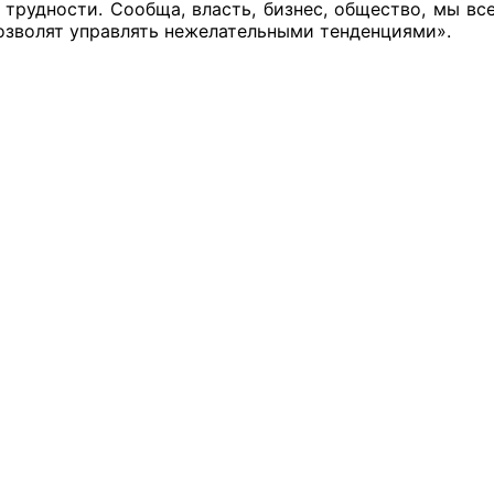
 трудности. Сообща, власть, бизнес, общество, мы в
ППАРАТ ОП КО”
озволят управлять нежелательными тенденциями».
одителя за 2024 г.