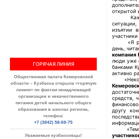
дополните
открытой 
Общественны
Каждый и
ситуации,
Члены ОП КО
изъятии 
участники
Документы ОП К
«Я раньш
день, чит
Регламент ОП
компания 
люди уже 
ГОРЯЧАЯ ЛИНИЯ
Кодекс этики
банками К
активно ра
Общественная палата Кемеровской
Положения
«Некоторо
области – Кузбасса открыла «горячую
Кемеровск
линию» по фактам ненадлежащей
достаточн
Соглашения
организации и некачественного
средств, 
питания детей начального общего
финансово
Рекомендаци
образования в школах региона,
другу ко
телефон:
последст
Порядок раб
+7 (3842) 58-69-75
информаци
«Тема, к
Аппарат ОП КО
участнико
Уважаемые кузбассовцы!