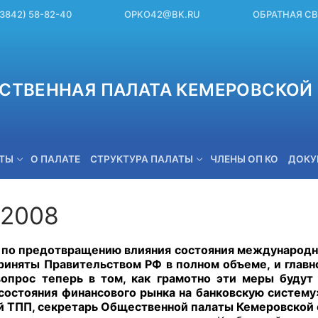
(3842) 58-82-40
OPKO42@BK.RU
ОБРАТНАЯ С
СТВЕННАЯ ПАЛАТА КЕМЕРОВСКОЙ 
ЕТЫ
О ПАЛАТЕ
СТРУКТУРА ПАЛАТЫ
ЧЛЕНЫ ОП КО
ДОКУ
.2008
OPKO42@BK.RU
 предотвращению влияния состояния международных
риняты Правительством РФ в полном объеме, и главн
вопрос теперь в том, как грамотно эти меры будут
состояния финансового рынка на банковскую систему»
й ТПП, секретарь Общественной палаты Кемеровской 