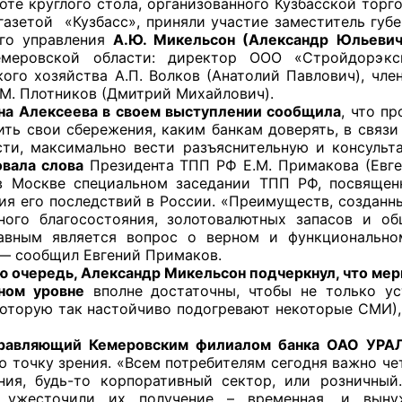
круглого стола, организованного Кузбасской торго
газетой «Кузбасс», приняли участие заместитель губе
ого управления
А.Ю. Микельсон (Александр Юльевич
емеровской области: директор ООО «Стройдорэксп
кого хозяйства А.П. Волков (Анатолий Павлович), чл
оветы
.М. Плотников (Дмитрий Михайлович).
на Алексеева в своем выступлении сообщила
, что п
 советы при территориальных органах федеральных о
ить свои сбережения, каким банкам доверять, в связи
ой власти
ти, максимально вести разъяснительную и консульт
вала слова
Президента ТПП РФ Е.М. Примакова (Евге
 советы по проведению независимой оценки качества
в Москве специальном заседании ТПП РФ, посвящен
уг
ия его последствий в России. «Преимуществ, созданн
ного благосостояния, золотовалютных запасов и о
авным является вопрос о верном и функциональном
 — сообщил Евгений Примаков.
ю очередь, Александр Микельсон подчеркнул, что мер
ты
ном уровне
вполне достаточны, чтобы не только ус
которую так настойчиво подогревают некоторые СМИ),
.
равляющий Кемеровским филиалом банка ОАО УРАЛС
овет ОП КО
 точку зрения. «Всем потребителям сегодня важно чет
ния, будь-то корпоративный сектор, или розничный
, ужесточили их получение – временная, и выну