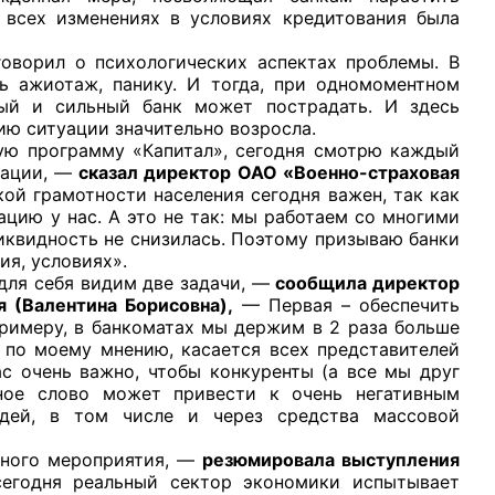
 всех изменениях в условиях кредитования была
орил о психологических аспектах проблемы. В
ть ажиотаж, панику. И тогда, при одномоментном
ый и сильный банк может пострадать. И здесь
ию ситуации значительно возросла.
 программу «Капитал», сегодня смотрю каждый
мации, —
сказал директор ОАО «Военно-страховая
ой грамотности населения сегодня важен, так как
цию у нас. А это не так: мы работаем со многими
ликвидность не снизилась. Поэтому призываю банки
ия, условиях».
для себя видим две задачи, —
сообщила директор
 (Валентина Борисовна),
— Первая – обеспечить
примеру, в банкоматах мы держим в 2 раза больше
, по моему мнению, касается всех представителей
с очень важно, чтобы конкуренты (а все мы друг
ное слово может привести к очень негативным
юдей, в том числе и через средства массовой
ного мероприятия, —
резюмировала выступления
сегодня реальный сектор экономики испытывает