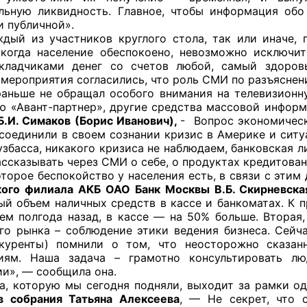
льную ликвидность. Главное, чтобы информация обо
и публичной».
й штаб
з участников круглого стола, так или иначе, гов
 когда население обеспокоено, невозможно исключи
вкладчиками денег со счетов любой, самый здоров
 мероприятия согласились, что роль СМИ по разъяснен
О
е не обращал особого внимания на телевизионную
аю «Авант-партнер», другие средства массовой инфор
 КО
Б.И. Симаков (Борис Иванович),
- Вопрос экономическ
соединили в своем сознании кризис в Америке и ситуа
 ОП КО
узбасса, никакого кризиса не наблюдаем, банковская 
ссказывать через СМИ о себе, о продуктах кредитован
е беспокойство у населения есть, в связи с этим 
ого филиала АКБ ОАО Банк Москвы В.Б. Скирневская
ый объем наличных средств в кассе и банкоматах. К 
чем полгода назад, в кассе — на 50% больше. Вторая
го рынка – соблюдение этики ведения бизнеса. Сейча
и
нкуренты) помнили о том, что неосторожно сказан
виям. Наша задача – грамотно консультировать л
оты ЦОН
и», — сообщила она.
оторую мы сегодня подняли, выходит за рамки од
в собрания Татьяна Алексеева
, — Не секрет, что 