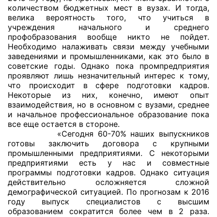
количеством бюджетных мест в вузах. И тогда,
Аппарат ОП КО
велика вероятность того, что учиться в
учреждения начального и среднего
УСТАВ ГКУ “АППАРАТ ОП КО”
профобразования вообще никто не пойдет.
Необходимо налаживать связи между учебными
заведениями и промышленниками, как это было в
Доходы руководителя за 2024 г.
советские годы. Однако пока промпредприятия
проявляют лишь незначительный интерес к тому,
что происходит в сфере подготовки кадров.
Некоторые из них, конечно, имеют опыт
взаимодействия, но в основном с вузами, среднее
и начальное профессиональное образование пока
все еще остается в стороне.
«Сегодня 60-70% наших выпускников
готовы заключить договора с крупными
промышленными предприятиями. С некоторыми
предприятиями есть у нас и совместные
программы подготовки кадров. Однако ситуация
действительно осложняется сложной
демографической ситуацией. По прогнозам к 2016
году выпуск специалистов с высшим
образованием сократится более чем в 2 раза.