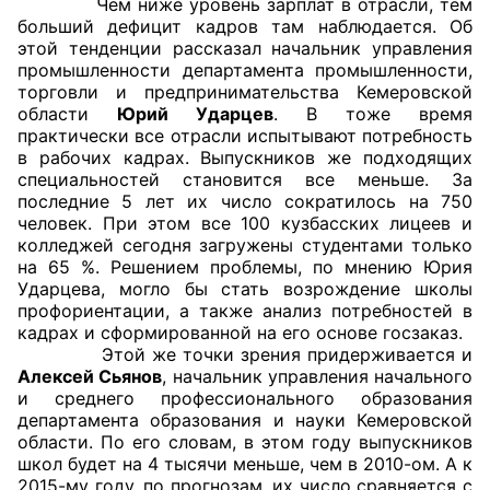
Чем ниже уровень зарплат в отрасли, тем
больший дефицит кадров там наблюдается. Об
Совет ОП КО
этой тенденции рассказал начальник управления
промышленности департамента промышленности,
торговли и предпринимательства Кемеровской
Общественный штаб
области
Юрий Ударцев
. В тоже время
практически все отрасли испытывают потребность
Члены ОП КО
в рабочих кадрах. Выпускников же подходящих
специальностей становится все меньше. За
Документы ОП КО
последние 5 лет их число сократилось на 750
человек. При этом все 100 кузбасских лицеев и
Регламент ОП КО
колледжей сегодня загружены студентами только
на 65 %. Решением проблемы, по мнению Юрия
Кодекс этики ОП КО
Ударцева, могло бы стать возрождение школы
профориентации, а также анализ потребностей в
кадрах и сформированной на его основе госзаказ.
Положения
Этой же точки зрения придерживается и
Алексей Сьянов
, начальник управления начального
Соглашения
и среднего профессионального образования
департамента образования и науки Кемеровской
Рекомендации
области. По его словам, в этом году выпускников
школ будет на 4 тысячи меньше, чем в 2010-ом. А к
Порядок работы ЦОН
2015-му году, по прогнозам, их число сравняется с