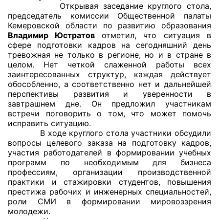
Открывая заседание круглого стола,
председатель комиссии Общественной палаты
Главная
Кемеровской области по развитию образования
Владимир Юстратов
отметил, что ситуация в
Общественные советы
сфере подготовки кадров на сегодняшний день
тревожная не только в регионе, но и в стране в
Общественные советы при территориальных
целом. Нет четкой слаженной работы всех
заинтересованных структур, каждая действует
органах федеральных органов
обособленно, а соответственно нет и дальнейшей
исполнительной власти
перспективы развития и уверенности в
завтрашнем дне. Он предложил участникам
Общественные советы по проведению
встречи поговорить о том, что может помочь
независимой оценки качества условий
исправить ситуацию.
В ходе круглого стола участники обсудили
оказания услуг
вопросы целевого заказа на подготовку кадров,
участия работодателей в формировании учебных
О Палате
программ по необходимым для бизнеса
профессиям, организации производственной
Структура Палаты
практики и стажировки студентов, повышения
престижа рабочих и инженерных специальностей,
Комиссии
роли СМИ в формировании мировоззрения
молодежи.
Экспертный совет ОП КО