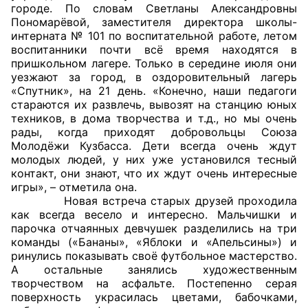
городе. По словам Светланы Александровны
Пономарёвой, заместителя директора школы-
Главная
интерната № 101 по воспитательной работе, летом
воспитанники почти всё время находятся в
Общественные советы
пришкольном лагере. Только в середине июля они
уезжают за город, в оздоровительный лагерь
Общественные советы при территориальных
«Спутник», на 21 день. «Конечно, наши педагоги
стараются их развлечь, вывозят на станцию юных
органах федеральных органов
техников, в дома творчества и т.д., но мы очень
исполнительной власти
рады, когда приходят добровольцы Союза
Молодёжи Кузбасса. Дети всегда очень ждут
Общественные советы по проведению
молодых людей, у них уже установился тесный
независимой оценки качества условий
контакт, они знают, что их ждут очень интересные
игры», – отметила она.
оказания услуг
Новая встреча старых друзей проходила
как всегда весело и интересно. Мальчишки и
О Палате
парочка отчаянных девчушек разделились на три
команды («Бананы», «Яблоки и «Апельсины») и
Структура Палаты
ринулись показывать своё футбольное мастерство.
А остальные занялись художественным
Комиссии
творчеством на асфальте. Постепенно серая
поверхность украсилась цветами, бабочками,
Экспертный совет ОП КО