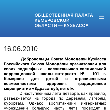
ОБЩЕСТВЕННАЯ ПАЛАТА
КЕМЕРОВСКОЙ
ОБЛАСТИ — КУЗБАССА
16.06.2010
Добровольцы Союза Молодежи Кузбасса
+7 (3842) 58-82-40
Российского Союза Молодёжи организовали для
своих подшефных – воспитанников специальной
OPKO42@BK.RU
коррекционной школы-интерната № 101 г.
Кемерово для детей с ограниченными
возможностями здоровья, традиционное
ОБРАТНАЯ СВЯЗЬ
мероприятие «Здравствуй, лето!».
С наступлением лета детвора, как правило,
разъезжается из города по деревням, лагерям,
курортам. Однако воспитанники интернатных
учреждений большую часть лета проводят в