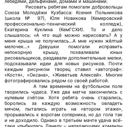
лебедями, дельфинами, домами и машинами.
Рисовать ребятам помогали добровольцы
Совет ОП КО
Союза Молодёжи Кузбасса: Ксения Польникова
(школа № 97), Юля Новикова (Кемеровский
профессионально-технический колледж),
Общественный штаб
Екатерина Куклина (КемГСХИ). То и дело
слышалось: «А что ещё можно нарисовать? А у
Члены ОП КО
меня крыша не получилась…А мне нужен жёлтый
мелочек…» Девушки помогали исправить
Документы ОП КО
непокорную крышу, похваливали юных
рисовальщиков, раздавали дополнительные мелки,
Регламент ОП КО
подсказывали идеи для новых рисунков. Почти
каждым рисунком творец ставил «автограф»:
Кодекс этики ОП КО
«Костя», «Оксана», «Живетьев Алексей». Многие
фотографировались рядом со своей работой.
А тем временем на футбольном поле
Положения
творились чудеса. Уже два матча закончились с
нулевым счётом. Хотя ребята очень старались,
Соглашения
боролись за каждую возможность овладеть
мячом, пытались играть на «втором этаже»,
Рекомендации
прорывались к воротам соперника, но до гола так
и не доходило. Однако в третьем мачте удача всё-
Порядок работы ЦОН
таки улыбнулась Данилу – нападающему команды