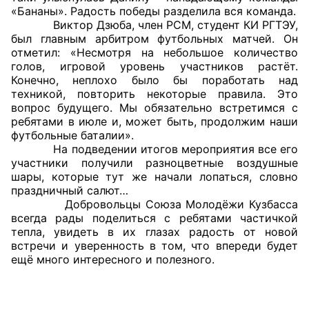
«Бананы». Радость победы разделила вся команда.
Аппарат ОП КО
Виктор Дзюба, член РСМ, студент КИ РГТЭУ,
был главным арбитром футбольных матчей. Он
УСТАВ ГКУ “АППАРАТ ОП КО”
отметил: «Несмотря на небольшое количество
голов, игровой уровень участников растёт.
Конечно, неплохо было бы поработать над
Доходы руководителя за 2024 г.
техникой, повторить некоторые правила. Это
вопрос будущего. Мы обязательно встретимся с
ребятами в июле и, может быть, продолжим наши
футбольные баталии».
На подведении итогов мероприятия все его
участники получили разноцветные воздушные
шары, которые тут же начали лопаться, словно
праздничный салют…
Добровольцы Союза Молодёжи Кузбасса
всегда рады поделиться с ребятами частичкой
тепла, увидеть в их глазах радость от новой
встречи и уверенность в том, что впереди будет
ещё много интересного и полезного.