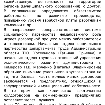
хозяйственную деятельность на территории
региона (муниципального образования), с другой.
Совет ОП КО
В соглашениях определяются обязательства
работодателя по развитию производства,
Общественный штаб
повышению уровня заработной платы работникам
компании и др.
В направлении совершенствования системы
Члены ОП КО
социального партнерства немаловажную роль
играет договорной процесс между работодателем
Документы ОП КО
и коллективом. Начальник отдела социального
партнерства департамента труда Администрации
Регламент ОП КО
области Т.Ю. Хотеенкова (Татьяна Юрьевна) и
начальник отдела трудовых отношений управления
Кодекс этики ОП КО
экономического развития администрации г.
Кемерово Н.В. Марченко (Наталья Владимировна)
Положения
обратили внимание участников круглого стола на
то, что большая часть коллективных договоров
заключается на предприятиях, относящихся к
Соглашения
государственной и муниципальной собственности.
В то время как количество заключенных
Рекомендации
колдоговоров на коммерческих предприятиях
оставляет желать лучшего.
Порядок работы ЦОН
Член Общественной палаты Кемеровской области