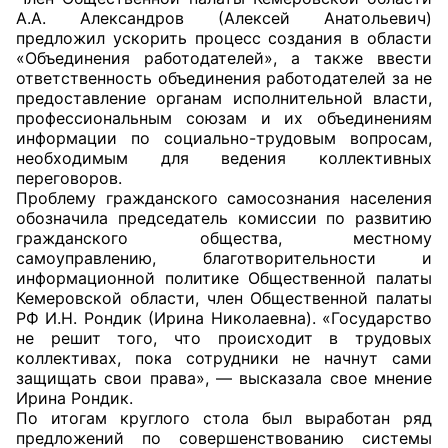
А.А. Александров (Алексей Анатольевич)
Аппарат ОП КО
предложил ускорить процесс создания в области
«Объединения работодателей», а также ввести
УСТАВ ГКУ “АППАРАТ ОП КО”
ответственность объединения работодателей за не
предоставление органам исполнительной власти,
Доходы руководителя за 2024 г.
профессиональным союзам и их объединениям
информации по социально-трудовым вопросам,
необходимым для ведения коллективных
переговоров.
Проблему гражданского самосознания населения
обозначила председатель комиссии по развитию
гражданского общества, местному
самоуправлению, благотворительности и
информационной политике Общественной палаты
Кемеровской области, член Общественной палаты
РФ И.Н. Рондик (Ирина Николаевна). «Государство
не решит того, что происходит в трудовых
коллективах, пока сотрудники не начнут сами
защищать свои права», — высказала свое мнение
Ирина Рондик.
По итогам круглого стола был выработан ряд
предложений по совершенствованию системы