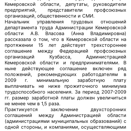
Кемеровской области, депутаты, руководители
предприятий, представители профсоюзных
Главная
организаций, общественности и СМИ.
Начальник управления трудовых отношений
Общественные советы
департамента труда Администрации Кемеровской
области А.В. Власова (Анна Владимировна)
Общественные советы при территориальных
рассказала о том, что в Кемеровской области на
органах федеральных органов
протяжении 15 лет действует трехстороннее
соглашение между Федерацией профсоюзных
исполнительной власти
организаций Кузбасса, Администрацией
Кемеровской области и предпринимателями. В
Общественные советы по проведению
ныне действующее соглашение включен ряд
независимой оценки качества условий
положений, рекомендующих работодателям в
оказания услуг
2009 г. минимальную заработную плату
выплачивать не ниже прожиточного минимума
трудоспособного населения. За период 2007-2009
О Палате
гг. размер заработной платы должен увеличиться
не менее чем в 1,5 раза.
Структура Палаты
Практикуется заключение двухсторонних
соглашений между Администрацией области
Комиссии
(администрациями муниципальных образований) с
одной стороны, и компаниями, осуществляющими
Экспертный совет ОП КО