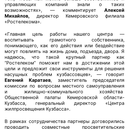
управляющих компаний знали о таких
Аппарат ОП КО
возможностях», — комментирует
Алексей
Михайлов,
директор Кемеровского филиала
УСТАВ ГКУ “АППАРАТ ОП КО”
«Ростелекома».
Доходы руководителя за 2024 г.
«Главная цель работы нашего центра —
воспитывать грамотного собственника,
понимающего, как его действия или бездействие
могут повлиять на жизнь дома, подъезда, двора. Я
надеюсь, что такой крупный партнер как
“Ростелеком” поможет нам в достижении этой
цели и предложит свои инструменты для решения
насущных проблем кузбассовцев», — говорит
Евгений Каратаев
, заместитель председателя
комиссии по вопросам местного самоуправления
и жилищно-коммунального хозяйства
Общественной палаты Кемеровской области-
Кузбасса, генеральный директор «Центра
жилпросвещения Кузбасса».
В рамках сотрудничества партнеры договорились
проводить совместные просветительские