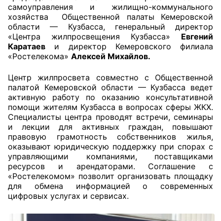
самоуправления и жилищно-коммунального
хозяйства Общественной палаты Кемеровской
Главная
области — Кузбасса, генеральный директор
«Центра жилпросвещения Кузбасса»
Евгений
Общественные советы
Каратаев
и директор Кемеровского филиала
«Ростелекома»
Алексей Михайлов.
Общественные советы при территориальных
органах федеральных органов
Центр жилпросвета совместно с Общественной
палатой Кемеровской области — Кузбасса ведет
исполнительной власти
активную работу по оказанию консультативной
помощи жителям Кузбасса в вопросах сферы ЖКХ.
Общественные советы по проведению
Специалисты центра проводят встречи, семинары
независимой оценки качества условий
и лекции для активных граждан, повышают
оказания услуг
правовую грамотность собственников жилья,
оказывают юридическую поддержку при спорах с
О Палате
управляющими компаниями, поставщиками
ресурсов и арендаторами. Соглашение с
«Ростелекомом» позволит организовать площадку
Структура Палаты
для обмена информацией о современных
цифровых услугах и сервисах.
Комиссии
Экспертный совет ОП КО