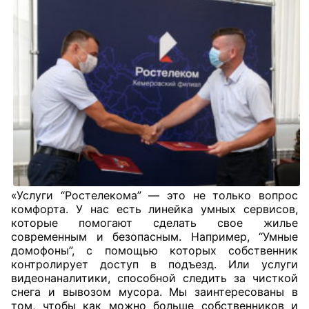
Совет ОП КО
Общественный штаб
Члены ОП КО
Документы ОП КО
Регламент ОП КО
Кодекс этики ОП КО
«Услуги “Ростелекома” — это не только вопрос
комфорта. У нас есть линейка умных сервисов,
Положения
которые помогают сделать свое жилье
современным и безопасным. Например, “Умные
Соглашения
домофоны”, с помощью которых собственник
контролирует доступ в подъезд. Или услуги
Рекомендации
видеонаналитики, способной следить за чисткой
снега и вывозом мусора. Мы заинтересованы в
Порядок работы ЦОН
том, чтобы как можно больше собственников и