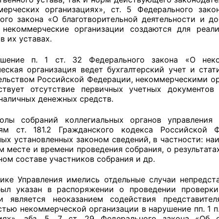
ерческих организациях», ст. 5 Федерального зако
ого закона «О благотворительной деятельности и доб
некоммерческие организации создаются для реали
в их уставах.
ушение п. 1 ст. 32 Федерального закона «О неко
еская организация ведет бухгалтерский учет и стат
ельством Российской Федерации, некоммерческими орг
ьствует отсутствие первичных учетных документов
наличных денежных средств.
колы собраний коллегиальных органов управления 
иям ст. 181.2 Гражданского кодекса Российской 
ных установленных законом сведений, в частности: на
м месте и времени проведения собрания, о результата
ном составе участников собрания и др.
тике Управления имелись отдельные случаи непредст
ыл указан в распоряжении о проведении проверки
ки является неоказанием содействия представите
стью некоммерческой организации в нарушение пп. 1 п
иях», абз. 5, 7 ст. 29 Федерального закона «Об 