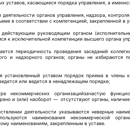
ых уставов, касающиеся порядка управления, а именно:
й штаб
е деятельности органов управления, надзора, контрол
еме в соответствии с компетенцией, закрепленной в у
 действующим руководящим органом (исполнительн
О
ся к исключительной компетенции высшего органа упр
 КО
ается периодичность проведения заседаний коллеги
ого и надзорного органов; органы не избираются п
 ОП КО
я установленный уставом порядок приема в члены к
 ведется или ведется в ненадлежащем порядке;
уре некоммерческих организацийзачастую функци
и
рено и (или) наоборот — отсутствуют органы, наличие
оты ЦОН
ствлении деятельности указываются неверные наиме
пользуются наименования некоммерческой орга
ому наименованиям, закрепленным в уставе.