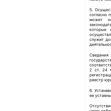
5. Осущес
согласно 
может ос
законодат
которые 
осуществл
служит до
деятельнос
Сведения
государст
соответст
2 ст. 24 
регистрац
реестр юр
6. Устана
ее уставн
Отсутстви
норм собст