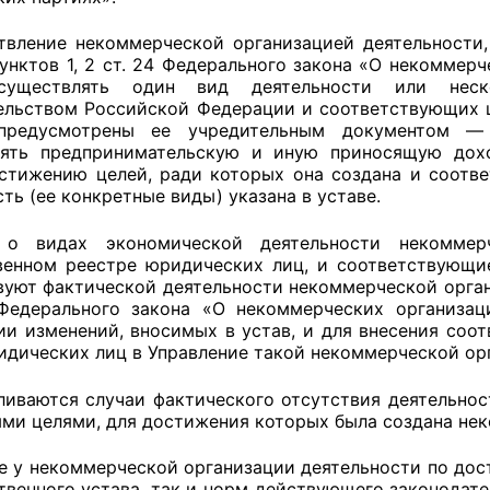
твление некоммерческой организацией деятельности, 
пунктов 1, 2 ст. 24 Федерального закона «О некоммер
уществлять один вид деятельности или неско
ельством Российской Федерации и соответствующих 
предусмотрены ее учредительным документом — 
ять предпринимательскую и иную приносящую дохо
стижению целей, ради которых она создана и соответ
ть (ее конкретные виды) указана в уставе.
 о видах экономической деятельности некоммер
венном реестре юридических лиц, и соответствующие
вуют фактической деятельности некоммерческой органи
Федерального закона «О некоммерческих организац
ии изменений, вносимых в устав, и для внесения соо
идических лиц в Управление такой некоммерческой орг
вливаются случаи фактического отсутствия деятельно
ыми целями, для достижения которых была создана не
е у некоммерческой организации деятельности по дос
венного устава, так и норм действующего законодател