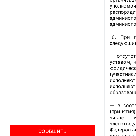
уполномо
распоряд
админист
администр
10. При 
следующие
— отсутст
уставом, 
юридическ
(участник
исполняют
исполняют
образован
— в соотв
(принятия)
числе и
членство
Федераль
СООБЩИТЬ
организац