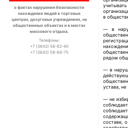
учитывать
о фактах нарушения безопасности
организац
нахождения людей в торговых
в обществ
центрах, досуговых учреждениях, на
общественных объектах и в местах
— в нару
массового отдыха.
обществе
регистрац
Телефоны:
нахожден
+7 (3842) 58-82-40
обществен
+7 (3842) 58-69-75
рядом общ
— в наруш
действующ
обществен
устава, н
— не изби
соблюдает
соблюдает
содержащи
составе, 
содейств