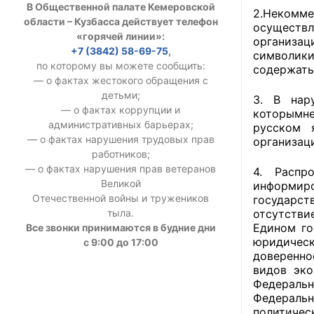
В Общественной палате Кемеровской
2.Некомм
УСТАВ ГКУ “А
области – Кузбасса действует телефон
осуществл
«горячей линии»:
организац
Доходы руков
+7 (3842) 58-69-75
,
символики
по которому вы можете сообщить:
содержать
— о фактах жестокого обращения с
детьми;
3. В нар
— о фактах коррупции и
которымне
административных барьерах;
русском 
— о фактах нарушения трудовых прав
организац
работников;
— о фактах нарушения прав ветеранов
4. Распр
Великой
информиро
Отечественной войны и тружеников
государст
тыла.
отсутстви
Едином го
Все звонки принимаются в будние дни
юридическ
с 9:00 до 17:00
доверенно
видов эко
Федеральн
Федеральн
политичес