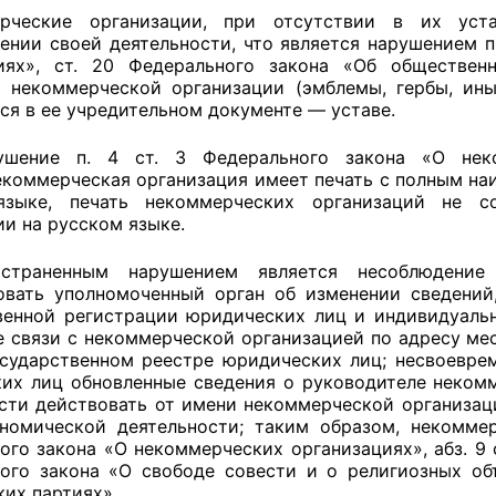
ерческие организации, при отсутствии в их уст
ППАРАТ ОП КО”
ении своей деятельности, что является нарушением п
иях», ст. 20 Федерального закона «Об обществен
одителя за 2024 г.
 некоммерческой организации (эмблемы, гербы, ины
ся в ее учредительном документе — уставе.
ушение п. 4 ст. 3 Федерального закона «О неко
коммерческая организация имеет печать с полным на
языке, печать некоммерческих организаций не с
ии на русском языке.
остраненным нарушением является несоблюдение
вать уполномоченный орган об изменении сведений,
венной регистрации юридических лиц и индивидуальн
е связи с некоммерческой организацией по адресу ме
сударственном реестре юридических лиц; несвоевре
их лиц обновленные сведения о руководителе неком
сти действовать от имени некоммерческой организац
номической деятельности; таким образом, некомме
ого закона «О некоммерческих организациях», абз. 9 с
ого закона «О свободе совести и о религиозных объ
ких партиях».