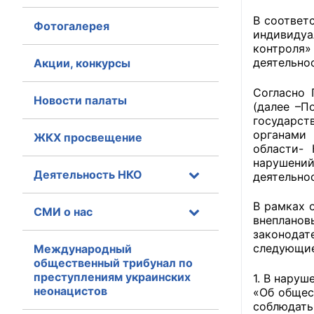
В соответс
Фотогалерея
Главная
индивидуа
контроля»
Общественные с
деятельно
Акции, конкурсы
Общественные
Согласно 
Новости палаты
(далее –П
исполнительн
государст
органами
ЖКХ просвещение
Общественные
области- 
оказания усл
нарушени
Деятельность НКО
деятельно
О Палате
В рамках 
СМИ о нас
Структура Пала
внеплан
законода
Комиссии
следующие
Международный
общественный трибунал по
преступлениям украинских
Экспертный с
1. В наруш
неонацистов
«Об общес
соблюдат
Совет ОП КО