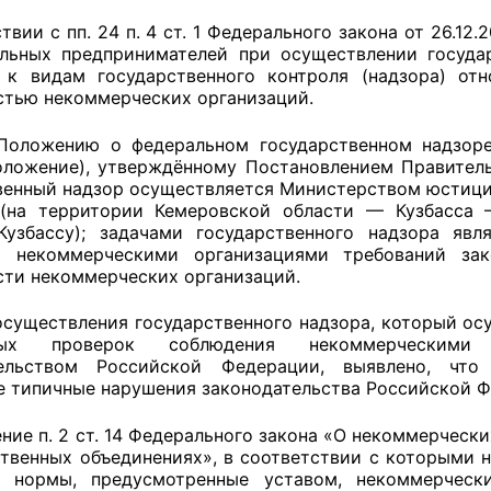
твии с пп. 24 п. 4 ст. 1 Федерального закона от 26.
льных предпринимателей при осуществлении государ
 к видам государственного контроля (надзора) от
оветы
стью некоммерческих организаций.
 советы при территориальных органах федеральных о
Положению о федеральном государственном надзоре
оложение), утверждённому Постановлением Правитель
ой власти
венный надзор осуществляется Министерством юстиц
 (на территории Кемеровской области — Кузбасса 
 советы по проведению независимой оценки качества
Кузбассу); задачами государственного надзора яв
уг
й некоммерческими организациями требований зак
сти некоммерческих организаций.
осуществления государственного надзора, который ос
ты
овых проверок соблюдения некоммерческими 
тельством Российской Федерации, выявлено, что
 типичные нарушения законодательства Российской Ф
овет ОП КО
ение п. 2 ст. 14 Федерального закона «О некоммерчески
твенных объединениях», в соответствии с которыми н
ь нормы, предусмотренные уставом, некоммерческ