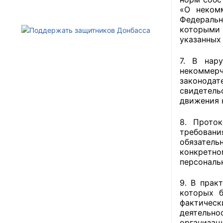
«О некомм
Федеральн
которыми 
указанных 
7. В нар
некоммерч
законодат
свидетел
движения 
8. Прото
требован
обязатель
конкретно
персональ
9. В прак
которых б
фактичес
деятельно
организац