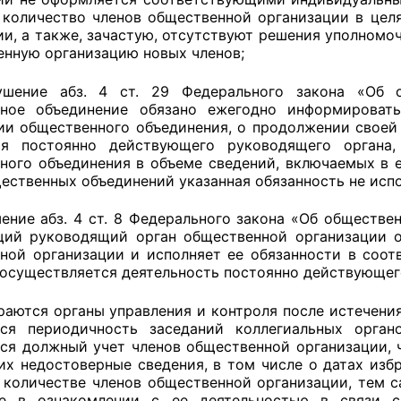
 количество членов общественной организации в целя
ии, а также, зачастую, отсутствуют решения уполномо
енную организацию новых членов;
шение абз. 4 ст. 29 Федерального закона «Об об
нное объединение обязано ежегодно информировать
ии общественного объединения, о продолжении своей 
ия постоянно действующего руководящего органа,
ного объединения в объеме сведений, включаемых в 
ественных объединений указанная обязанность не испо
ение абз. 4 ст. 8 Федерального закона «Об обществе
ий руководящий орган общественной организации о
ной организации и исполняет ее обязанности в соот
е осуществляется деятельность постоянно действующег
раются органы управления и контроля после истечени
ся периодичность заседаний коллегиальных органо
ся должный учет членов общественной организации, ч
х недостоверные сведения, в том числе о датах избр
о количестве членов общественной организации, тем 
ие в ознакомлении с ее деятельностью в связи 