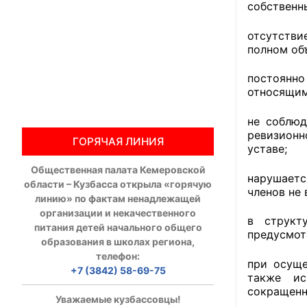
собственн
Общественны
отсутстви
полном объ
Члены ОП КО
постоянно
Документы ОП К
относящим
Регламент ОП
не соблюд
ревизионн
ГОРЯЧАЯ ЛИНИЯ
Кодекс этики
уставе;
Общественная палата Кемеровской
Положения
нарушаетс
области – Кузбасса открыла «горячую
членов не
линию» по фактам ненадлежащей
Соглашения
организации и некачественного
в структ
питания детей начального общего
Рекомендаци
предусмот
образования в школах региона,
телефон:
Порядок раб
при осуще
+7 (3842) 58-69-75
также ис
сокращенн
Аппарат ОП КО
Уважаемые кузбассовцы!