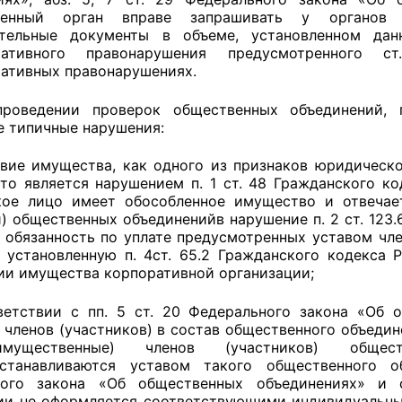
ченный орган вправе запрашивать у органов 
ительные документы в объеме, установленном дан
ративного правонарушения предусмотренного 
ативных правонарушениях.
проведении проверок общественных объединений, 
 типичные нарушения:
вие имущества, как одного из признаков юридическо
что является нарушением п. 1 ст. 48 Гражданского к
ое лицо имеет обособленное имущество и отвечае
и) общественных объединенийв нарушение п. 2 ст. 123
 обязанность по уплате предусмотренных уставом чле
 установленную п. 4ст. 65.2 Гражданского кодекса
ии имущества корпоративной организации;
етствии с пп. 5 ст. 20 Федерального закона «Об 
 членов (участников) в состав общественного объедин
мущественные) членов (участников) обществ
,устанавливаются уставом такого общественного о
ного закона «Об общественных объединениях» и с
ии не оформляется соответствующими индивидуальн