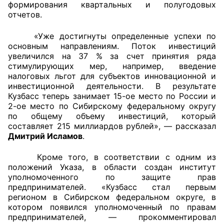
формирования квартальных и полугодовых
отчетов.
Аппарат ОП КО
«Уже достигнуты определенные успехи по
УСТАВ ГКУ “АППАРАТ ОП КО”
основным направлениям. Поток инвестиций
увеличился на 37 % за счет принятия ряда
Доходы руководителя за 2024 г.
стимулирующих мер, например, введение
налоговых льгот для субъектов инновационной и
инвестиционной деятельности. В результате
Кузбасс теперь занимает 15-ое место по России и
2-ое место по Сибирскому федеральному округу
по общему объему инвестиций, который
составляет 215 миллиардов рублей», — рассказал
Дмитрий Исламов
.
Кроме того, в соответствии с одним из
положений Указа, в области создан институт
уполномоченного по защите прав
предпринимателей. «Кузбасс стал первым
регионом в Сибирском федеральном округе, в
котором появился уполномоченный по правам
предпринимателей, — прокомментировал