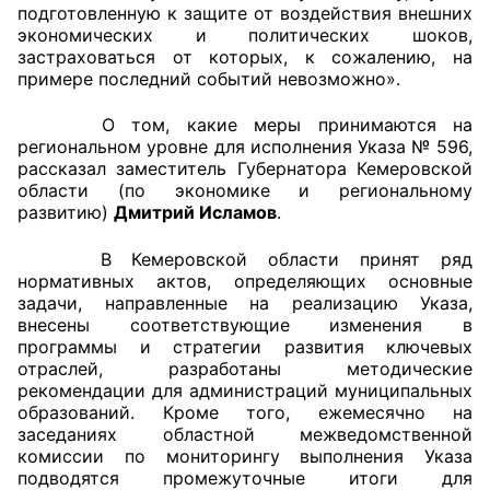
подготовленную к защите от воздействия внешних
экономических и политических шоков,
Совет ОП КО
застраховаться от которых, к сожалению, на
примере последний событий невозможно».
Общественный штаб
О том, какие меры принимаются на
Члены ОП КО
региональном уровне для исполнения Указа № 596,
рассказал заместитель Губернатора Кемеровской
Документы ОП КО
области (по экономике и региональному
развитию)
Дмитрий Исламов
.
Регламент ОП КО
В Кемеровской области принят ряд
нормативных актов, определяющих основные
Кодекс этики ОП КО
задачи, направленные на реализацию Указа,
внесены соответствующие изменения в
Положения
программы и стратегии развития ключевых
отраслей, разработаны методические
Соглашения
рекомендации для администраций муниципальных
образований. Кроме того, ежемесячно на
Рекомендации
заседаниях областной межведомственной
комиссии по мониторингу выполнения Указа
Порядок работы ЦОН
подводятся промежуточные итоги для