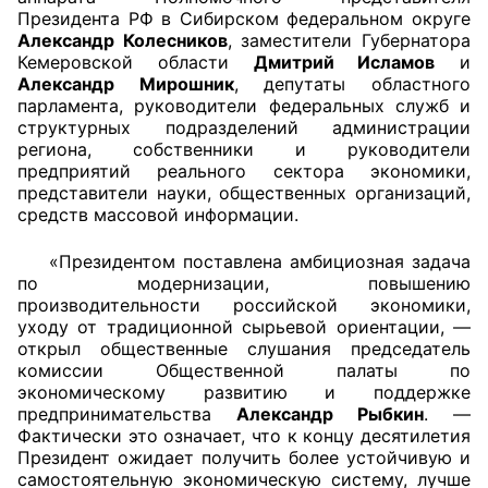
Президента РФ в Сибирском федеральном округе
Александр Колесников
, заместители Губернатора
Главная
Кемеровской области
Дмитрий Исламов
и
Александр Мирошник
, депутаты областного
Общественные советы
парламента, руководители федеральных служб и
структурных подразделений администрации
Общественные советы при территориальных
региона, собственники и руководители
органах федеральных органов
предприятий реального сектора экономики,
представители науки, общественных организаций,
исполнительной власти
средств массовой информации.
Общественные советы по проведению
«Президентом поставлена амбициозная задача
независимой оценки качества условий
по модернизации, повышению
оказания услуг
производительности российской экономики,
уходу от традиционной сырьевой ориентации, —
О Палате
открыл общественные слушания председатель
комиссии Общественной палаты по
экономическому развитию и поддержке
Структура Палаты
предпринимательства
Александр Рыбкин
. —
Фактически это означает, что к концу десятилетия
Комиссии
Президент ожидает получить более устойчивую и
самостоятельную экономическую систему, лучше
Экспертный совет ОП КО