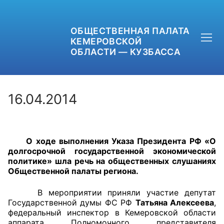
ОБЩЕСТВЕННАЯ ПАЛАТА
КЕМЕРОВСКОЙ
ОБЛАСТИ — КУЗБАССА
16.04.2014
+7 (3842) 58-82-40
О ходе выполнения Указа Президента РФ «О
OPKO42@BK.RU
долгосрочной государственной экономической
политике» шла речь на общественных слушаниях
ОБРАТНАЯ СВЯЗЬ
Общественной палаты региона.
В мероприятии приняли участие депутат
Государственной думы ФС РФ
Татьяна Алексеева
,
федеральный инспектор в Кемеровской области
аппарата Полномочного представителя