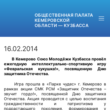
ОБЩЕСТВЕННАЯ ПАЛАТА
КЕМЕРОВСКОЙ
ОБЛАСТИ — КУЗБАССА
16.02.2014
В Кемерово Союз Молодёжи Кузбасса провёл
+7 (3842) 58-82-40
ежегодную интеллектуально-спортивную игру
«Февральская кукушка!», посвященную Дню
OPKO42@BK.RU
защитника Отечества.
ОБРАТНАЯ СВЯЗЬ
Игра прошла в «Парке чудес» г. Кемерово в
рамках акции СМК РСМ «Защитник Отечества –
звучит гордо!», посвященной Дню защитника
Отечества. Акция проводится с целью воспитания
гражданственности и патриотизма у
подрастающего поколения, формирования у