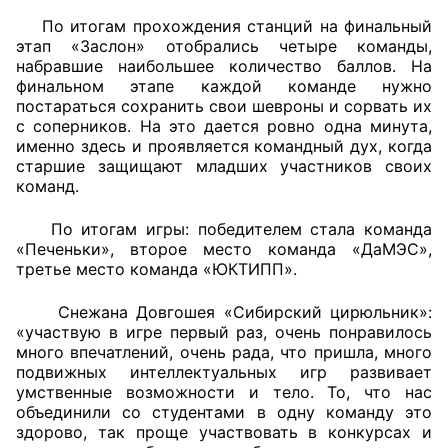
По итогам прохождения станций на финальный
Аппарат ОП КО
этап «Заслон» отобрались четыре команды,
набравшие наибольшее количество баллов. На
УСТАВ ГКУ “АППАРАТ ОП КО”
финальном этапе каждой команде нужно
постараться сохранить свои шевроны и сорвать их
Доходы руководителя за 2024 г.
с соперников. На это дается ровно одна минута,
именно здесь и проявляется командный дух, когда
старшие защищают младших участников своих
команд.
По итогам игры: победителем стала команда
«Печеньки», второе место команда «ДаМЭС»,
третье место команда «ЮКТИПП».
Снежана Довгошея «Сибирский цирюльник»:
«участвую в игре первый раз, очень понравилось
много впечатлений, очень рада, что пришла, много
подвижных интеллектуальных игр развивает
умственные возможности и тело. То, что нас
объединили со студентами в одну команду это
здорово, так проще участвовать в конкурсах и