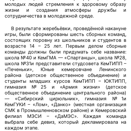
молодых людей стремления к здоровому образу
жизни и создания атмосферы дружбы и
Главная
сотрудничества в молодежной среде.
Общественные советы
В результате жеребьёвки, проведённой накануне
игры, были сформированы шесть сборных команд,
Общественные советы при территориальных
состоящих поровну из школьников и студентов в
органах федеральных органов
возрасте 14 – 25 лет. Первым делом сборные
команды должны были придумать себе название:
исполнительной власти
школа №40 и КемГМА — «Спартанцы», школа №28,
школа №31и представители студсовета КемТИПП –
Общественные советы по проведению
«Печеньки», Юные кемеровчане Ленинского
независимой оценки качества условий
района (детское общественное объединение) и
оказания услуг
студенты младших курсов КемТИПП – ЮКТИПП,
гимназия №25 и «Армия жизни» (детское
О Палате
общественное объединение центрального района)
— «Сибирский цирюльник», гимназия №1и
КемГУКИ – «Лом», «Данко» (местная организация
Структура Палаты
СМК в Промышленновском районе) и Кемеровский
филиал МЭСИ – «ДаМЭС». Каждая команда
Комиссии
выбрала себе девиз, который декламировала на
каждом этапе.
Экспертный совет ОП КО