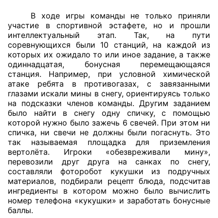
В ходе игры команды не только приняли
Совет ОП КО
участие в спортивной эстафете, но и прошли
интеллектуальный этап. Так, на пути
Общественный штаб
соревнующихся были 10 станций, на каждой из
которых их ожидало то или иное задание, а также
Члены ОП КО
одиннадцатая, бонусная перемещающаяся
станция. Например, при условной химической
атаке ребята в противогазах, с завязанными
Документы ОП КО
глазами искали мины в снегу, ориентируясь только
на подсказки членов команды. Другим заданием
Регламент ОП КО
было найти в снегу одну спичку, с помощью
которой нужно было зажечь 6 свечей. При этом ни
Кодекс этики ОП КО
спичка, ни свечи не должны были погаснуть. Это
так называемая площадка для приземления
Положения
вертолёта. Игроки «обезвреживали мину»,
перевозили друг друга на санках по снегу,
Соглашения
составляли фоторобот кукушки из подручных
материалов, подбирали рецепт блюда, подсчитав
Рекомендации
ингредиенты в котором можно было вычислить
номер телефона «кукушки» и заработать бонусные
баллы.
Порядок работы ЦОН