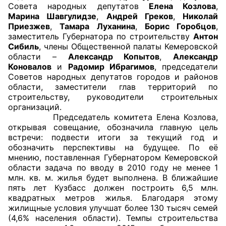
Совета народных депутатов
Елена Козлова
,
Марина Шавгулидзе
,
Андрей Греков
,
Николай
Главная
Приезжев
,
Тамара Луханина
,
Борис Горобцов
,
заместитель Губернатора по строительству
Антон
Общественные советы
Сибиль
, члены Общественной палаты Кемеровской
области –
Александр Копытов
,
Александр
Общественные советы при территориальных
Коновалов
и
Радомир Ибрагимов
, председатели
Советов народных депутатов городов и районов
органах федеральных органов
области, заместители глав территорий по
исполнительной власти
строительству, руководители строительных
организаций.
Общественные советы по проведению
Председатель комитета Елена Козлова,
независимой оценки качества условий
открывая совещание, обозначила главную цель
встречи: подвести итоги за текущий год и
оказания услуг
обозначить перспективы на будущее. По её
мнению, поставленная Губернатором Кемеровской
О Палате
области задача по вводу в 2010 году не менее 1
млн. кв. м. жилья будет выполнена. В ближайшие
Структура Палаты
пять лет Кузбасс должен построить 6,5 млн.
квадратных метров жилья. Благодаря этому
Комиссии
жилищные условия улучшат более 130 тысяч семей
(4,6% населения области). Темпы строительства
Экспертный совет ОП КО