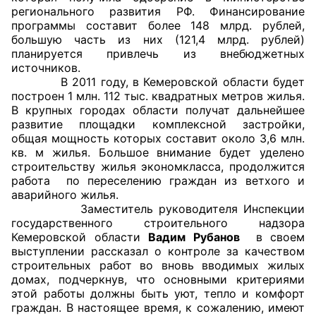
регионального развития РФ. Финансирование
Аппарат ОП КО
программы составит более 148 млрд. рублей,
большую часть из них (121,4 млрд. рублей)
УСТАВ ГКУ “АППАРАТ ОП КО”
планируется привлечь из внебюджетных
источников.
В 2011 году, в Кемеровской области будет
Доходы руководителя за 2024 г.
построен 1 млн. 112 тыс. квадратных метров жилья.
В крупных городах области получат дальнейшее
развитие площадки комплексной застройки,
общая мощность которых составит около 3,6 млн.
кв. м жилья. Большое внимание будет уделено
строительству жилья экономкласса, продолжится
работа по переселению граждан из ветхого и
аварийного жилья.
Заместитель руководителя Инспекции
государственного строительного надзора
Кемеровской области
Вадим Рубанов
в своем
выступлении рассказал о контроле за качеством
строительных работ во вновь вводимых жилых
домах, подчеркнув, что основными критериями
этой работы должны быть уют, тепло и комфорт
граждан. В настоящее время, к сожалению, имеют