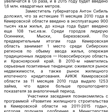
увеличатся в 1,6 раза, и в 2015 году будет введено
1,6 млн. квадратных метров.
Совет ОП КО
Заместитель губернатора Антон Сибиль
доложил, что за истекшие 11 месяцев 2010 года в
Кемеровской области введено в эксплуатацию 900
Общественный штаб
тысяч кв.м жилья, до конца года будет введено
еще 108 тыс.кв.м. Среди городов лидирую
Члены ОП КО
Осинники, Мыски, Березовский. По
предварительным итогам года Кемеровская
Документы ОП КО
область занимает 1 место среди Сибирских
регионов по объему ввода жилья, опережая
Регламент ОП КО
традиционных лидеров — Новосибирскую область
и Красноярский край. В 2010-м наметились
Кодекс этики ОП КО
серьезные позитивные тенденции: оживился рынок
недвижимости, а также рынок жилищного
ипотечного кредитования. АИКЖ Кемеровской
Положения
области за 11 месяцев 2010 года выдало 1253
займа, что вдвое больше прошлогоднего
Соглашения
показателя за аналогичный период.
Участники заседания познакомились с
Рекомендации
программой «Развитие жилищного строительства
в Кемеровской области на 2011-2015 годы»,
Порядок работы ЦОН
которая получила одобрение в Министерстве