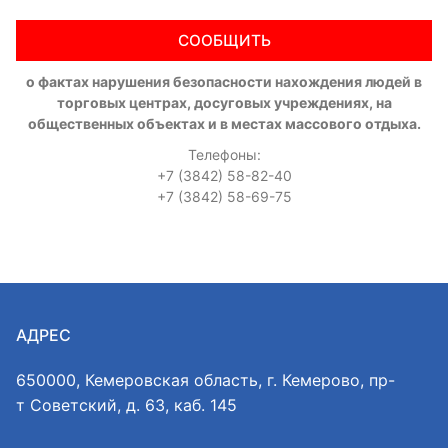
СООБЩИТЬ
о фактах нарушения безопасности нахождения людей в
торговых центрах, досуговых учреждениях, на
общественных объектах и в местах массового отдыха.
Телефоны:
+7 (3842) 58-82-40
+7 (3842) 58-69-75
АДРЕС
650000, Кемеровская область, г. Кемерово, пр-
т Советский, д. 63, каб. 145