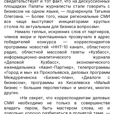
свидетельствует и тот факт, что на дискуссионных
площадках Палаты журналисты стали говорить с
Совет ОП КО
бизнесом на одном языке, — подчеркнула Татьяна
Олеговна. — Более того, наши региональные СМИ
все чаще выступают инициаторами круглых
Общественный штаб
столов по актуальным для бизнеса вопросам».
Немало теплых, искренних слов от партнеров,
Члены ОП КО
членов жюри и приглашенных прозвучало в адрес
победителей конкурса — корреспондентов
Документы ОП КО
программы новостей «ННТ-10 канал», областного
радио, областной массовой газеты «Кузбасс»,
Регламент ОП КО
информационно-аналитического журнала
«Деловой Кузбасс», экономического
Кодекс этики ОП КО
еженедельника «Авант-Партнер», телепрограммы
«Город и мы» из Прокопьевска, деловых программ
Междуреченска «Бизнес-план», «Диалоги с
Положения
бизнесом», программы из Киселевска «Малый
бизнес – большие перспективы» и многих, многих
Соглашения
других.
«Не секрет, что корреспондентам деловых
Рекомендации
СМИ необходимо не только в совершенстве
владеть пером, быть мастером слова, но и
Порядок работы ЦОН
довольно хорошо разбираться в поднятой теме, —