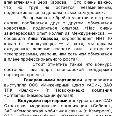
впечатлениями Вера Карзова. – Это очень важно,
что их труд не остается незамеченным,
поддерживается на довольно высоком уровне».
Во время кофе-брейка участники встречи
смогли пообщаться друг с другом, обменяться
новостями, поделиться опытом. «Нас очень
заинтересовал опыт коллег из Междуреченска, —
сообщила
Инна Ушакова
, корреспондент ННТ 10
канал (г. Новокузнецк). — И, хотя, мы делаем
ежедневные деловые новости, они – авторские
телепрограммы, уверена, нам есть чем обменяться
в плане профессионального роста».
Стоит отметить также, что конкурс
состоялся благодаря спонсорской поддержке
партнеров проекта.
Генеральными партнерами
мероприятия
выступили ООО «Инженерный центр «АСИ», ЗАО
ТПК «Велком» (г. Новокузнецк), компания
«Oriflame» (кемеровский филиал).
Ведущими партнерами
конкурса стали ОАО
Страховая медицинская организация «Сибирь»,
ЗАО «Кемеровская мобильная связь» (г. Кемерово),
ОАО «Промсвязьбанк» Кемеровский филиал,