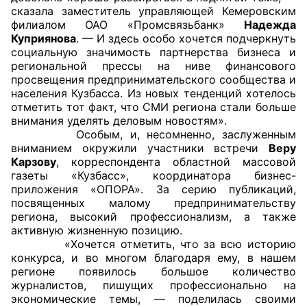
сказала заместитель управляющей Кемеровским
Аппарат ОП КО
филиалом ОАО «Промсвязьбанк»
Надежда
Куприянова
. — И здесь особо хочется подчеркнуть
УСТАВ ГКУ “АППАРАТ ОП КО”
социальную значимость партнерства бизнеса и
региональной прессы на ниве финансового
просвещения предпринимательского сообщества и
Доходы руководителя за 2024 г.
населения Кузбасса. Из новых тенденций хотелось
отметить тот факт, что СМИ региона стали больше
внимания уделять деловым новостям».
Особым, и, несомненно, заслуженным
вниманием окружили участники встречи
Веру
Карзову
, корреспондента областной массовой
газеты «Кузбасс», координатора бизнес-
приложения «ОПОРА». За серию публикаций,
посвященных малому предпринимательству
региона, высокий профессионализм, а также
активную жизненную позицию.
«Хочется отметить, что за всю историю
конкурса, и во многом благодаря ему, в нашем
регионе появилось большое количество
журналистов, пишущих профессионально на
экономические темы, — поделилась своими