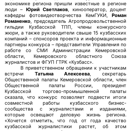
экономике региона пришли известные в регионе
люди –
Юрий Светлаков
, кинооператор, доцент
Главная
кафедры фотовидеотворчества КемГУКИ,
Роман
Романенко
, председатель Агропродовольственной
Общественные советы
гильдии Кузбасской ТПП, члены конкурсного
жюри, а также руководители свыше 15 кузбасских
Общественные советы при территориальных
компаний – спонсоров проекта и информационные
партнеры конкурса – представители Управления по
органах федеральных органов
работе со СМИ Администрации Кемеровской
исполнительной власти
области, Кемеровского областного Союза
журналистов и ФГУП ГТРК «Кузбасс».
Общественные советы по проведению
В приветственном обращении к участникам
независимой оценки качества условий
встречи
Татьяна Алексеева
, секретарь
Общественной палаты Кемеровской области, член
оказания услуг
Общественной палаты России, президент
Кузбасской торгово-промышленной палаты
О Палате
сказала, что конкурс позволяет подвести итоги
совместной работы кузбасского бизнес-
Структура Палаты
сообщества с журналистами и изданиями,
которые освещают деловую жизнь региона.
Комиссии
«Хочется отметить, что год от года качество
кузбасской журналистики растет, об этом
Экспертный совет ОП КО