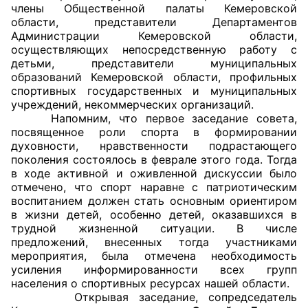
члены Общественной палаты Кемеровской
области, представители Департаментов
Главная
Администрации Кемеровской области,
осуществляющих непосредственную работу с
Общественные советы
детьми, представители муниципальных
образований Кемеровской области, профильных
Общественные советы при территориальных
спортивных государственных и муниципальных
учреждений, некоммерческих организаций.
органах федеральных органов
Напомним, что первое заседание совета,
исполнительной власти
посвященное роли спорта в формировании
духовности, нравственности подрастающего
Общественные советы по проведению
поколения состоялось в феврале этого года. Тогда
независимой оценки качества условий
в ходе активной и оживленной дискуссии было
отмечено, что спорт наравне с патриотическим
оказания услуг
воспитанием должен стать основным ориентиром
в жизни детей, особенно детей, оказавшихся в
О Палате
трудной жизненной ситуации. В числе
предложений, внесенных тогда участниками
Структура Палаты
мероприятия, была отмечена необходимость
усиления информированности всех групп
Комиссии
населения о спортивных ресурсах нашей области.
Открывая заседание, сопредседатель
Экспертный совет ОП КО