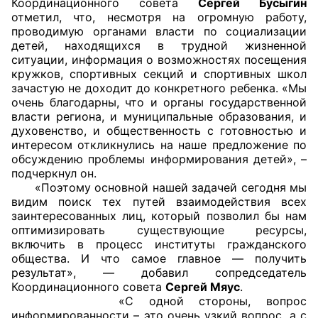
Координационного совета
Сергей Бусыгин
отметил, что, несмотря на огромную работу,
Совет ОП КО
проводимую органами власти по социализации
детей, находящихся в трудной жизненной
ситуации, информация о возможностях посещения
Общественный штаб
кружков, спортивных секций и спортивных школ
зачастую не доходит до конкретного ребенка. «Мы
Члены ОП КО
очень благодарны, что и органы государственной
власти региона, и муниципальные образования, и
Документы ОП КО
духовенство, и общественность с готовностью и
интересом откликнулись на наше предложение по
Регламент ОП КО
обсуждению проблемы информирования детей», –
подчеркнул он.
Кодекс этики ОП КО
«Поэтому основной нашей задачей сегодня мы
видим поиск тех путей взаимодействия всех
заинтересованных лиц, который позволил бы нам
Положения
оптимизировать существующие ресурсы,
включить в процесс институты гражданского
Соглашения
общества. И что самое главное — получить
результат», — добавил сопредседатель
Рекомендации
Координационного совета
Сергей Мяус
.
«С одной стороны, вопрос
Порядок работы ЦОН
информированности – это очень узкий вопрос, а с