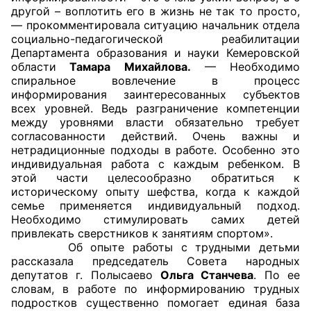
другой – воплотить его в жизнь не так то просто,
Аппарат ОП КО
— прокомментировала ситуацию начальник отдела
социально-педагогической реабилитации
УСТАВ ГКУ “АППАРАТ ОП КО”
Департамента образования и науки Кемеровской
области
Тамара Михайлова.
— Необходимо
спиральное вовлечение в процесс
Доходы руководителя за 2024 г.
информирования заинтересованных субъектов
всех уровней. Ведь разграничение компетенции
между уровнями власти обязательно требует
согласованности действий. Очень важны и
нетрадиционные подходы в работе. Особенно это
индивидуальная работа с каждым ребенком. В
этой части целесообразно обратиться к
историческому опыту шефства, когда к каждой
семье применяется индивидуальный подход.
Необходимо стимулировать самих детей
привлекать сверстников к занятиям спортом».
Об опыте работы с трудными детьми
рассказала председатель Совета народных
депутатов г. Полысаево
Ольга Станчева
. По ее
словам, в работе по информированию трудных
подростков существенно помогает единая база