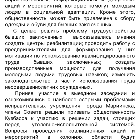
акций и мероприятий, которые помогут молодым
Аппарат ОП КО
людям в социальной адаптации. Кроме этого,
общественность может быть привлечена к сбору
УСТАВ ГКУ “АППАРАТ ОП КО”
одежды и обуви для бывших заключенных.
С целью решить проблему трудоустройства
Доходы руководителя за 2024 г.
бывших заключенных высказывались мнения
создать центры реабилитации; проводить работу с
предпринимателями для формирования у них
мотивации по использованию квалифицированного
труда бывших заключенных; создать
производственные мощности для получения
молодыми людьми трудовых навыков; изменить
законодательство в части использования труда
несовершеннолетних осужденных.
Приняв участие в выездном заседании и
ознакомившись с наиболее острыми проблемами
исправительных учреждения города Мариинска,
члены Совета решили призвать общественность
Кузбасса к участию в решении задач, стоящих
перед уголовно-исполнительной системой.
Вопросы проведения коалиционных акций и
мероприятий в колониях области будут