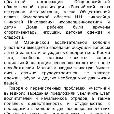
областной организации Общероссийской
общественной организации «Российский союз
Совет ОП КО
ветеранов Афганистана», члена Общественной
палаты Кемеровской области Н.Н. Николайца
Общественный штаб
(Николай Николаевич) несовершеннолетним и
детям Дома ребенка были вручены
спортинвентарь, игрушки, детская одежда и
Члены ОП КО
сладости.
В Мариинской воспитательной колонии
Документы ОП КО
участники выездного заседания обсудили вопросы
летней занятости осужденных подростков. Кроме
Регламент ОП КО
того, особенно острым является вопрос
социальной адаптации несовершеннолетних после
Кодекс этики ОП КО
освобождения. Молодым людям зачастую бывает
очень сложно трудоустроиться. Не хватает
Положения
одежды, обуви и других необходимых для жизни
вещей.
Говоря о перечисленных проблемах, участники
Соглашения
выездного заседания предложили увеличить штат
воспитателей и начальников отрядов, а также
Рекомендации
привлечь общественность и студенчество к
проведению в колониях для несовершеннолетних
Порядок работы ЦОН
образовательных, информационных и досуговых