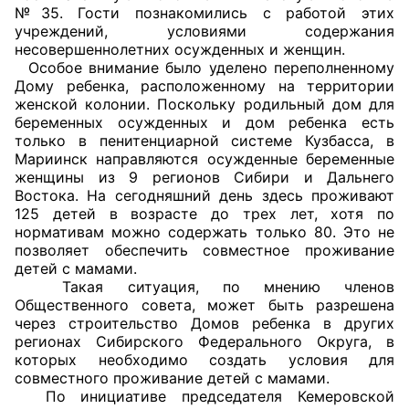
№35. Гости познакомились с работой этих
учреждений, условиями содержания
Главная
несовершеннолетних осужденных и женщин.
Особое внимание было уделено переполненному
Общественные советы
Дому ребенка, расположенному на территории
женской колонии. Поскольку родильный дом для
Общественные советы при территориальных
беременных осужденных и дом ребенка есть
органах федеральных органов
только в пенитенциарной системе Кузбасса, в
Мариинск направляются осужденные беременные
исполнительной власти
женщины из 9 регионов Сибири и Дальнего
Востока. На сегодняшний день здесь проживают
Общественные советы по проведению
125 детей в возрасте до трех лет, хотя по
независимой оценки качества условий
нормативам можно содержать только 80. Это не
оказания услуг
позволяет обеспечить совместное проживание
детей с мамами.
Такая ситуация, по мнению членов
О Палате
Общественного совета, может быть разрешена
через строительство Домов ребенка в других
Структура Палаты
регионах Сибирского Федерального Округа, в
которых необходимо создать условия для
Комиссии
совместного проживание детей с мамами.
По инициативе председателя Кемеровской
Экспертный совет ОП КО