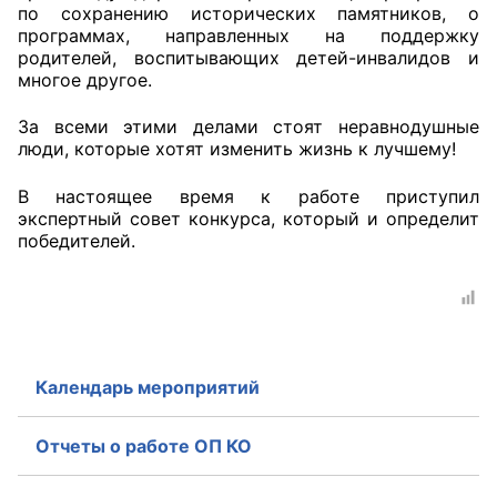
по сохранению исторических памятников, о
программах, направленных на поддержку
Совет ОП КО
родителей, воспитывающих детей-инвалидов и
многое другое.
Общественный штаб
За всеми этими делами стоят неравнодушные
Члены ОП КО
люди, которые хотят изменить жизнь к лучшему!
Документы ОП КО
В настоящее время к работе приступил
экспертный совет конкурса, который и определит
победителей.
Регламент ОП КО
Кодекс этики ОП КО
Положения
Соглашения
Календарь мероприятий
Рекомендации
Отчеты о работе ОП КО
Порядок работы ЦОН