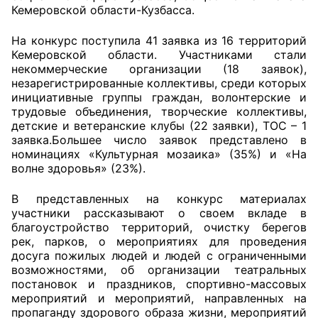
Кемеровской области-Кузбасса.
Главная
На конкурс поступила 41 заявка из 16 территорий
Кемеровской области. Участниками стали
Общественные советы
некоммерческие организации (18 заявок),
незарегистрированные коллективы, среди которых
Общественные советы при территориальных
инициативные группы граждан, волонтерские и
органах федеральных органов
трудовые объединения, творческие коллективы,
детские и ветеранские клубы (22 заявки), ТОС – 1
исполнительной власти
заявка.Большее число заявок представлено в
номинациях «Культурная мозаика» (35%) и «На
Общественные советы по проведению
волне здоровья» (23%).
независимой оценки качества условий
оказания услуг
В представленных на конкурс материалах
участники рассказывают о своем вкладе в
О Палате
благоустройство территорий, очистку берегов
рек, парков, о мероприятиях для проведения
досуга пожилых людей и людей с ограниченными
Структура Палаты
возможностями, об организации театральных
постановок и праздников, спортивно-массовых
Комиссии
мероприятий и мероприятий, направленных на
пропаганду здорового образа жизни, мероприятий
Экспертный совет ОП КО