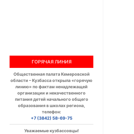
Общественны
Члены ОП КО
Документы ОП К
Регламент ОП
ГОРЯЧАЯ ЛИНИЯ
Кодекс этики
Общественная палата Кемеровской
Положения
области – Кузбасса открыла «горячую
линию» по фактам ненадлежащей
Соглашения
организации и некачественного
питания детей начального общего
Рекомендаци
образования в школах региона,
телефон:
Порядок раб
+7 (3842) 58-69-75
Аппарат ОП КО
Уважаемые кузбассовцы!