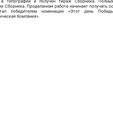
н в типографии и получен тираж Сборника. Полны
ии Сборника. Проделанная работа начинает получать 
тал победителем номинации «Этот день Побед
ическая Компания».
оветы
 советы при территориальных органах федеральных о
ой власти
 советы по проведению независимой оценки качества
уг
ты
овет ОП КО