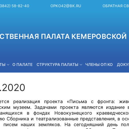
(3842) 58-82-40
OPKO42@BK.RU
ОБРАТНАЯ С
СТВЕННАЯ ПАЛАТА КЕМЕРОВСКОЙ 
ЕТЫ
О ПАЛАТЕ
СТРУКТУРА ПАЛАТЫ
ЧЛЕНЫ ОП КО
ДОКУ
9.2020
OPKO42@BK.RU
ется реализация проекта «Письма с фронта: живо
ским музеем. Задачами проекта являются издание 
ранящихся в фондах Новокузнецкого краеведчес
ию Сборника и театрализованные представления, в ос
х писем наших земляков. На сегодняшний день по