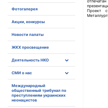
отпечата
презентац
Фотогалерея
Главная
Проект с
Металлург
Общественные с
Акции, конкурсы
Общественные
Новости палаты
исполнительн
ЖКХ просвещение
Общественные
оказания усл
Деятельность НКО
О Палате
СМИ о нас
Структура Пала
Комиссии
Международный
общественный трибунал по
преступлениям украинских
Экспертный с
неонацистов
Совет ОП КО