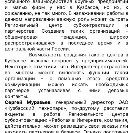
успешного взаимодействия крупных предприятий
и малых фирм у нас в Кузбассе, но их, к
Совет ОП КО
сожалению, не так много. В налаживании работы в
данном направлении важную роль может сыграть
Региональный центр субконтрактации и
Общественный штаб
партнерства. Создание таких организаций –
общемировая тенденция, широко
Члены ОП КО
распространившаяся в последнее время и в
центральной части России.
Документы ОП КО
Возможность создания такого центра в
Кузбассе вызвала вопросы у предпринимателей.
Регламент ОП КО
Некоторые отметили, что Интернет-пространство
во многом может выполнять функции такой
Кодекс этики ОП КО
организации – с помощью этого средства
коммуникации можно искать необходимых
партнеров, устанавливая с ними деловые
Положения
контакты.
Сергей Муравьев
, генеральный директор ОАО
Соглашения
«Кузбасский технопарк», по-другому расставил
акценты в работе Регионального центра
Рекомендации
субконтрактации: «Работая в Интернете, компания,
действительно, может размещать свои заказы или
Порядок работы ЦОН
находить партнеров в бизнесе. Однако постоянно