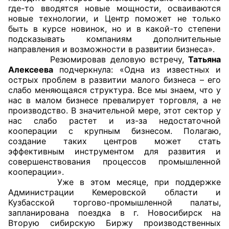
где-то вводятся новые мощности, осваиваются
Аппарат ОП КО
новые технологии, и Центр поможет не только
быть в курсе новинок, но и в какой-то степени
УСТАВ ГКУ “АППАРАТ ОП КО”
подсказывать компаниям дополнительные
направления и возможности в развитии бизнеса».
Резюмировав деловую встречу,
Татьяна
Доходы руководителя за 2024 г.
Алексеева
подчеркнула: «Одна из известных и
острых проблем в развитии малого бизнеса – его
слабо меняющаяся структура. Все мы знаем, что у
нас в малом бизнесе превалирует торговля, а не
производство. В значительной мере, этот сектор у
нас слабо растет и из-за недостаточной
кооперации с крупным бизнесом. Полагаю,
создание таких центров может стать
эффективным инструментом для развития и
совершенствования процессов промышленной
кооперации».
Уже в этом месяце, при поддержке
Администрации Кемеровской области и
Кузбасской торгово-промышленной палаты,
запланирована поездка в г. Новосибирск на
Вторую сибирскую Биржу производственных