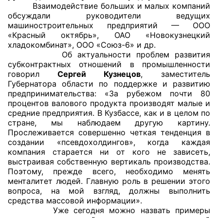
Взаимодействие больших и малых компаний
обсуждали руководители ведущих
Главная
машиностроительных предприятий — ООО
«Красный октябрь», ОАО «Новокузнецкий
Общественные советы
хладокомбинат», ООО «Союз-6» и др.
Об актуальности проблем развития
Общественные советы при территориальных
субконтрактных отношений в промышленности
говорил
Сергей Кузнецов
, заместитель
органах федеральных органов
Губернатора области по поддержке и развитию
исполнительной власти
предпринимательства: «За рубежом почти 80
процентов валового продукта производят малые и
Общественные советы по проведению
средние предприятия. В Кузбассе, как и в целом по
независимой оценки качества условий
стране, мы наблюдаем другую картину.
Прослеживается совершенно четкая тенденция в
оказания услуг
создании «псевдохолдингов», когда каждая
компания старается ни от кого не зависеть,
О Палате
выстраивая собственную вертикаль производства.
Поэтому, прежде всего, необходимо менять
Структура Палаты
менталитет людей. Главную роль в решении этого
вопроса, на мой взгляд, должны выполнить
Комиссии
средства массовой информации».
Уже сегодня можно назвать примеры
Экспертный совет ОП КО