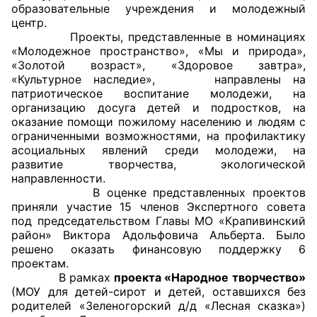
образовательные учреждения и молодежный
центр.
Главная
Проекты, представленные в номинациях
«Молодежное пространство», «Мы и природа»,
Общественные советы
«Золотой возраст», «Здоровое завтра»,
«Культурное наследие», направлены на
Общественные советы при территориальных
патриотическое воспитание молодежи, на
организацию досуга детей и подростков, на
органах федеральных органов
оказание помощи пожилому населению и людям с
исполнительной власти
ограниченными возможностями, на профилактику
асоциальных явлений среди молодежи, на
Общественные советы по проведению
развитие творчества, экологической
независимой оценки качества условий
направленности.
В оценке представленных проектов
оказания услуг
приняли участие 15 членов Экспертного совета
под председательством Главы МО «Крапивинский
О Палате
район» Виктора Адольфовича Альберта. Было
решено оказать финансовую поддержку 6
Структура Палаты
проектам.
В рамках
проекта «Народное творчество»
Комиссии
(МОУ для детей-сирот и детей, оставшихся без
родителей «Зеленогорский д/д «Лесная сказка»)
Экспертный совет ОП КО