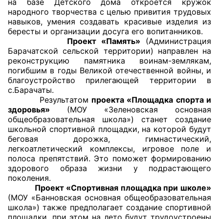
на базе Детского дома откроется кружок
народного творчества с целью привития трудовых
Совет ОП КО
навыков, умения создавать красивые изделия из
бересты и организации досуга его вопитанников.
Проект «Память»
(Администрация
Общественный штаб
Барачатской сельской территории) направлен на
реконструкцию памятника воинам-землякам,
Члены ОП КО
погибшим в годы Великой отечественной войны, и
благоустройство прилегающей территории в
Документы ОП КО
с.Барачаты.
Результатом
проекта «Площадка спорта и
Регламент ОП КО
здоровья»
(МОУ «Зеленовская основная
общеобразовательная школа») станет создание
Кодекс этики ОП КО
школьной спортивной площадки, на которой будут
беговая дорожка, гимнастический,
легкоатлетический комплексы, игровое поле и
Положения
полоса препятствий. Это поможет формированию
здорового образа жизни у подрастающего
Соглашения
поколения.
Проект «Спортивная площадка при школе»
Рекомендации
(МОУ «Банновская основная общеобразовательная
школа») также предполагает создание спортивной
Порядок работы ЦОН
площадки, при этом на лето будут трудоустроены