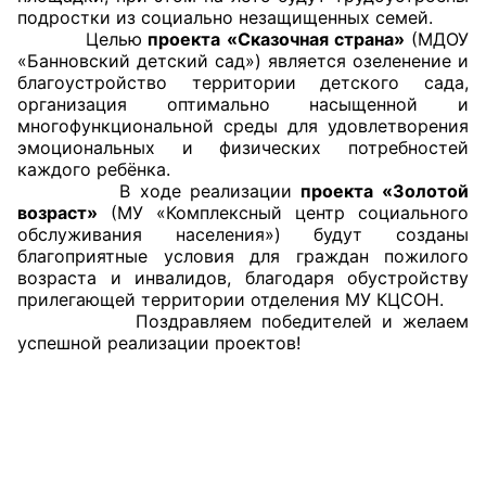
подростки из социально незащищенных семей.
Аппарат ОП КО
Целью
проекта «Сказочная страна»
(МДОУ
«Банновский детский сад») является озеленение и
УСТАВ ГКУ “АППАРАТ ОП КО”
благоустройство территории детского сада,
организация оптимально насыщенной и
многофункциональной среды для удовлетворения
Доходы руководителя за 2024 г.
эмоциональных и физических потребностей
каждого ребёнка.
В ходе реализации
проекта «Золотой
возраст»
(МУ «Комплексный центр социального
обслуживания населения») будут созданы
благоприятные условия для граждан пожилого
возраста и инвалидов, благодаря обустройству
прилегающей территории отделения МУ КЦСОН.
Поздравляем победителей и желаем
успешной реализации проектов!