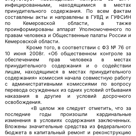
инфицированными, находящимися в местах
Аппарат ОП КО
принудительного содержания. По всем фактам
составлены акты и направлены в ГУВД и ГУФСИН
УСТАВ ГКУ “АППАРАТ ОП КО”
по Кемеровской области, а также
проинформированы аппарат Уполномоченного по
правам человека и Общественные палаты России и
Доходы руководителя за 2024 г.
Кемеровской области.
Кроме того, в соответствии с ФЗ № 76 от
10 июня 2008г. «Об общественном контроле за
обеспечением прав человека в местах
принудительного содержания и о содействии
лицам, находящимся в местах принудительного
содержания» комиссия начала совместную работу
с административными комиссиями по вопросу
перевода осужденных из одних условий отбывания
наказания в другие и условий досрочного
освобождения.
«В целом же следует отметить, что за
последние годы произошли кардинальные
изменения в условиях содержания заключенных.
Вложены значительные средства из федерального
бюджета в капитальный ремонт и реконструкцию