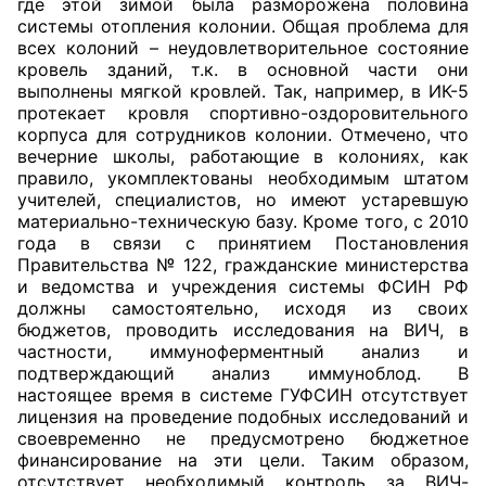
где этой зимой была разморожена половина
системы отопления колонии. Общая проблема для
Совет ОП КО
всех колоний – неудовлетворительное состояние
кровель зданий, т.к. в основной части они
выполнены мягкой кровлей. Так, например, в ИК-5
Общественный штаб
протекает кровля спортивно-оздоровительного
корпуса для сотрудников колонии. Отмечено, что
Члены ОП КО
вечерние школы, работающие в колониях, как
правило, укомплектованы необходимым штатом
Документы ОП КО
учителей, специалистов, но имеют устаревшую
материально-техническую базу. Кроме того, с 2010
Регламент ОП КО
года в связи с принятием Постановления
Правительства № 122, гражданские министерства
Кодекс этики ОП КО
и ведомства и учреждения системы ФСИН РФ
должны самостоятельно, исходя из своих
бюджетов, проводить исследования на ВИЧ, в
Положения
частности, иммуноферментный анализ и
подтверждающий анализ иммуноблод. В
Соглашения
настоящее время в системе ГУФСИН отсутствует
лицензия на проведение подобных исследований и
Рекомендации
своевременно не предусмотрено бюджетное
финансирование на эти цели. Таким образом,
Порядок работы ЦОН
отсутствует необходимый контроль за ВИЧ-