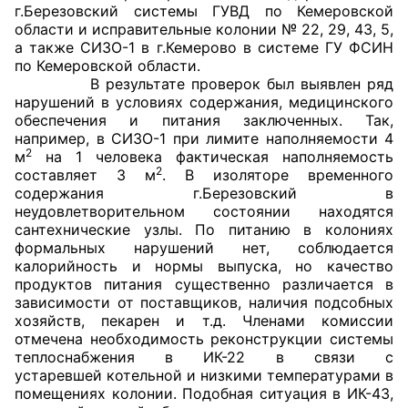
г.Березовский системы ГУВД по Кемеровской
области и исправительные колонии № 22, 29, 43, 5,
Главная
а также СИЗО-1 в г.Кемерово в системе ГУ ФСИН
по Кемеровской области.
Общественные советы
В результате проверок был выявлен ряд
нарушений в условиях содержания, медицинского
Общественные советы при территориальных
обеспечения и питания заключенных. Так,
например, в СИЗО-1 при лимите наполняемости 4
органах федеральных органов
2
м
на 1 человека фактическая наполняемость
исполнительной власти
2
составляет 3 м
. В изоляторе временного
содержания г.Березовский в
Общественные советы по проведению
неудовлетворительном состоянии находятся
независимой оценки качества условий
сантехнические узлы. По питанию в колониях
формальных нарушений нет, соблюдается
оказания услуг
калорийность и нормы выпуска, но качество
продуктов питания существенно различается в
О Палате
зависимости от поставщиков, наличия подсобных
хозяйств, пекарен и т.д. Членами комиссии
Структура Палаты
отмечена необходимость реконструкции системы
теплоснабжения в ИК-22 в связи с
Комиссии
устаревшей котельной и низкими температурами в
помещениях колонии. Подобная ситуация в ИК-43,
Экспертный совет ОП КО