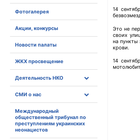
14 сентяб
Фотогалерея
Главная
безвозмез
Общественные с
Акции, конкурсы
Это не пе
своих ули
Общественные
на пункты
Новости палаты
крови.
исполнительн
14 сентяб
ЖКХ просвещение
Общественные
мотолюбите
оказания усл
Деятельность НКО
О Палате
СМИ о нас
Структура Пала
Комиссии
Международный
общественный трибунал по
преступлениям украинских
Экспертный с
неонацистов
Совет ОП КО