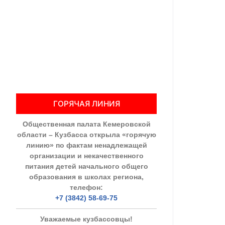
Общественны
Члены ОП КО
Документы ОП К
Регламент ОП
ГОРЯЧАЯ ЛИНИЯ
Кодекс этики
Общественная палата Кемеровской
Положения
области – Кузбасса открыла «горячую
линию» по фактам ненадлежащей
Соглашения
организации и некачественного
питания детей начального общего
Рекомендаци
образования в школах региона,
телефон:
Порядок раб
+7 (3842) 58-69-75
Аппарат ОП КО
Уважаемые кузбассовцы!