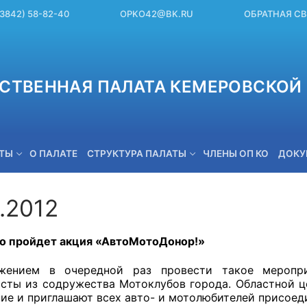
(3842) 58-82-40
OPKO42@BK.RU
ОБРАТНАЯ С
СТВЕННАЯ ПАЛАТА КЕМЕРОВСКОЙ 
ЕТЫ
О ПАЛАТЕ
СТРУКТУРА ПАЛАТЫ
ЧЛЕНЫ ОП КО
ДОКУ
.2012
OPKO42@BK.RU
о пройдет акция «АвтоМотоДонор!»
жением в очередной раз провести такое меропр
сты из содружества Мотоклубов города. Областной ц
ие и приглашают всех авто- и мотолюбителей присоеди