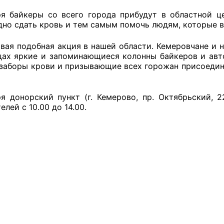
ря байкеры со всего города прибудут в областной ц
дно сдать кровь и тем самым помочь людям, которые в
оветы
рвая подобная акция в нашей области. Кемеровчане и 
цах яркие и запоминающиеся колонны байкеров и ав
 советы при территориальных органах федеральных о
 заборы крови и призывающие всех горожан присоедини
ой власти
ря донорский пункт (г. Кемерово, пр. Октябрьский, 
 советы по проведению независимой оценки качества
лей с 10.00 до 14.00.
уг
ты
овет ОП КО