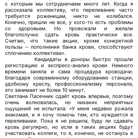
с которым мы сотрудничаем много лет. Когда я
рассказала коллективу, что переливание часто
Главная
требуется роженицам, никто не колебался.
Конечно, пришли не все, у кого-то есть проблемы
Общественные советы
со здоровьем. Но провожали и желали
благополучно сдать кровь практически все.
Общественные советы при территориальных
Считаю, что такие акции, кроме конкретной
пользы – пополнения банка крови, способствуют
органах федеральных органов
сплочению коллектива».
исполнительной власти
Кандидаты в доноры быстро прошли
регистрацию и экспресс-анализ крови. Немного
Общественные советы по проведению
времени заняла и сама процедура кроводачи:
независимой оценки качества условий
благодаря современному оборудованию станции,
удобному креслу, профессионализму персонала,
оказания услуг
это занимает не более 10 минут.
Светлана Пасечник сдаёт кровь впервые, поэтому
О Палате
очень волновалась, но никаких неприятных
ощущений не испытала: «У меня недавно рожала
Структура Палаты
знакомая, и я хочу помочь тем, кто нуждается в
переливании. Пока я не решила, буду ли сдавать
Комиссии
кровь регулярно, но если в таких акциях будут
участвовать коллеги, то я, конечно, не останусь в
Экспертный совет ОП КО