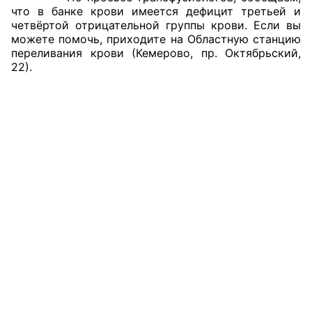
что в банке крови имеется дефицит третьей и
Аппарат ОП КО
четвёртой отрицательной группы крови. Если вы
можете помочь, приходите на Областную станцию
УСТАВ ГКУ “АППАРАТ ОП КО”
переливания крови (Кемерово, пр. Октябрьский,
22).
Доходы руководителя за 2024 г.