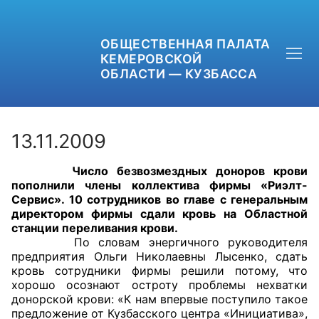
ОБЩЕСТВЕННАЯ ПАЛАТА
КЕМЕРОВСКОЙ
ОБЛАСТИ — КУЗБАССА
13.11.2009
Число безвозмездных доноров крови
+7 (3842) 58-82-40
пополнили члены коллектива фирмы «Риэлт-
Сервис». 10 сотрудников во главе с генеральным
OPKO42@BK.RU
директором фирмы сдали кровь на Областной
станции переливания крови.
По словам энергичного руководителя
ОБРАТНАЯ СВЯЗЬ
предприятия Ольги Николаевны Лысенко, сдать
кровь сотрудники фирмы решили потому, что
хорошо осознают остроту проблемы нехватки
донорской крови: «К нам впервые поступило такое
предложение от Кузбасского центра «Инициатива»,