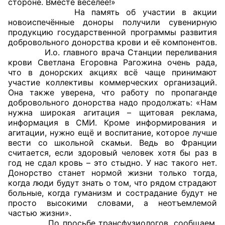
стороне. Вместе веселее!»
На память об участии в акции
Совет ОП КО
новоиспечённые доноры получили сувенирную
продукцию государственной программы развития
добровольного донорства крови и её компонентов.
Общественный штаб
И.о. главного врача Станции переливания
крови Светлана Егоровна Рагожина очень рада,
Члены ОП КО
что в донорских акциях всё чаще принимают
участие коллективы коммерческих организаций.
Документы ОП КО
Она также уверена, что работу по пропаганде
добровольного донорства надо продолжать: «Нам
Регламент ОП КО
нужна широкая агитация – щитовая реклама,
информация в СМИ. Кроме информирования и
Кодекс этики ОП КО
агитации, нужно ещё и воспитание, которое лучше
вести со школьной скамьи. Ведь во Франции
считается, если здоровый человек хотя бы раз в
Положения
год не сдал кровь – это стыдно. У нас такого нет.
Донорство станет нормой жизни только тогда,
Соглашения
когда люди будут знать о том, что рядом страдают
больные, когда гуманизм и сострадание будут не
Рекомендации
просто высокими словами, а неотъемлемой
частью жизни».
Порядок работы ЦОН
По просьбе трансфузиологов, сообщаем,