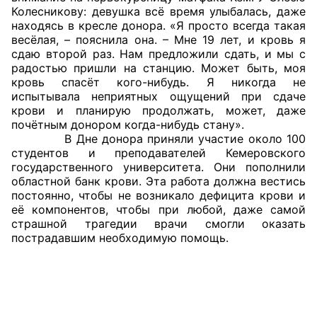
Колесникову: девушка всё время улыбалась, даже
Аппарат ОП КО
находясь в кресле донора. «Я просто всегда такая
весёлая, – пояснила она. – Мне 19 лет, и кровь я
УСТАВ ГКУ “АППАРАТ ОП КО”
сдаю второй раз. Нам предложили сдать, и мы с
радостью пришли на станцию. Может быть, моя
кровь спасёт кого-нибудь. Я никогда не
Доходы руководителя за 2024 г.
испытывала неприятных ощущений при сдаче
крови и планирую продолжать, может, даже
почётным донором когда-нибудь стану».
В Дне донора приняли участие около 100
студентов и преподавателей Кемеровского
государственного университета. Они пополнили
областной банк крови. Эта работа должна вестись
постоянно, чтобы не возникало дефицита крови и
её компонентов, чтобы при любой, даже самой
страшной трагедии врачи смогли оказать
пострадавшим необходимую помощь.