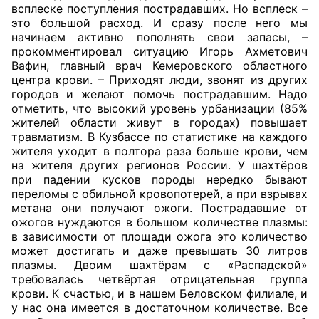
всплеске поступления пострадавших. Но всплеск –
это большой расход. И сразу после него мы
Главная
начинаем активно пополнять свои запасы, –
прокомментировал ситуацию Игорь Ахметович
Общественные советы
Вафин, главный врач Кемеровского областного
центра крови. – Приходят люди, звонят из других
Общественные советы при территориальных
городов и желают помочь пострадавшим. Надо
отметить, что высокий уровень урбанизации (85%
органах федеральных органов
жителей области живут в городах) повышает
исполнительной власти
травматизм. В Кузбассе по статистике на каждого
жителя уходит в полтора раза больше крови, чем
Общественные советы по проведению
на жителя других регионов России. У шахтёров
независимой оценки качества условий
при падении кусков породы нередко бывают
переломы с обильной кровопотерей, а при взрывах
оказания услуг
метана они получают ожоги. Пострадавшие от
ожогов нуждаются в большом количестве плазмы:
О Палате
в зависимости от площади ожога это количество
может достигать и даже превышать 30 литров
Структура Палаты
плазмы. Двоим шахтёрам с «Распадской»
требовалась четвёртая отрицательная группа
Комиссии
крови. К счастью, и в нашем Беловском филиале, и
у нас она имеется в достаточном количестве. Все
Экспертный совет ОП КО