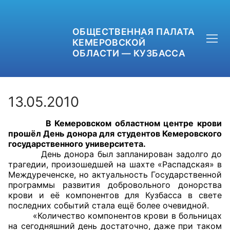
ОБЩЕСТВЕННАЯ ПАЛАТА
КЕМЕРОВСКОЙ
ОБЛАСТИ — КУЗБАССА
13.05.2010
В Кемеровском областном центре крови
+7 (3842) 58-82-40
прошёл День донора для студентов Кемеровского
государственного университета.
OPKO42@BK.RU
День донора был запланирован задолго до
трагедии, произошедшей на шахте «Распадская» в
Междуреченске, но актуальность Государственной
ОБРАТНАЯ СВЯЗЬ
программы развития добровольного донорства
крови и её компонентов для Кузбасса в свете
последних событий стала ещё более очевидной.
«Количество компонентов крови в больницах
на сегодняшний день достаточно, даже при таком