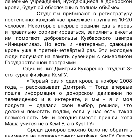
лечебные учреждения, нуждающиеся в донорской
крови, будут ей обеспечены в полном объёме»
Совет ОП КО
Студенты прибывают в регистратуру
постепенно: каждый час приезжает группа из 10-20
человек. Некоторые впервые решили сдать кровь
Общественный штаб
и правильно сориентироваться, заполнить анкеты
им помогают добровольцы Кузбасского центра
Члены ОП КО
«Инициатива». Но есть и «ветераны», сдающие
кровь уже в третий-четвёртый раз. Эти молодые
Документы ОП КО
люди получают на память сувениры с символикой
Государственной программы.
Регламент ОП КО
Один из них Дмитрий Кухаренко, студент 3-
его курса физфака КемГУ.
Кодекс этики ОП КО
«Первый раз я сдал кровь в ноябре 2008
года, – рассказывает Дмитрий. – Тогда впервые
пошла информация о донорском движении по
Положения
телевидению и в интернете, и мы – я и моя
подруга – сделали свой выбор, решили, что
Соглашения
должны помогать людям, если у нас есть такая
возможность. Мы и сегодня вместе пришли, хотя
Рекомендации
Маша учится не в КемГУ, а в КузГТУ»
Среди доноров сложно было не обратить
Порядок работы ЦОН
внимание на первокурсницу матфака КемГУ Олесю